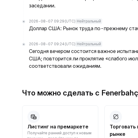
заседании.
2026-08-07 09:29
(UTC)
Нейтральный
Доллар США: Рынок труда по-прежнему стаб
2026-08-07 09:24
(UTC)
Нейтральный
Сегодня вечером состоится важное испытани
США; повторится ли проклятие «слабого июл
соответствовали ожиданиям.
Что можно сделать с Fenerba
вный
Листинг на премаркете
Торговать 
Получайте ранний доступ к новым
те
рынке