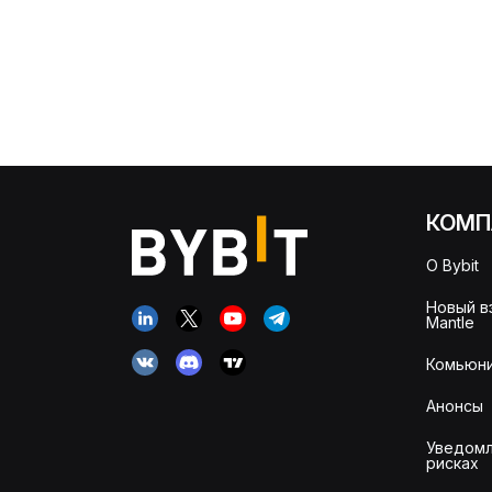
КОМП
О Bybit
Новый в
Mantle
Комьюни
Анонсы
Уведомл
рисках