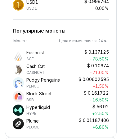
$
0.999764
USD1
0.00%
USD1
Популярные монеты
Монета
Цена и изменение за 24 ч.
$
0.137125
Fusionist
+78.50%
ACE
$
0.10674
Cash Cat
-21.00%
CASHCAT
$
0.00602595
Pudgy Penguins
-1.50%
PENGU
$
0.161722
Block Street
+16.50%
BSB
$
56.92
Hyperliquid
+2.50%
HYPE
$
0.01187406
Plume
+6.80%
PLUME