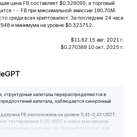
ущая цена FB составляет $0.326095, а торговый
дится -- FB при максимальной эмиссии 190.70M.
сто среди всех криптовалют. За последние 24 часа
7948 и минимума на уровне $0.323752.
$11.62 15 авг. 2021 г.
$0.270389 10 окт. 2025 г.
adeGPT
я, структурные капиталы перераспределяются в
 предпочтений капитала, наблюдается синхронный
оддержка FB расположена на уровне 0,41–0,42 USDT;
жно тестирование 0,55 USDT и новых максимумов
.
 и изменение рыночных настроений поэтапно; для
днесрока стоит следить за фундаментальными и