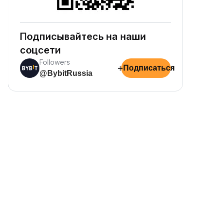
арабатывайте награды пассивно
 просто внесите средства и
аблюдайте за их ростом.
Подписывайтесь на наши
соцсети
Followers
+
Подписаться
@BybitRussia