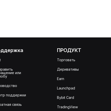
оддержка
ПРОДУКТ
Q
Торговать
править
Деривативы
ращение или
лобу
Earn
ководство
Launchpad
нтр поддержки
Bybit Card
ратная связь
TradingView