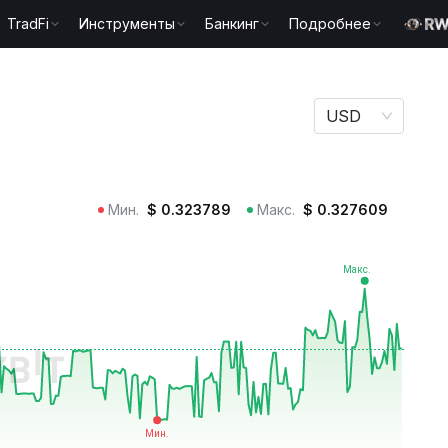
TradFi
Инструменты
Банкинг
Подробнее
USD
Мин.
$
0.323789
Макс.
$
0.327609