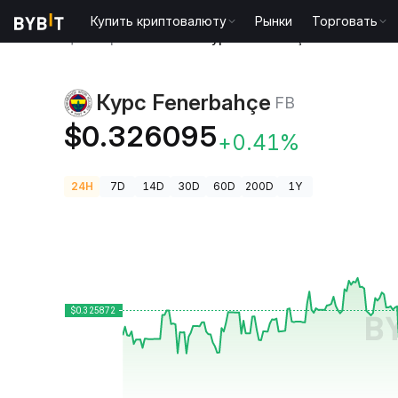
Купить криптовалюту
Рынки
Торговать
Цены криптовалют
Курс Fenerbahçe FB
Курс Fenerbahçe
FB
$0.326095
+0.41%
24H
7D
14D
30D
60D
200D
1Y