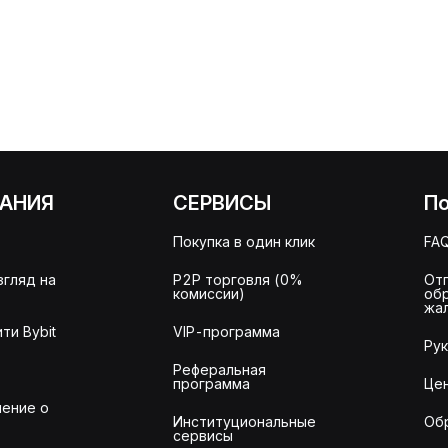
АНИЯ
СЕРВИСЫ
П
Покупка в один клик
FA
згляд на
P2P торговля (0%
От
комиссии)
об
жа
ти Bybit
VIP-программа
Ру
Реферальная
программа
Це
ение о
Институциональные
Об
сервисы