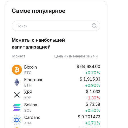
Самое популярное
Поиск
Монеты с наибольшей
капитализацией
Монета
Цена и изменение за 24 ч.
$
64,984.00
Bitcoin
+0.70%
BTC
$
1,915.33
Ethereum
+0.90%
ETH
$
1.033
XRP
-1.30%
XRP
$
73.58
Solana
+0.50%
SOL
$
0.201473
Cardano
+6.70%
ADA