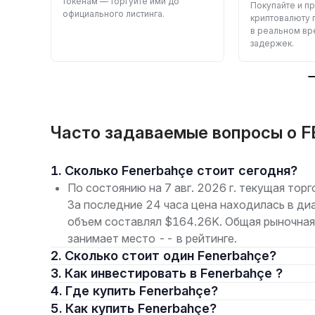
токенам — торгуйте ими до
сивно
Покупайте и п
официального листинга.
и
криптовалюту 
в реальном вр
задержек.
Часто задаваемые вопросы о F
1. Сколько Fenerbahçe стоит сегодня?
По состоянию на 7 авг. 2026 г. текущая тор
За последние 24 часа цена находилась в ди
объем составлял $164.26K. Общая рыночная
занимает место -- в рейтинге.
2. Сколько стоит один Fenerbahçe?
3. Как инвестировать в Fenerbahçe ?
4. Где купить Fenerbahçe?
5. Как купить Fenerbahçe?