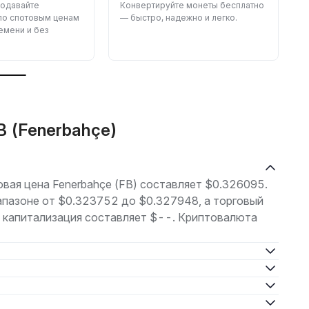
родавайте
Конвертируйте монеты бесплатно
З
по спотовым ценам
— быстро, надежно и легко.
—
емени и без
н
B (Fenerbahçe)
говая цена Fenerbahçe (FB) составляет $0.326095.
апазоне от $0.323752 до $0.327948, а торговый
 капитализация составляет $--. Криптовалюта