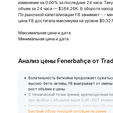
изменение на 0.00% за последние 24 часа. Тек
объем за 24 часа — $164.26K. В обороте нахо
По рыночной капитализации FB занимает -- ме
цена FB достигала максимума на уровне $0.32
Максимальная цена и дата
Минимальная цена и дата
Анализ цены Fenerbahçe от Tr
Волатильность биткойна продолжает сужатьс
высоко-бета-активы, FB выигрывает от смены
рост объёма и цены
.
С технической точки зрения, краткосрочная п
при пробое с объёмом выше 0,46 USDT возмо
Рекомендуется отслеживать динамику объёма
Быстрый обзор текущей ситуации на рынке
краткосрока стоп-лосс — 0,41 USDT; для сре