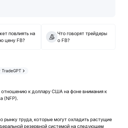
 с обратным влиянием изменения волатильности
жет повлиять на
Что говорят трейдеры
ю цену FB?
о FB?
т TradeGPT
о отношению к доллару США на фоне внимания к
а (NFP).
по рынку труда, которые могут охладить растущие
деральной резервной системой на следующем