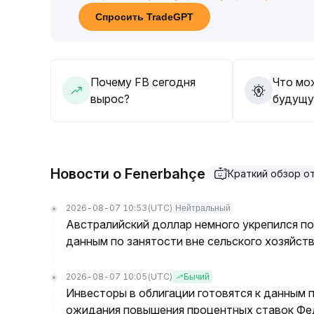
экосистемными факторами; будьте осторожны
Спросить TradeGPT
биткойна на риск-аппетит
.
Почему FB сегодня
Что мо
вырос?
будущу
Новости о Fenerbahçe
Краткий обзор о
2026-08-07 10:53
(UTC)
Нейтральный
Австралийский доллар немного укрепился п
данным по занятости вне сельского хозяйств
2026-08-07 10:05
(UTC)
Бычий
Инвесторы в облигации готовятся к данным 
ожидания повышения процентных ставок Фе