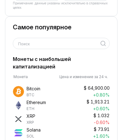
Примечание: данные указаны исключительно в справочных
целях.
Самое популярное
Поиск
Монеты с наибольшей
капитализацией
Монета
Цена и изменение за 24 ч.
$
64,900.00
Bitcoin
+0.80%
BTC
$
1,913.21
Ethereum
+0.60%
ETH
$
1.032
XRP
-0.60%
XRP
$
73.91
Solana
+1.60%
SOL