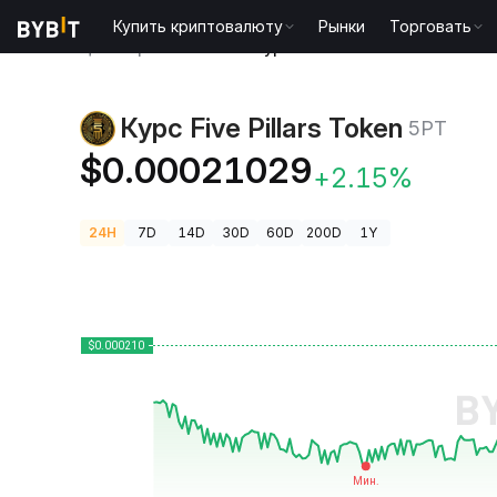
Купить криптовалюту
Рынки
Торговать
Цены криптовалют
Курс Five Pillars Token 5PT
Курс Five Pillars Token
5PT
$0.00021029
+2.15%
24H
7D
14D
30D
60D
200D
1Y