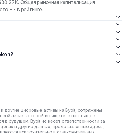
$30.27K. Общая рыночная капитализация
то -- в рейтинге.
Token?
?
 и другие цифровые активы на Bybit, сопряжены
овой актив, который вы ищете, в настоящее
ся в будущем. Bybit не несет ответственности за
ценах и другие данные, представленные здесь,
авляются исключительно в ознакомительных