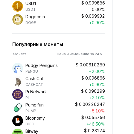
$
0.999886
USD1
0.00%
USD1
$
0.069932
Dogecoin
+0.90%
DOGE
Популярные монеты
Монета
Цена и изменение за 24 ч.
$
0.00610289
Pudgy Penguins
+2.00%
PENGU
$
0.096866
Cash Cat
+0.90%
CASHCAT
$
0.090299
Pi Network
+3.10%
PI
$
0.00226247
Pump.fun
-5.10%
PUMP
$
0.055756
Biconomy
+46.50%
BICO
$
0.23174
Bitway