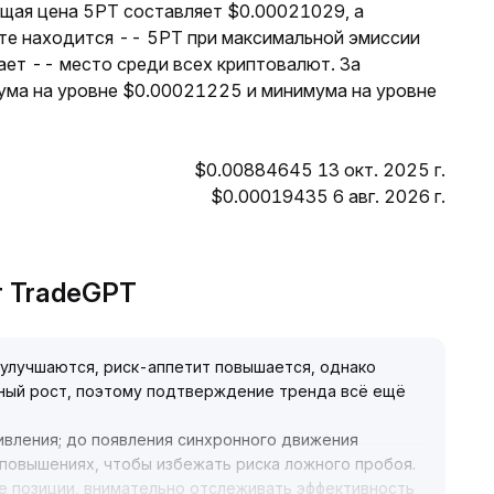
ущая цена 5PT составляет $0.00021029, а
оте находится -- 5PT при максимальной эмиссии
ает -- место среди всех криптовалют. За
ума на уровне $0.00021225 и минимума на уровне
$0.00884645 13 окт. 2025 г.
$0.00019435 6 авг. 2026 г.
от TradeGPT
улучшаются, риск-аппетит повышается, однако
ный рост, поэтому подтверждение тренда всё ещё
вления; до появления синхронного движения
 повышениях, чтобы избежать риска ложного пробоя
.
е позиции, внимательно отслеживать эффективность