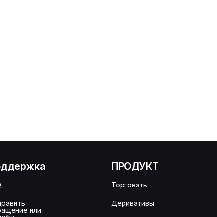
оддержка
ПРОДУКТ
Q
Торговать
править
Деривативы
ращение или
лобу