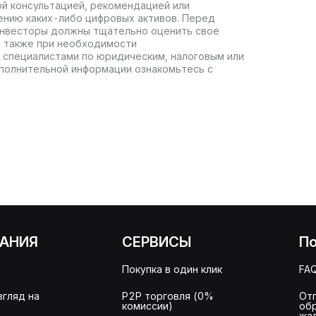
ой консультацией, рекомендацией или
ению каких-либо цифровых активов. Перед
инвесторы должны тщательно оценить свое
а также при необходимости
 специалистами по юридическим, налоговым или
полнительной информации ознакомьтесь с
АНИЯ
СЕРВИСЫ
П
Покупка в один клик
FA
згляд на
P2P торговля (0%
От
комиссии)
об
жа