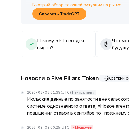
Быстрый обзор текущей ситуации на рынке
пробоя и ретеста основных уровней сопротив
25-1
.
Спросить TradeGPT
30) и поддержки (например, диапазон 1
.
05-1
.
10), принимать активные решения только пос
В целом рекомендуется дождаться чёткого ф
Почему 5PT сегодня
Что мо
в условиях флетового рынка
.
вырос?
будущу
Новости о Five Pillars Token
Краткий о
2026-08-08 01:39
(UTC)
Нейтральный
Июльские данные по занятости вне сельског
системе однозначного ответа; «Новое агент
повышении ставок в сентябре по-прежнему з
2026-08-08 00:25
(UTC)
Медвежий