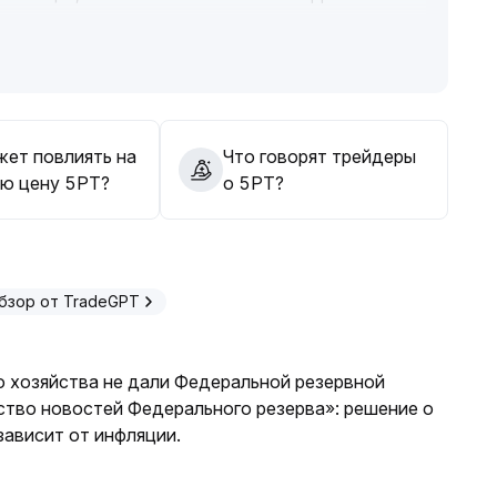
ления (например, диапазон 1
.
ле подтверждения тренда и усиления объёмов
.
ормирования тренда, чтобы избежать лишних потерь
жет повлиять на
Что говорят трейдеры
ю цену 5PT?
о 5PT?
бзор от TradeGPT
о хозяйства не дали Федеральной резервной
ство новостей Федерального резерва»: решение о
ависит от инфляции.