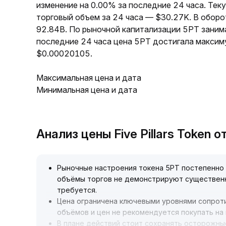
изменение на 0.00% за последние 24 часа. Тек
торговый объем за 24 часа — $30.27K. В обор
92.84B. По рыночной капитализации 5PT заним
последние 24 часа цена 5PT достигала максим
$0.00020105.
Максимальная цена и дата
Минимальная цена и дата
Анализ цены Five Pillars Token 
Рыночные настроения токена 5PT постепенно 
объёмы торгов не демонстрируют существен
требуется
.
Цена ограничена ключевыми уровнями сопроти
объёмов и цен не рекомендуется покупать на
В плане действий стоит сохранять осторожны