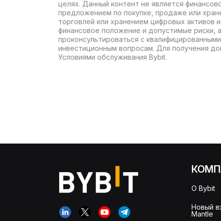
целях. Данный контент не является финансов
предложением по покупке, продаже или хран
торговлей или хранением цифровых активов 
финансовое положение и допустимые риски, 
проконсультироваться с квалифицированными
инвестиционным вопросам. Для получения до
Условиями обслуживания Bybit.
КОМП
О Bybit
Новый в
Mantle