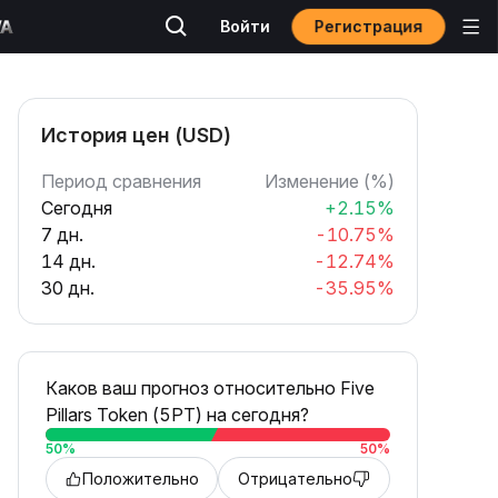
Регистрация
Войти
История цен (USD)
Период сравнения
Изменение (%)
Сегодня
+2.15%
7 дн.
-10.75%
14 дн.
-12.74%
30 дн.
-35.95%
Каков ваш прогноз относительно Five
Pillars Token (5PT) на сегодня?
50
%
50
%
Положительно
Отрицательно