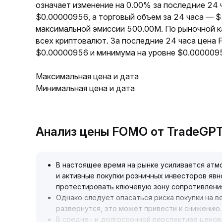
означает изменение на 0.00% за последние 24
$0.00000956, а торговый объем за 24 часа — 
максимальной эмиссии 500.00M. По рыночной 
всех криптовалют. За последние 24 часа цена
$0.00000956 и минимума на уровне $0.000009
Максимальная цена и дата
Минимальная цена и дата
Анализ цены FOMO от TradeGP
В настоящее время на рынке усиливается ат
и активные покупки розничных инвесторов яв
протестировать ключевую зону сопротивлени
Однако следует опасаться риска покупки на в
развернутся, это может привести к снижению
.
В средне- и долгосрочной перспективе ценов