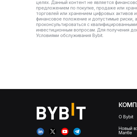
целях. Данный контент не является финансов
предложением по покупке, продаже или хран
торговлей или хранением цифровых активов 
финансовое положение и допустимые риски, 
проконсультироваться с квалифицированными
инвестиционным вопросам. Для получения до
Условиями обслуживания Bybit.
КОМП
О Bybit
Новый в
Mantle