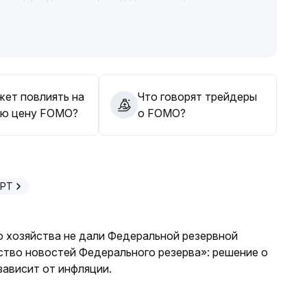
ка не улучшаются
.
а возврат к стоимости, держать позиции гибкими и
ебания, избегая необдуманных покупок на росте
.
жет повлиять на
Что говорят трейдеры
ю цену FOMO?
о FOMO?
GPT
о хозяйства не дали Федеральной резервной
ство новостей Федерального резерва»: решение о
ависит от инфляции.