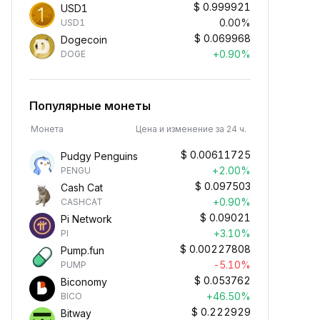
$
0.999921
USD1
0.00%
USD1
$
0.069968
Dogecoin
+0.90%
DOGE
Популярные монеты
Монета
Цена и изменение за 24 ч.
$
0.00611725
Pudgy Penguins
+2.00%
PENGU
$
0.097503
Cash Cat
+0.90%
CASHCAT
$
0.09021
Pi Network
+3.10%
PI
$
0.00227808
Pump.fun
-5.10%
PUMP
$
0.053762
Biconomy
+46.50%
BICO
$
0.222929
Bitway