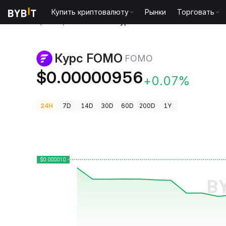
Купить криптовалюту
Рынки
Торговать
Цены криптовалют
Курс FOMO FOMO
Курс FOMO
FOMO
$0.00000956
+0.07%
24H
7D
14D
30D
60D
200D
1Y