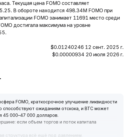
 часа. Текущая цена FOMO составляет
$5.25. В обороте находится 498.34M FOMO при
капитализации FOMO занимает 11691 место среди
 FOMO достигала максимума на уровне
55.
$0.01240246 12 сент. 2025 г.
$0.00000934 20 июля 2026 г.
T
мосфера FOMO, краткосрочное улучшение ликвидности
но способствуют ожиданиям отскока, и BTC может
я 45 000–47 000 долларов
.
ершине: если объем торгов и поток капитала
ая структура всё ещё под давлением,