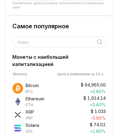
Примечание: данные указаны исключительно в справочных
целях.
Самое популярное
Поиск
Монеты с наибольшей
капитализацией
Монета
Цена и изменение за 24 ч.
$
64,965.00
Bitcoin
+0.80%
BTC
$
1,914.14
Ethereum
+0.60%
ETH
$
1.033
XRP
-0.60%
XRP
$
74.02
Solana
+1.60%
SOL