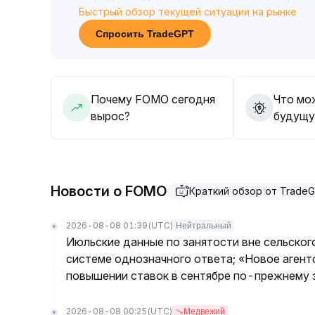
Быстрый обзор текущей ситуации на рынке
макроэкономическая среда и предложение по
Инвесторам рекомендуется ориентироваться н
Спросить TradeGPT
осторожно реагировать на краткосрочные кол
Почему FOMO сегодня
Что мо
вырос?
будущу
Новости о FOMO
Краткий обзор от Trade
2026-08-08 01:39
(UTC)
Нейтральный
Июльские данные по занятости вне сельског
системе однозначного ответа; «Новое агент
повышении ставок в сентябре по-прежнему з
2026-08-08 00:25
(UTC)
Медвежий