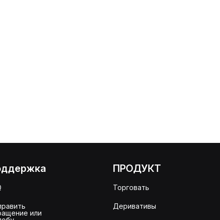
оддержка
ПРОДУКТ
Q
Торговать
править
Деривативы
ращение или
лобу