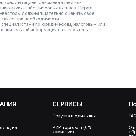
ой консультацией, рекомендацией или
ению каких-либо цифровых активов. Перед
инвесторы должны тщательно оценить свое
а также при необходимости
 специалистами по юридическим, налоговым или
полнительной информации ознакомьтесь с
АНИЯ
СЕРВИСЫ
П
Покупка в один клик
FA
згляд на
P2P торговля (0%
От
комиссии)
об
жа