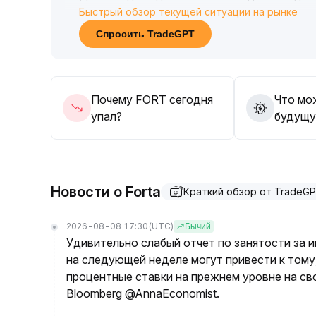
Быстрый обзор текущей ситуации на рынке
ситуации на Ближнем Востоке
.
В качестве стратегии рекомендуется торгова
Спросить TradeGPT
повышениях и покупая на понижениях, строго
изменения ликвидности и объёма торгов для 
Почему FORT сегодня
Что мо
упал?
будущу
Новости о Forta
Краткий обзор от TradeG
2026-08-08 17:30
(UTC)
Бычий
Удивительно слабый отчет по занятости за 
на следующей неделе могут привести к тому
процентные ставки на прежнем уровне на с
Bloomberg @AnnaEconomist.