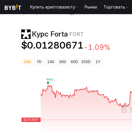
Купить криптовалюту
Рынки
Торговать
Цены криптовалют
Курс Forta FORT
Курс Forta
FORT
$0.01280671
-1.09%
24H
7D
14D
30D
60D
200D
1Y