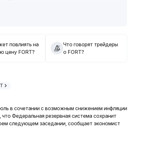
ть в диапазоне 0,0128—0,0133, продавая на
 контролировать риски и внимательно отслеживать
оптимизации структуры портфеля
.
жет повлиять на
Что говорят трейдеры
ю цену FORT?
о FORT?
PT
июль в сочетании с возможным снижением инфляции
, что Федеральная резервная система сохранит
воем следующем заседании, сообщает экономист