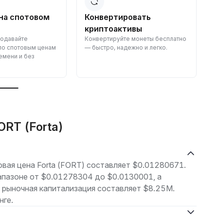
на спотовом
Конвертировать
криптоактивы
родавайте
Конвертируйте монеты бесплатно
З
по спотовым ценам
— быстро, надежно и легко.
—
емени и без
н
ORT (Forta)
говая цена Forta (FORT) составляет $0.01280671.
апазоне от $0.01278304 до $0.0130001, а
 рыночная капитализация составляет $8.25M.
нге.