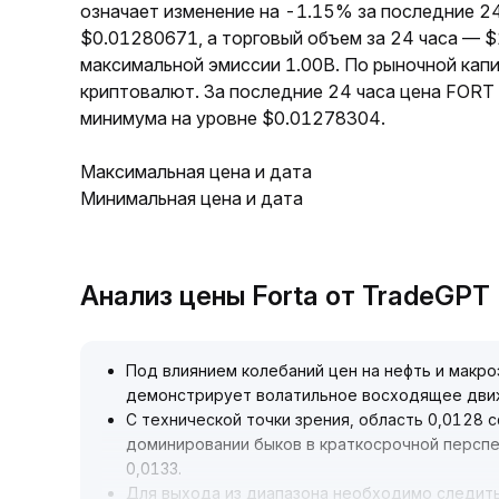
означает изменение на -1.15% за последние 2
$0.01280671, а торговый объем за 24 часа — 
максимальной эмиссии 1.00B. По рыночной кап
криптовалют. За последние 24 часа цена FORT
минимума на уровне $0.01278304.
Максимальная цена и дата
Минимальная цена и дата
Анализ цены Forta от TradeGPT
Под влиянием колебаний цен на нефть и макр
демонстрирует волатильное восходящее дв
С технической точки зрения, область 0,0128
доминировании быков в краткосрочной персп
0,0133
.
Для выхода из диапазона необходимо следить