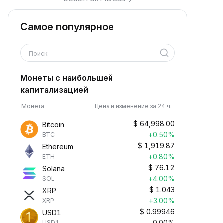
Самое популярное
Поиск
Монеты с наибольшей
капитализацией
Монета
Цена и изменение за 24 ч.
$
64,998.00
Bitcoin
+0.50%
BTC
$
1,919.87
Ethereum
+0.80%
ETH
$
76.12
Solana
+4.00%
SOL
$
1.043
XRP
+3.00%
XRP
$
0.99946
USD1
0.00%
USD1