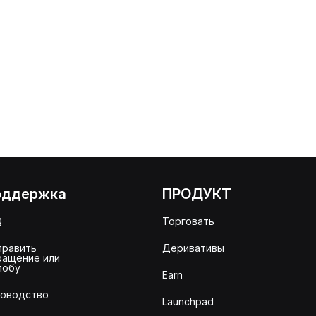
оддержка
ПРОДУКТ
Q
Торговать
править
Деривативы
ращение или
лобу
Earn
ководство
Launchpad