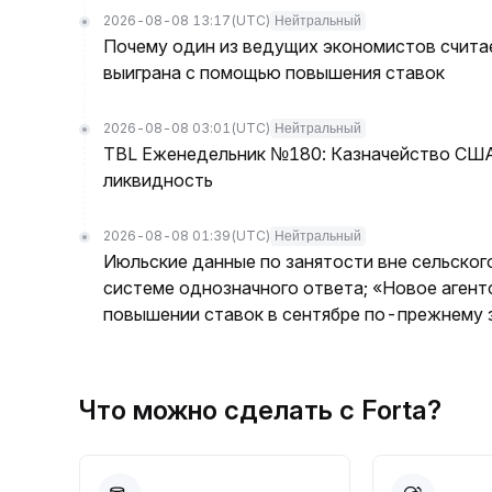
2026-08-08 13:17
(UTC)
Нейтральный
Почему один из ведущих экономистов считае
выиграна с помощью повышения ставок
2026-08-08 03:01
(UTC)
Нейтральный
TBL Еженедельник №180: Казначейство США 
ликвидность
2026-08-08 01:39
(UTC)
Нейтральный
Июльские данные по занятости вне сельског
системе однозначного ответа; «Новое агент
повышении ставок в сентябре по-прежнему з
Что можно сделать с Forta?