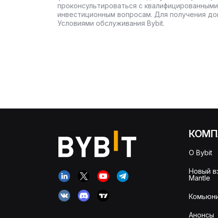
проконсультироваться с квалифицированными
инвестиционным вопросам. Для получения до
Условиями обслуживания Bybit.
КОМП
О Bybit
Новый в
Mantle
Комьюни
Анонсы