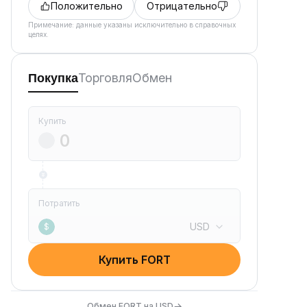
Положительно
Отрицательно
Примечание: данные указаны исключительно в справочных
целях.
Торговля
Обмен
Покупка
Купить
Потратить
USD
$
Купить FORT
→
Обмен FORT на USD