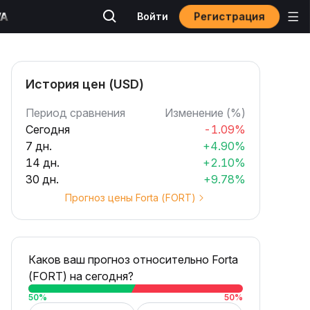
Регистрация
Войти
История цен (USD)
Период сравнения
Изменение (%)
Сегодня
-1.09%
7 дн.
+4.90%
14 дн.
+2.10%
30 дн.
+9.78%
Прогноз цены Forta (FORT)
Каков ваш прогноз относительно Forta
(FORT) на сегодня?
50
%
50
%