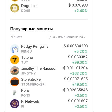
$
0.070933
Dogecoin
+2.40%
DOGE
Популярные монеты
Монета
Цена и изменение за 24 ч.
$
0.00634293
Pudgy Penguins
+5.20%
PENGU
$
0.080382
Tutorial
+99.00%
TUT
$
0.01101204
Jimothy The Raccoon
+163.20%
JIMOTHY
$
0.03071635
StonkBroker
+49.50%
STONKBROKER
$
0.02885846
Pons
+3.50%
PONS
$
0.091697
Pi Network
+3.50%
PI