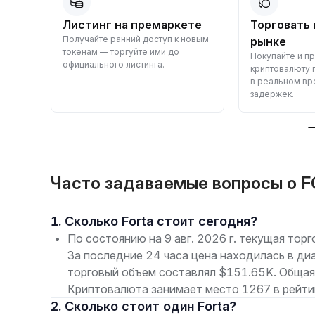
вный
Листинг на премаркете
Торговать 
Получайте ранний доступ к новым
те
рынке
токенам — торгуйте ими до
сивно
Покупайте и п
официального листинга.
и
криптовалюту 
в реальном вр
задержек.
Часто задаваемые вопросы о F
1. Сколько Forta стоит сегодня?
По состоянию на 9 авг. 2026 г. текущая тор
За последние 24 часа цена находилась в ди
торговый объем составлял $151.65K. Общая
Криптовалюта занимает место 1267 в рейти
2. Сколько стоит один Forta?