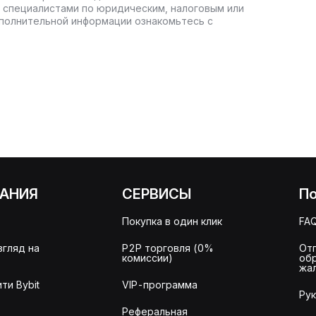
 специалистами по юридическим, налоговым или
полнительной информации ознакомьтесь с
АНИЯ
СЕРВИСЫ
П
Покупка в один клик
FA
згляд на
P2P торговля (0%
От
комиссии)
об
жа
ти Bybit
VIP-программа
Ру
Реферальная