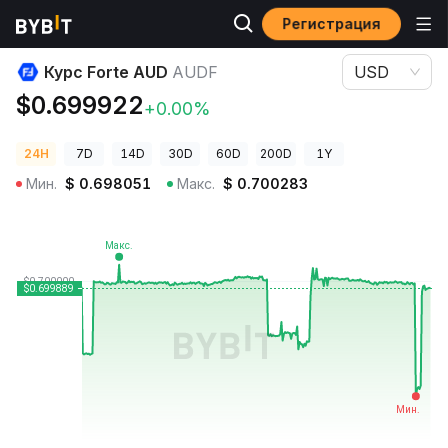
Регистрация
Цены криптовалют
Курс Forte AUD AUDF
Курс Forte AUD
AUDF
USD
$0.699922
+0.00%
24H
7D
14D
30D
60D
200D
1Y
Мин.
$
0.698051
Макс.
$
0.700283