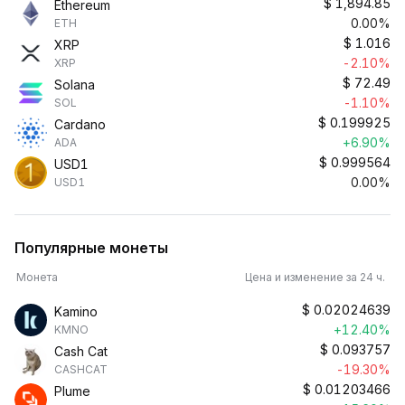
$
1,894.85
Ethereum
0.00%
ETH
$
1.016
XRP
-2.10%
XRP
$
72.49
Solana
-1.10%
SOL
$
0.199925
Cardano
+6.90%
ADA
$
0.999564
USD1
0.00%
USD1
Популярные монеты
Монета
Цена и изменение за 24 ч.
$
0.02024639
Kamino
+12.40%
KMNO
$
0.093757
Cash Cat
-19.30%
CASHCAT
$
0.01203466
Plume