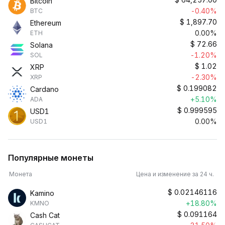
Bitcoin
-0.40%
BTC
$
1,897.70
Ethereum
0.00%
ETH
$
72.66
Solana
-1.20%
SOL
$
1.02
XRP
-2.30%
XRP
$
0.199082
Cardano
+5.10%
ADA
$
0.999595
USD1
0.00%
USD1
Популярные монеты
Монета
Цена и изменение за 24 ч.
$
0.02146116
Kamino
+18.80%
KMNO
$
0.091164
Cash Cat