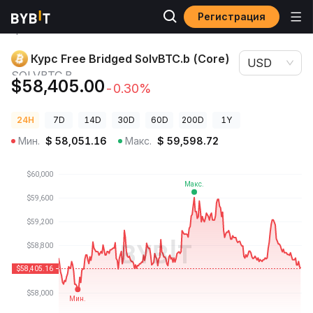
Регистрация
Цены
Курс Free Bridged SolvBTC.b (Core)
криптовалют
SOLVBTC.B
Курс Free Bridged SolvBTC.b (Core)
USD
SOLVBTC.B
$58,405.00
-0.30%
24H
7D
14D
30D
60D
200D
1Y
Мин.
$
58,051.16
Макс.
$
59,598.72