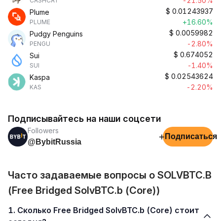
-21.50%
CASHCAT
$
0.01243937
Plume
+16.60%
PLUME
$
0.0059982
Pudgy Penguins
-2.80%
PENGU
$
0.674052
Sui
-1.40%
SUI
$
0.02543624
Kaspa
-2.20%
KAS
Подписывайтесь на наши соцсети
Followers
+
Подписаться
@BybitRussia
Часто задаваемые вопросы о SOLVBTC.B
(Free Bridged SolvBTC.b (Core))
1. Сколько Free Bridged SolvBTC.b (Core) стоит