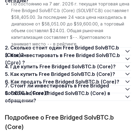
сегодня?
По состоянию на 7 авг. 2026 г. текущая торговая цена
Free Bridged SolvBTC.b (Core) (SOLVBTC.B) составляет
$58,405.00. За последние 24 часа цена находилась в
диапазоне от $58,051.00 до $59,600.00, а торговый
объем составлял $24.01. Общая рыночная
капитализация составляет $--. Криптовалюта
занимает место -- в рейтинге.
2. Сколько стоит один Free Bridged SolvBTC.b
(Core)?
3. Как инвестировать в Free Bridged SolvBTC.b
(Core) ?
4. Где купить Free Bridged SolvBTC.b (Core)?
5. Как купить Free Bridged SolvBTC.b (Core)?
6. Как продать Free Bridged SolvBTC.b (Core)?
7. Стоит ли инвестировать в Free Bridged
SolvBTC.b (Core)?
8. Сколько Free Bridged SolvBTC.b (Core) в
обращении?
Подробнее о Free Bridged SolvBTC.b
(Core)