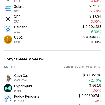
-0.40%
ETH
$
72.91
Solana
-2.20%
SOL
$
1.034
XRP
-2.90%
XRP
$
0.202483
Cardano
+6.30%
ADA
$
0.999553
USD1
0.00%
USD1
Популярные монеты
Монета
Цена и изменение за 24 ч.
$
0.105196
Cash Cat
+2.40%
CASHCAT
$
56.19
Hyperliquid
-1.90%
HYPE
$
0.00600741
Pudgy Penguins
-1.60%
PENGU