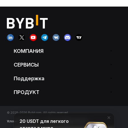
КОМПАНИЯ
СЕРВИСЫ
Поддержка
ПРОДУКТ
© 2018-2026 Bybit.com. All rights reserved.
20 USDT для легкого
Условия обслуживания
|
Политика конфиденциальности