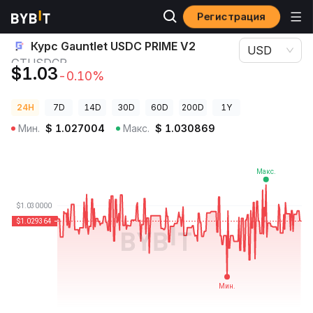
Регистрация
Цены криптовалют
Курс Gauntlet USDC PRIME V2 GTUSDCP
Курс Gauntlet USDC PRIME V2
USD
GTUSDCP
$1.03
-0.10%
24H
7D
14D
30D
60D
200D
1Y
Мин.
$
1.027004
Макс.
$
1.030869