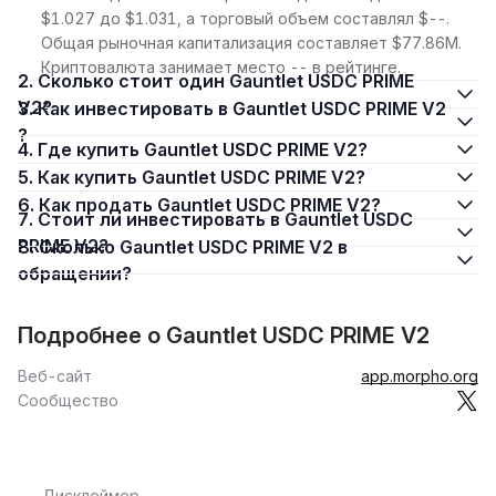
$1.027 до $1.031, а торговый объем составлял $--.
Общая рыночная капитализация составляет $77.86M.
Криптовалюта занимает место -- в рейтинге.
2. Сколько стоит один Gauntlet USDC PRIME
V2?
3. Как инвестировать в Gauntlet USDC PRIME V2
?
4. Где купить Gauntlet USDC PRIME V2?
5. Как купить Gauntlet USDC PRIME V2?
6. Как продать Gauntlet USDC PRIME V2?
7. Стоит ли инвестировать в Gauntlet USDC
PRIME V2?
8. Сколько Gauntlet USDC PRIME V2 в
обращении?
Подробнее о Gauntlet USDC PRIME V2
Веб-сайт
app.morpho.org
Сообщество
Дисклеймер