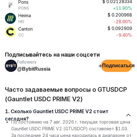
$
0.02128334
Pons
+11.90%
PONS
$
0.200968
Heima
-28.90%
HEI
$
0.092909
Canton
-9.40%
CC
Подписывайтесь на наши соцсети
Followers
+
Подписаться
@BybitRussia
Часто задаваемые вопросы о GTUSDCP
(Gauntlet USDC PRIME V2)
1. Сколько Gauntlet USDC PRIME V2 стоит
сегодня?
По состоянию на 7 авг. 2026 г. текущая торговая цена
Gauntlet USDC PRIME V2 (GTUSDCP) составляет $1.03.
За последние 24 часа цена находилась в диапазоне от