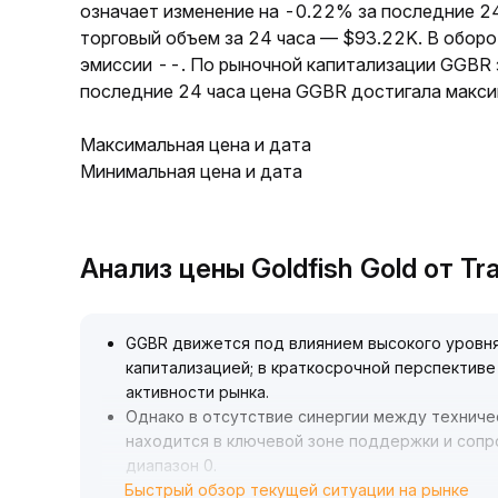
означает изменение на -0.22% за последние 24
торговый объем за 24 часа — $93.22K. В обор
эмиссии --. По рыночной капитализации GGBR 
последние 24 часа цена GGBR достигала максим
Максимальная цена и дата
Минимальная цена и дата
Анализ цены Goldfish Gold от T
GGBR движется под влиянием высокого уровня
капитализацией; в краткосрочной перспектив
активности рынка
.
Однако в отсутствие синергии между технич
находится в ключевой зоне поддержки и сопр
диапазон 0
.
Быстрый обзор текущей ситуации на рынке
083~0
.