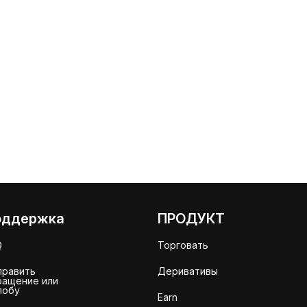
оддержка
ПРОДУКТ
Q
Торговать
править
Деривативы
ращение или
лобу
Earn