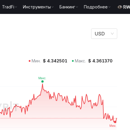
TradFi
Инструменты
Банкинг
Подробнее
USD
Мин.
$
4.342501
Макс.
$
4.361370