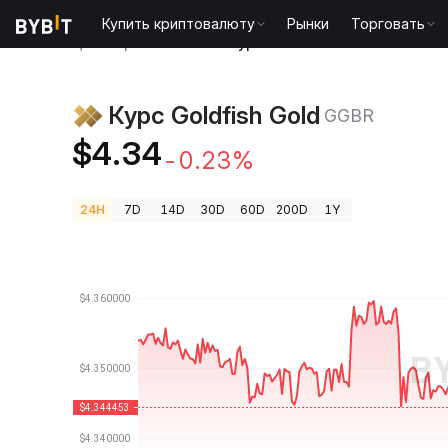
Купить криптовалюту
Рынки
Торговать
Цены криптовалют
Курс Goldfish Gold GGBR
Курс Goldfish Gold
GGBR
$4.34
-0.23%
24H
7D
14D
30D
60D
200D
1Y