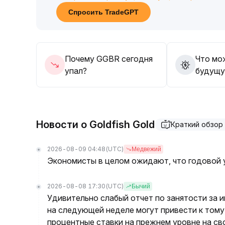
096 доллара)
.
Спросить TradeGPT
Следует быть осторожнее: возможен откат и 
эмоционального настроя
.
В плане торговли рекомендуется избегать по
синхронного роста объемов и пробоя консоли
Почему GGBR сегодня
Что мо
и снизить риск краткосрочных откатов, связа
упал?
будущу
Новости о Goldfish Gold
Краткий обзор
2026-08-09 04:48
(UTC)
Медвежий
Экономисты в целом ожидают, что годовой 
2026-08-08 17:30
(UTC)
Бычий
Удивительно слабый отчет по занятости за 
на следующей неделе могут привести к тому
процентные ставки на прежнем уровне на с