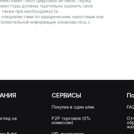
ению каких-либо цифровых активов. Перед
инвесторы должны тщательно оценить свое
а также при необходимости
 специалистами по юридическим, налоговым или
полнительной информации ознакомьтесь с
АНИЯ
СЕРВИСЫ
П
Покупка в один клик
FA
згляд на
P2P торговля (0%
От
комиссии)
об
жа
ти Bybit
VIP-программа