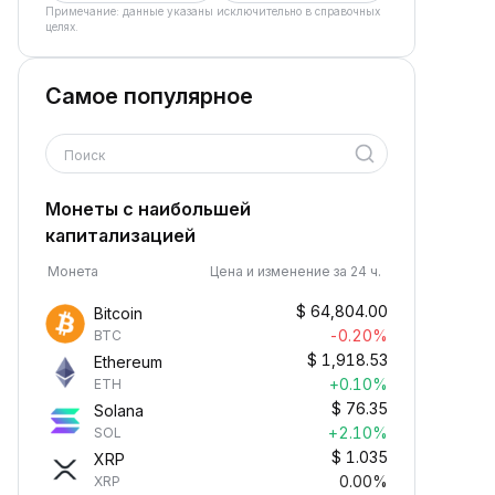
Примечание: данные указаны исключительно в справочных
целях.
Самое популярное
Поиск
Монеты с наибольшей
капитализацией
Монета
Цена и изменение за 24 ч.
$
64,804.00
Bitcoin
-0.20%
BTC
$
1,918.53
Ethereum
+0.10%
ETH
$
76.35
Solana
+2.10%
SOL
$
1.035
XRP
0.00%
XRP