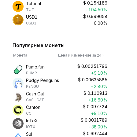
$
0.154186
Tutorial
+194.50%
TUT
$
0.999658
USD1
0.00%
USD1
Популярные монеты
Монета
Цена и изменение за 24 ч.
$
0.00251796
Pump.fun
+9.10%
PUMP
$
0.00635885
Pudgy Penguins
+2.80%
PENGU
$
0.110913
Cash Cat
+16.60%
CASHCAT
$
0.097724
Canton
+9.10%
CC
$
0.0031789
IoTeX
+38.00%
IOTX
$
0.692444
Sui