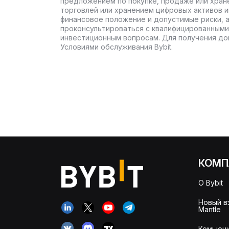
предложением по покупке, продаже или хран
торговлей или хранением цифровых активов 
финансовое положение и допустимые риски, 
проконсультироваться с квалифицированными
инвестиционным вопросам. Для получения до
Условиями обслуживания Bybit.
КОМП
О Bybit
Новый в
Mantle
Комьюни