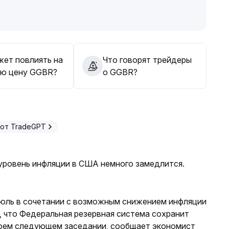
высокий уровень волатильности на фоне снижения
купки на максимумах, с терпением дождаться
дации, чтобы рассмотреть рыночный вход по тренду
жет повлиять на
Что говорят трейдеры
нных с азартными настроениями
.
ю цену GGBR?
о GGBR?
 от TradeGPT
уровень инфляции в США немного замедлится.
июль в сочетании с возможным снижением инфляции
, что Федеральная резервная система сохранит
воем следующем заседании, сообщает экономист