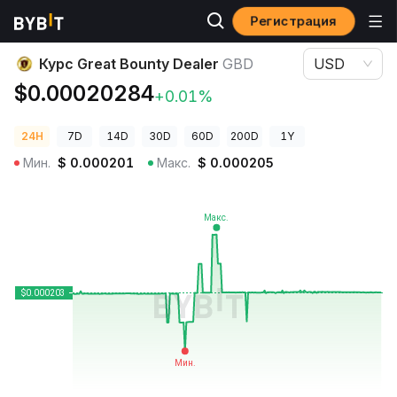
Регистрация
Цены криптовалют
Курс Great Bounty Dealer GBD
Курс Great Bounty Dealer
GBD
USD
$0.00020284
+0.01%
24H
7D
14D
30D
60D
200D
1Y
Мин.
$
0.000201
Макс.
$
0.000205