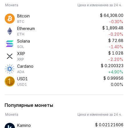
Монета
Цена и изменение за 24 ч.
$
64,308.00
Bitcoin
-0.30%
BTC
$
1,899.48
Ethereum
-0.20%
ETH
$
72.68
Solana
-1.40%
SOL
$
1.028
XRP
-2.20%
XRP
$
0.200323
Cardano
+4.90%
ADA
$
0.99956
USD1
0.00%
USD1
Популярные монеты
Монета
Цена и изменение за 24 ч.
$
0.02121606
Kamino