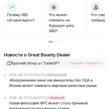
отката в случае пробоя ключевой поддержки на
уровне 1,22 доллара США
.
Рекомендуется в краткосроке следить за
Почему GBD
Что может
Что говор
изменениями объема и цены, открывая крупные
сегодня вырос?
повлиять на
трейдеры 
позиции только при строгом стоп-лоссе,
будущую цену
действовать осторожно и предотвращать
GBD?
коррекции, вызванные давлением на высоких
уровнях и усиленной волатильностью рынка
.
Новости о Great Bounty Dealer
Краткий обзор от TradeGPT
Спросить TradeGPT
2026-08-07 00:05
(UTC)
Нейтральный
«Вооружённая» иена: как вмешательство США и
Японии может изменить мировые валютные рынки
2026-08-07 00:00
(UTC)
Медвежий
Новая философия ФРС может стать причиной
волатильности процентных ставок