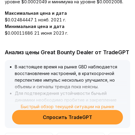
уровне $0.0002049 и минимума на уровне $0.0002008.
Максимальная цена и дата
$0.02484447 1 нояб. 2021 г.
Минимальная цена и дата
$0.00011686 21 июня 2023 г.
Анализ цены Great Bounty Dealer от TradeGPT
В настоящее время на рынке GBD наблюдается
восстановление настроений, в краткосрочной
перспективе импульс несколько улучшился, но
объемы и сигналы тренда пока неясны
.
Для подтверждения устойчивости бычьей
динамики необходимо пробитие и закрепление
цены выше сопротивления в 1,35 доллара США на
Быстрый обзор текущей ситуации на рынке
фоне роста объемов
.
Спросить TradeGPT
Фундаментальные факторы в средне- и
долгосрочной перспективе не претерпели
коренных изменений, поэтому остается риск