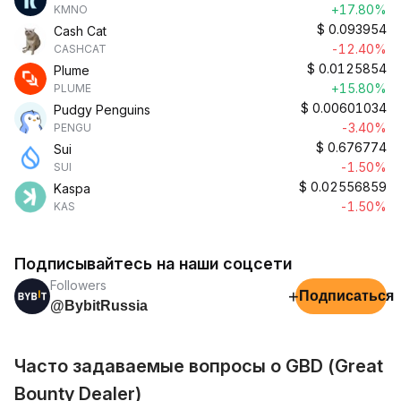
+17.80%
KMNO
$
0.093954
Cash Cat
-12.40%
CASHCAT
$
0.0125854
Plume
+15.80%
PLUME
$
0.00601034
Pudgy Penguins
-3.40%
PENGU
$
0.676774
Sui
-1.50%
SUI
$
0.02556859
Kaspa
-1.50%
KAS
Подписывайтесь на наши соцсети
Followers
+
Подписаться
@BybitRussia
Часто задаваемые вопросы о GBD (Great
Bounty Dealer)