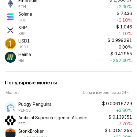
Ethereum
+2.30%
ETH
$
73.36
Solana
-0.10%
SOL
$
1.046
XRP
-1.10%
XRP
$
0.999291
USD1
0.00%
USD1
$
0.42955
Heima
+252.40%
HEI
Популярные монеты
Монета
Цена и изменение за 24 ч.
$
0.00616729
Pudgy Penguins
+3.80%
PENGU
$
0.139351
Artificial Superintelligence Alliance
-7.70%
FET
$
0.0181258
StonkBroker