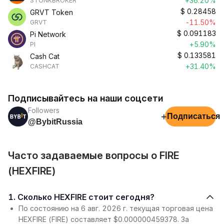
+36.20%
STONKBROKER
$
0.28458
GRVT Token
-11.50%
GRVT
$
0.091183
Pi Network
+5.90%
PI
$
0.133581
Cash Cat
+31.40%
CASHCAT
Подписывайтесь на наши соцсети
Followers
+
Подписаться
@BybitRussia
Часто задаваемые вопросы о FIRE
(HEXFIRE)
1. Сколько HEXFIRE стоит сегодня?
По состоянию на 6 авг. 2026 г. текущая торговая цена
HEXFIRE (FIRE) составляет $0.000000459378. За