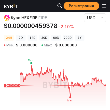
Регистрация
Цены криптовалют
Курс HEXFIRE FIRE
Курс HEXFIRE
FIRE
USD
$0.000000459378
-2.10%
24H
7D
14D
30D
60D
200D
1Y
Мин.
$
0.000000
Макс.
$
0.000000