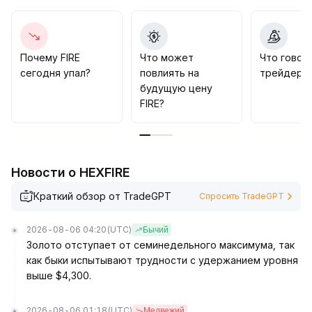
капитала
.
FIRE уверенно тестирует зону поддержки 0,28–
0,32 доллара США
.
Однако следует опасаться возможного
Почему FIRE
Что может
Что говор
расхождения между ценой и ончейн-индикаторами
сегодня упал?
повлиять на
трейдеры 
и сокращения объемов торгов — при резкой смене
будущую цену
краткосрочных настроений возможен быстрый
FIRE?
откат
.
Рекомендуется использовать поэтапное открытие
позиций, строгие стоп-лоссы и стратегии
следования за импульсом для управления
Новости о HEXFIRE
волатильностью, чтобы использовать структурные
возможности и ограничивать риски просадки
.
Краткий обзор от TradeGPT
Спросить TradeGPT
2026-08-06 04:20
(UTC)
Бычий
Золото отступает от семинедельного максимума, так
как быки испытывают трудности с удержанием уровня
выше $4,300.
2026-08-06 01:18
(UTC)
Медвежий