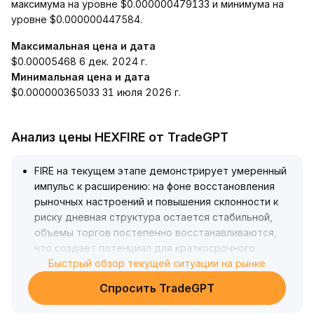
максимума на уровне $0.000000479133 и минимума на
уровне $0.000000447584.
Максимальная цена и дата
$0.00005468 6 дек. 2024 г.
Минимальная цена и дата
$0.000000365033 31 июля 2026 г.
Анализ цены HEXFIRE от TradeGPT
FIRE на текущем этапе демонстрирует умеренный
импульс к расширению: на фоне восстановления
рыночных настроений и повышения склонности к
риску дневная структура остается стабильной,
объемы торгов постепенно восстанавливаются,
что создает потенциал для краткосрочного
укрепления
Быстрый обзор текущей ситуации на рынке
.
Здоровый характер расширения снижает
Спросить TradeGPT
системные риски, а альткоины с малой и средней
капитализацией могут выиграть от ротации