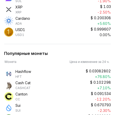
-1.90%
SOL
$
1.03
XRP
-2.50%
XRP
$
0.200308
Cardano
+5.60%
ADA
$
0.999607
USD1
0.00%
USD1
Популярные монеты
Монета
Цена и изменение за 24 ч.
$
0.03082802
Hashflow
+76.80%
HFT
$
0.102298
Cash Cat
+7.10%
CASHCAT
$
0.091534
Canton
-12.20%
CC
$
0.670793
Sui
-2.30%
SUI