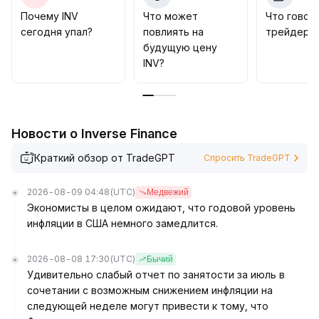
за объемами и волатильностью, чтобы избежать
Почему INV
Что может
Что говор
ложных пробоев, а в долгосроке — динамически
сегодня упал?
повлиять на
трейдеры 
корректировать позиции в зависимости от
будущую цену
эффективности внедрения нового механизма
.
INV?
Новости о Inverse Finance
Краткий обзор от TradeGPT
Спросить TradeGPT
2026-08-09 04:48
(UTC)
Медвежий
Экономисты в целом ожидают, что годовой уровень
инфляции в США немного замедлится.
2026-08-08 17:30
(UTC)
Бычий
Удивительно слабый отчет по занятости за июль в
сочетании с возможным снижением инфляции на
следующей неделе могут привести к тому, что