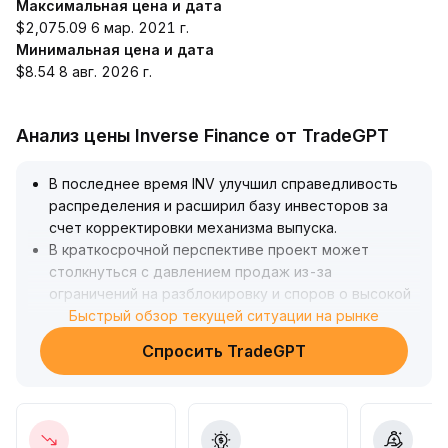
Максимальная цена и дата
$2,075.09 6 мар. 2021 г.
Минимальная цена и дата
$8.54 8 авг. 2026 г.
Анализ цены Inverse Finance от TradeGPT
В последнее время INV улучшил справедливость
распределения и расширил базу инвесторов за
счет корректировки механизма выпуска
.
В краткосрочной перспективе проект может
столкнуться с давлением продаж из-за
ограничений на разблокировку и споров о высокой
оценке
Быстрый обзор текущей ситуации на рынке
.
Ключевая поддержка — область 2,10 доллара
.
Спросить TradeGPT
В среднесрочной и долгосрочной перспективе,
если новый механизм повысит признание в
сообществе и обеспечит стабильную ликвидность,
стоимость INV может восстановиться и усилиться
.
Рекомендуется инвесторам краткосрочно следить