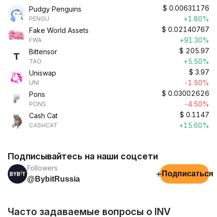
$
0.00631176
Pudgy Penguins
+1.80%
PENGU
$
0.02140767
Fake World Assets
+91.30%
FWA
$
205.97
Bittensor
+5.50%
TAO
$
3.97
Uniswap
-1.50%
UNI
$
0.03002626
Pons
-4.50%
PONS
$
0.1147
Cash Cat
+15.60%
CASHCAT
Подписывайтесь на наши соцсети
Followers
+
Подписаться
@BybitRussia
Часто задаваемые вопросы о INV