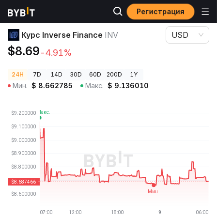
Регистрация
Цены криптовалют
Курс Inverse Finance INV
Курс Inverse Finance
INV
USD
$8.69
-4.91%
24H
7D
14D
30D
60D
200D
1Y
Мин.
$
8.662785
Макс.
$
9.136010