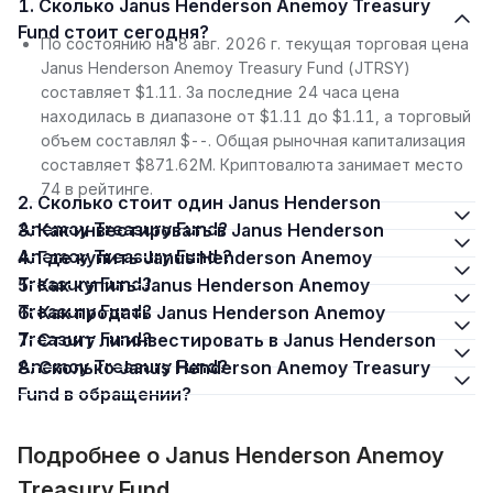
1. Сколько Janus Henderson Anemoy Treasury
Fund стоит сегодня?
По состоянию на 8 авг. 2026 г. текущая торговая цена
Janus Henderson Anemoy Treasury Fund (JTRSY)
составляет $1.11. За последние 24 часа цена
находилась в диапазоне от $1.11 до $1.11, а торговый
объем составлял $--. Общая рыночная капитализация
составляет $871.62M. Криптовалюта занимает место
74 в рейтинге.
2. Сколько стоит один Janus Henderson
Anemoy Treasury Fund?
3. Как инвестировать в Janus Henderson
Anemoy Treasury Fund ?
4. Где купить Janus Henderson Anemoy
Treasury Fund?
5. Как купить Janus Henderson Anemoy
Treasury Fund?
6. Как продать Janus Henderson Anemoy
Treasury Fund?
7. Стоит ли инвестировать в Janus Henderson
Anemoy Treasury Fund?
8. Сколько Janus Henderson Anemoy Treasury
Fund в обращении?
Подробнее о Janus Henderson Anemoy
Treasury Fund