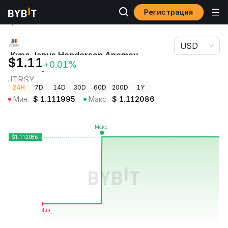
Регистрация
Цены
Курс Janus Henderson Anemoy Treasury Fund
криптовалют
JTRSY
USD
Курс Janus Henderson Anemoy
$1.11
+0.01%
Treasury Fund
JTRSY
24H
7D
14D
30D
60D
200D
1Y
Мин.
$
1.111995
Макс.
$
1.112086