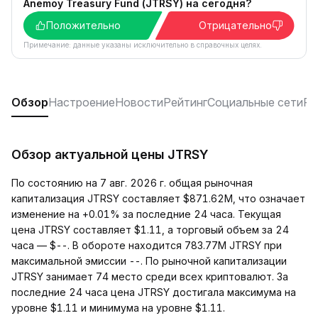
Anemoy Treasury Fund (JTRSY) на сегодня?
Положительно
Отрицательно
Примечание: данные указаны исключительно в справочных целях.
Обзор
Настроение
Новости
Рейтинг
Социальные сети
F
Обзор актуальной цены JTRSY
По состоянию на 7 авг. 2026 г. общая рыночная
капитализация JTRSY составляет $871.62M, что означает
изменение на +0.01% за последние 24 часа. Текущая
цена JTRSY составляет $1.11, а торговый объем за 24
часа — $--. В обороте находится 783.77M JTRSY при
максимальной эмиссии --. По рыночной капитализации
JTRSY занимает 74 место среди всех криптовалют. За
последние 24 часа цена JTRSY достигала максимума на
уровне $1.11 и минимума на уровне $1.11.