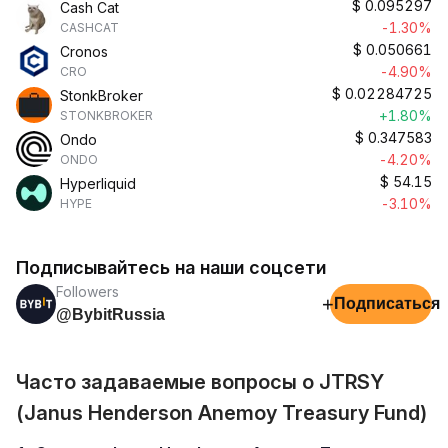
$
0.095297
Cash Cat
-1.30%
CASHCAT
$
0.050661
Cronos
-4.90%
CRO
$
0.02284725
StonkBroker
+1.80%
STONKBROKER
$
0.347583
Ondo
-4.20%
ONDO
$
54.15
Hyperliquid
-3.10%
HYPE
Подписывайтесь на наши соцсети
Followers
+
Подписаться
@BybitRussia
Часто задаваемые вопросы о JTRSY
(Janus Henderson Anemoy Treasury Fund)