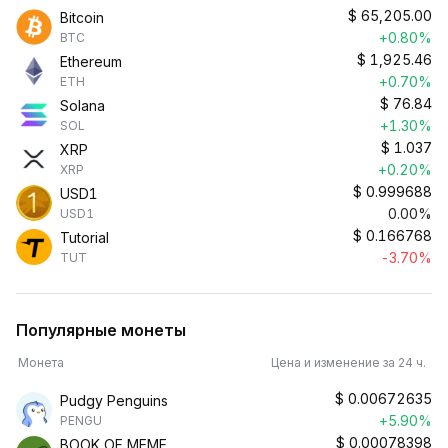
$
65,205.00
Bitcoin
+0.80%
BTC
$
1,925.46
Ethereum
+0.70%
ETH
$
76.84
Solana
+1.30%
SOL
$
1.037
XRP
+0.20%
XRP
$
0.999688
USD1
0.00%
USD1
$
0.166768
Tutorial
-3.70%
TUT
Популярные монеты
Монета
Цена и изменение за 24 ч.
$
0.00672635
Pudgy Penguins
+5.90%
PENGU
$
0.00078398
BOOK OF MEME