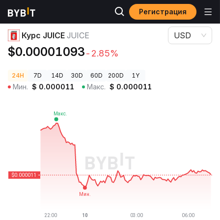
Регистрация
Цены криптовалют
Курс JUICE JUICE
Курс JUICE
JUICE
USD
$0.00001093
-2.85%
24H
7D
14D
30D
60D
200D
1Y
Мин.
$
0.000011
Макс.
$
0.000011