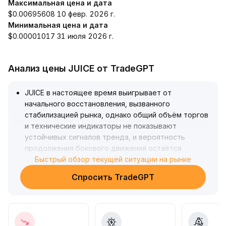
Максимальная цена и дата
$0.00695608 10 февр. 2026 г.
Минимальная цена и дата
$0.00001017 31 июля 2026 г.
Анализ цены JUICE от TradeGPT
JUICE в настоящее время выигрывает от
начального восстановления, вызванного
стабилизацией рынка, однако общий объём торгов
и технические индикаторы не показывают
устойчивых сигналов тренда, и вероятность
продолжения бокового движения остаётся
высокой
Быстрый обзор текущей ситуации на рынке
.
В краткосрочной перспективе рекомендуется
Спросить TradeGPT
сохранять выжидательную позицию, уделяя
особое внимание уровню сопротивления 0,23–0,25
доллара и подтверждению поддержки; при пробое
выше или ниже этих границ стоит рассмотреть
работу по тренду
.