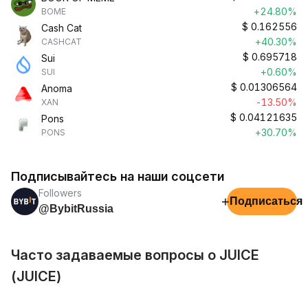
+24.80%
BOME
$
0.162556
Cash Cat
+40.30%
CASHCAT
$
0.695718
Sui
+0.60%
SUI
$
0.01306564
Anoma
-13.50%
XAN
$
0.04121635
Pons
+30.70%
PONS
Подписывайтесь на наши соцсети
Followers
+
Подписаться
@BybitRussia
Часто задаваемые вопросы о JUICE
(JUICE)