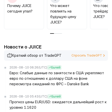
Для средне- и долгосрочного направления
Почему JUICE
Что может
Что говор
необходимы подтверждающие данные по
сегодня упал?
повлиять на
трейдеры
активности на блокчейне и реальному развитию
будущую цену
JUICE?
экосистемы, поэтому не рекомендуется бездумно
JUICE?
покупать на высоких уровнях; советуется
сохранять осторожную долю в портфеле и
динамически корректировать позиции для
управления рисками потенциальных колебаний
.
Новости о JUICE
Краткий обзор от TradeGPT
Спросить TradeGPT
2026-08-10 06:26
(UTC)
Бычий
Евро: Слабые данные по занятости в США укрепляют
евро по отношению к доллару США на фоне
пересмотра ожиданий по ФРС – Danske Bank
2026-08-10 05:43
(UTC)
Бычий
Прогноз цены EUR/USD: ожидается дальнейший рост к
уровню 1.1620