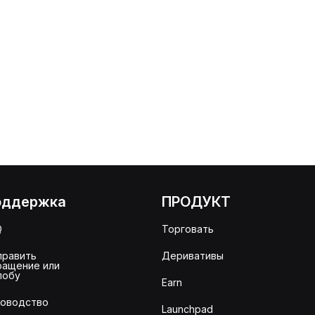
оддержка
ПРОДУКТ
Q
Торговать
править
Деривативы
ращение или
лобу
Earn
ководство
Launchpad