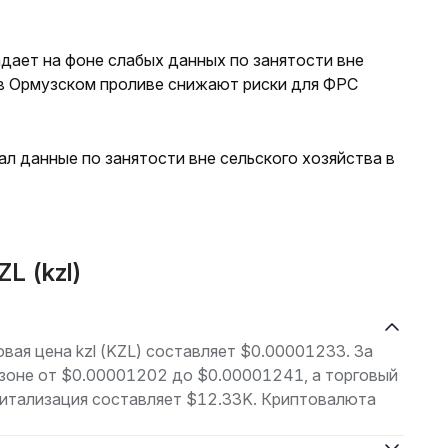
дает на фоне слабых данных по занятости вне
 в Ормузском проливе снижают риски для ФРС
л данные по занятости вне сельского хозяйства в
L (kzl)
овая цена kzl (KZL) составляет $0.00001233. За
азоне от $0.00001202 до $0.00001241, а торговый
питализация составляет $12.33K. Криптовалюта