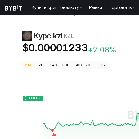
Купить криптовалюту
Рынки
Торговать
Цены криптовалют
Курс kzl KZL
Курс kzl
KZL
$0.00001233
+2.08%
24H
7D
14D
30D
60D
200D
1Y