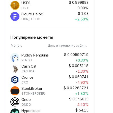
$
0.999893
USD1
0.00%
USD1
$
1.03
Figure Heloc
+2.50%
FIGR_HELOC
Популярные монеты
Монета
Цена и изменение за 24 ч.
$
0.00599719
Pudgy Penguins
+0.30%
PENGU
$
0.095118
Cash Cat
-1.30%
CASHCAT
$
0.050741
Cronos
-4.90%
CRO
$
0.02283721
StonkBroker
+1.80%
STONKBROKER
$
0.346635
Ondo
-4.20%
ONDO
$
54.15
Hyperliquid