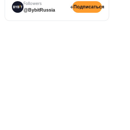
Followers
+
Подписаться
@BybitRussia