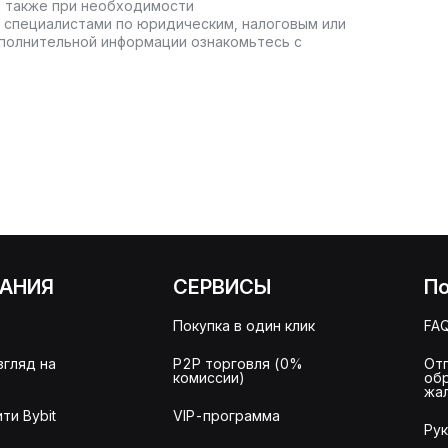
а также при необходимости
 специалистами по юридическим, налоговым или
полнительной информации ознакомьтесь с
АНИЯ
СЕРВИСЫ
П
Покупка в один клик
FA
згляд на
P2P торговля (0%
От
комиссии)
об
жа
ти Bybit
VIP-программа
Ру