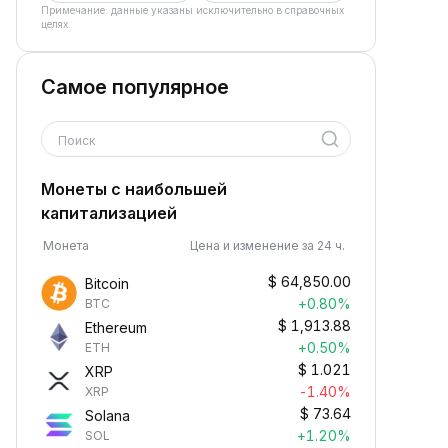
Примечание: данные указаны исключительно в справочных
целях.
Самое популярное
Поиск
Монеты с наибольшей
капитализацией
Монета
Цена и изменение за 24 ч.
$
64,850.00
Bitcoin
+0.80%
BTC
$
1,913.88
Ethereum
+0.50%
ETH
$
1.021
XRP
-1.40%
XRP
$
73.64
Solana
+1.20%
SOL