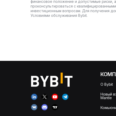
финансовое положение и допустимые риски, 
проконсультироваться с квалифицированными
инвестиционным вопросам. Для получения до
Условиями обслуживания Bybit.
КОМП
О Bybit
Новый в
Mantle
Комьюни