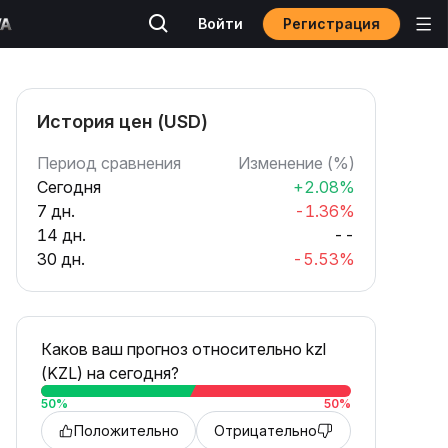
Регистрация
Войти
История цен (USD)
Период сравнения
Изменение (%)
Сегодня
+2.08%
7 дн.
-1.36%
14 дн.
--
30 дн.
-5.53%
Каков ваш прогноз относительно kzl
(KZL) на сегодня?
50
%
50
%
Положительно
Отрицательно