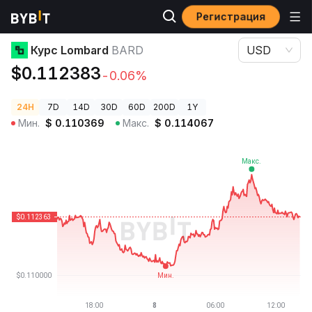
Регистрация
Цены криптовалют
Курс Lombard BARD
Курс Lombard
BARD
USD
$0.112383
-0.06%
24H
7D
14D
30D
60D
200D
1Y
Мин.
$
0.110369
Макс.
$
0.114067