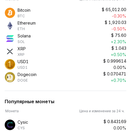
$
65,012.00
Bitcoin
-0.30%
BTC
$
1,920.03
Ethereum
-0.50%
ETH
$
75.60
Solana
+2.30%
SOL
$
1.043
XRP
+0.50%
XRP
$
0.999614
USD1
0.00%
USD1
$
0.070471
Dogecoin
+0.70%
DOGE
Популярные монеты
Монета
Цена и изменение за 24 ч.
$
0.843169
Cysic
0.00%
CYS