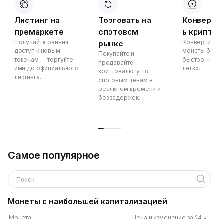
Листинг на
Торговать на
Конверт
премаркете
спотовом
ь крипто
Получайте ранний
Конвертиру
рынке
доступ к новым
монеты бес
Покупайте и
токенам — торгуйте
быстро, над
продавайте
ими до официального
легко.
криптовалюту по
листинга.
спотовым ценам в
реальном времени и
без задержек.
Самое популярное
Поиск
Монеты с наибольшей капитализацией
Монета
Цена и изменение за 24 ч.