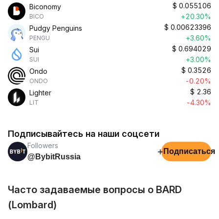
$
0.055106
Biconomy
+20.30%
BICO
$
0.00623396
Pudgy Penguins
+3.60%
PENGU
$
0.694029
Sui
+3.00%
SUI
$
0.3526
Ondo
-0.20%
ONDO
$
2.36
Lighter
-4.30%
LIT
Подписывайтесь на наши соцсети
Followers
+
Подписаться
@BybitRussia
Часто задаваемые вопросы о BARD
(Lombard)