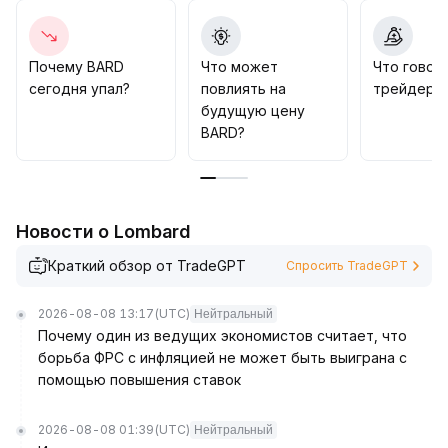
определяется неопределённостью политики ФРС и
фундаментальными факторами AI-сектора
.
Рекомендуется следить за тем, сможет ли цена
Почему BARD
Что может
Что говор
уверенно закрепиться выше 0
.
сегодня упал?
повлиять на
трейдеры 
116: в случае прорыва открывается потенциал
будущую цену
роста, в противном случае заметно возрастает
BARD?
риск снижения к 0
.
10
.
Стратегия — преимущественно торговля внутри
диапазона, усиленный контроль рисков,
Новости о Lombard
динамический мониторинг макроэкономических и
отраслевых сигналов
.
Краткий обзор от TradeGPT
Спросить TradeGPT
2026-08-08 13:17
(UTC)
Нейтральный
Почему один из ведущих экономистов считает, что
борьба ФРС с инфляцией не может быть выиграна с
помощью повышения ставок
2026-08-08 01:39
(UTC)
Нейтральный