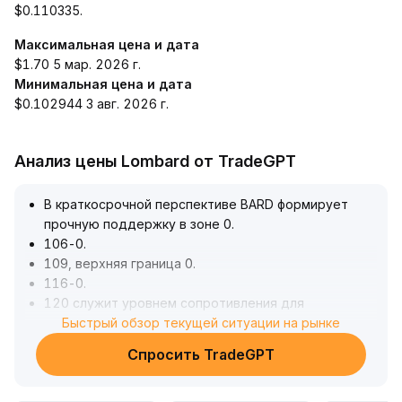
$0.110335.
Максимальная цена и дата
$1.70 5 мар. 2026 г.
Минимальная цена и дата
$0.102944 3 авг. 2026 г.
Анализ цены Lombard от TradeGPT
В краткосрочной перспективе BARD формирует
прочную поддержку в зоне 0
.
106-0
.
109, верхняя граница 0
.
116-0
.
120 служит уровнем сопротивления для
возможного прорыва
Быстрый обзор текущей ситуации на рынке
.
Рост американских акций и ослабление
Спросить TradeGPT
геополитических рисков способствуют
временному восстановлению аппетита к риску,
однако общая динамика по-прежнему