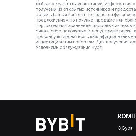
любые результаты инвестиций. Информация о 
получены из открытых источников и предост
целях. Данный контент не является финансов
предложением по покупке, продаже или хран
торговлей или хранением цифровых активов 
финансовое положение и допустимые риски, 
проконсультироваться с квалифицированными
инвестиционным вопросам. Для получения до
Условиями обслуживания Bybit.
КОМП
О Bybit