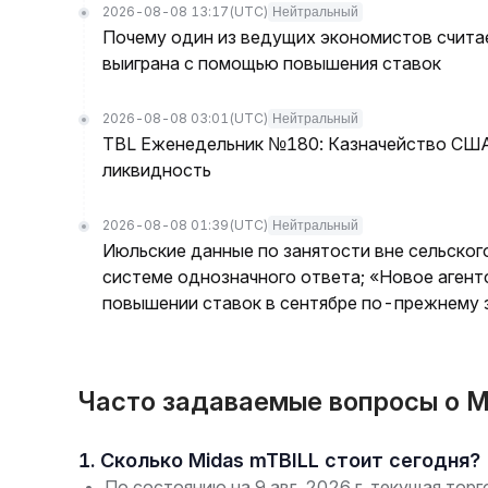
2026-08-08 13:17
(UTC)
Нейтральный
Почему один из ведущих экономистов считае
выиграна с помощью повышения ставок
2026-08-08 03:01
(UTC)
Нейтральный
TBL Еженедельник №180: Казначейство США 
ликвидность
2026-08-08 01:39
(UTC)
Нейтральный
Июльские данные по занятости вне сельског
системе однозначного ответа; «Новое агент
повышении ставок в сентябре по-прежнему з
Часто задаваемые вопросы о M
1. Сколько Midas mTBILL стоит сегодня?
По состоянию на 9 авг. 2026 г. текущая тор