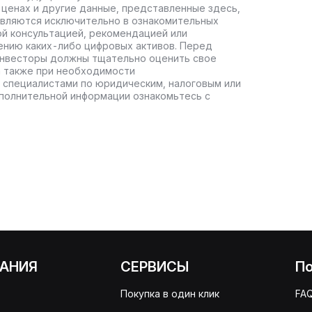
ценах и другие данные, представленные здесь,
авляются исключительно в ознакомительных
ой консультацией, рекомендацией или
ению каких-либо цифровых активов. Перед
инвесторы должны тщательно оценить свое
а также при необходимости
 специалистами по юридическим, налоговым или
полнительной информации ознакомьтесь с
АНИЯ
СЕРВИСЫ
П
Покупка в один клик
FA