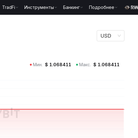
TradFi
Инструменты
Банкинг
Подробнее
USD
Мин.
$
1.068411
Макс.
$
1.068411