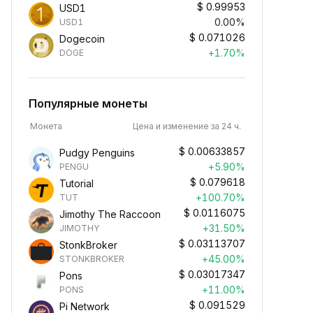
$
0.99953
USD1
0.00%
USD1
$
0.071026
Dogecoin
+1.70%
DOGE
Популярные монеты
Монета
Цена и изменение за 24 ч.
$
0.00633857
Pudgy Penguins
+5.90%
PENGU
$
0.079618
Tutorial
+100.70%
TUT
$
0.0116075
Jimothy The Raccoon
+31.50%
JIMOTHY
$
0.03113707
StonkBroker
+45.00%
STONKBROKER
$
0.03017347
Pons
+11.00%
PONS
$
0.091529
Pi Network