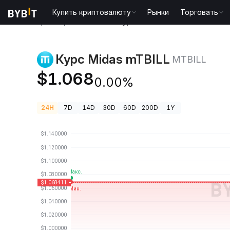
Купить криптовалюту
Рынки
Торговать
Цены криптовалют
Курс Midas mTBILL MTBILL
Курс Midas mTBILL
MTBILL
$1.068
0.00%
24H
7D
14D
30D
60D
200D
1Y