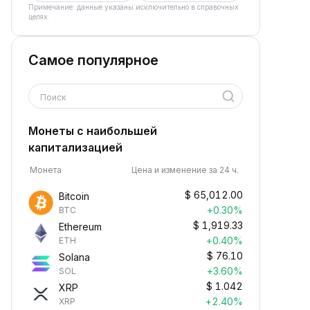
Примечание: данные указаны исключительно в справочных
целях.
Самое популярное
Поиск
Монеты с наибольшей
капитализацией
Монета
Цена и изменение за 24 ч.
$
65,012.00
Bitcoin
+0.30%
BTC
$
1,919.33
Ethereum
+0.40%
ETH
$
76.10
Solana
+3.60%
SOL
$
1.042
XRP
+2.40%
XRP