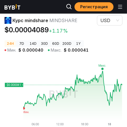
Регистрация
Цены криптовалют
Курс mindshare MINDSHARE
Курс mindshare
MINDSHARE
USD
$0.00004089
+1.17%
24H
7D
14D
30D
60D
200D
1Y
Мин.
$
0.000040
Макс.
$
0.000041