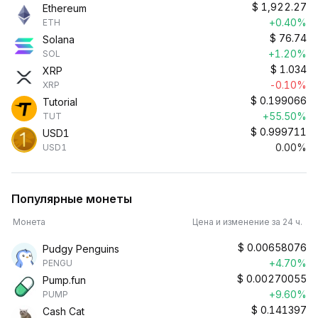
$
1,922.27
Ethereum
+0.40%
ETH
$
76.74
Solana
+1.20%
SOL
$
1.034
XRP
-0.10%
XRP
$
0.199066
Tutorial
+55.50%
TUT
$
0.999711
USD1
0.00%
USD1
Популярные монеты
Монета
Цена и изменение за 24 ч.
$
0.00658076
Pudgy Penguins
+4.70%
PENGU
$
0.00270055
Pump.fun
+9.60%
PUMP
$
0.141397
Cash Cat