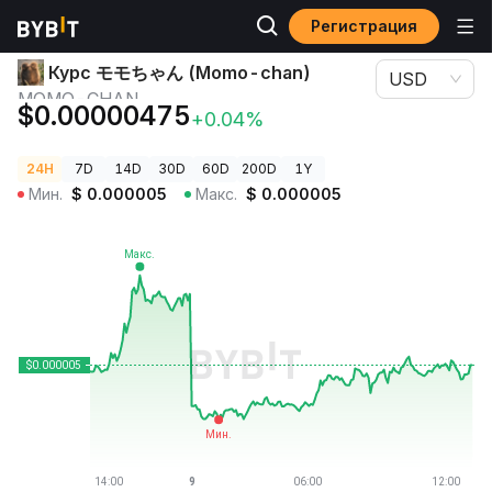
Регистрация
Цены криптовалют
Курс モモちゃん (Momo-chan) MOMO-CHAN
Курс モモちゃん (Momo-chan)
USD
MOMO-CHAN
$0.00000475
+0.04%
24H
7D
14D
30D
60D
200D
1Y
Мин.
$
0.000005
Макс.
$
0.000005