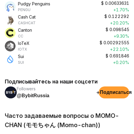
$
0.00633631
Pudgy Penguins
+1.70%
PENGU
$
0.122292
Cash Cat
+20.20%
CASHCAT
$
0.098545
Canton
+9.30%
CC
$
0.00292555
IoTeX
+22.10%
IOTX
$
0.691846
Sui
+0.20%
SUI
Подписывайтесь на наши соцсети
Followers
+
Подписаться
@BybitRussia
Часто задаваемые вопросы о MOMO-
CHAN (モモちゃん (Momo-chan))