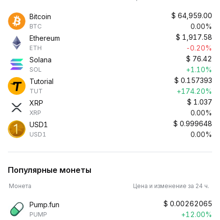
$
64,959.00
Bitcoin
0.00%
BTC
$
1,917.58
Ethereum
-0.20%
ETH
$
76.42
Solana
+1.10%
SOL
$
0.157393
Tutorial
+174.20%
TUT
$
1.037
XRP
0.00%
XRP
$
0.999648
USD1
0.00%
USD1
Популярные монеты
Монета
Цена и изменение за 24 ч.
$
0.00262065
Pump.fun
+12.00%
PUMP