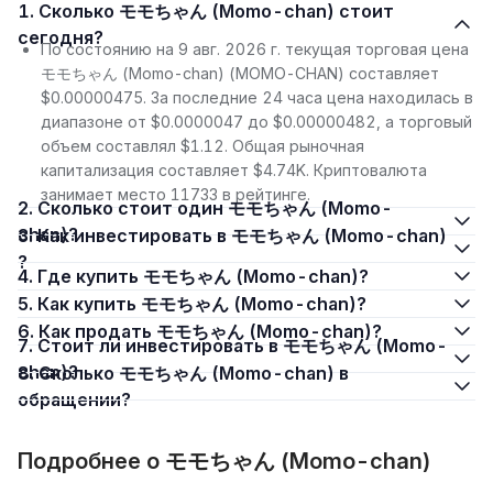
1. Сколько モモちゃん (Momo-chan) стоит
сегодня?
По состоянию на 9 авг. 2026 г. текущая торговая цена
モモちゃん (Momo-chan) (MOMO-CHAN) составляет
$0.00000475. За последние 24 часа цена находилась в
диапазоне от $0.0000047 до $0.00000482, а торговый
объем составлял $1.12. Общая рыночная
капитализация составляет $4.74K. Криптовалюта
занимает место 11733 в рейтинге.
2. Сколько стоит один モモちゃん (Momo-
chan)?
3. Как инвестировать в モモちゃん (Momo-chan)
?
4. Где купить モモちゃん (Momo-chan)?
5. Как купить モモちゃん (Momo-chan)?
6. Как продать モモちゃん (Momo-chan)?
7. Стоит ли инвестировать в モモちゃん (Momo-
chan)?
8. Сколько モモちゃん (Momo-chan) в
обращении?
Подробнее о モモちゃん (Momo-chan)