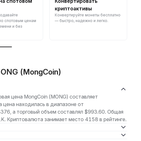
на спотовом
Конвертировать
криптоактивы
родавайте
Конвертируйте монеты бесплатно
З
по спотовым ценам
— быстро, надежно и легко.
—
емени и без
н
MONG (MongCoin)
рговая цена MongCoin (MONG) составляет
 цена находилась в диапазоне от
6, а торговый объем составлял $993.60. Общая
K. Криптовалюта занимает место 4158 в рейтинге.