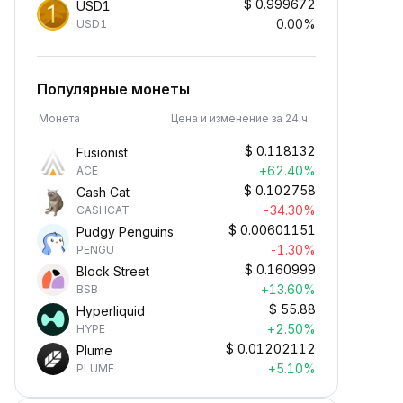
$
0.999672
USD1
0.00%
USD1
Популярные монеты
Монета
Цена и изменение за 24 ч.
$
0.118132
Fusionist
+62.40%
ACE
$
0.102758
Cash Cat
-34.30%
CASHCAT
$
0.00601151
Pudgy Penguins
-1.30%
PENGU
$
0.160999
Block Street
+13.60%
BSB
$
55.88
Hyperliquid
+2.50%
HYPE
$
0.01202112
Plume
+5.10%
PLUME