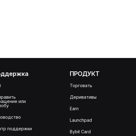
оддержка
ПРОДУКТ
Q
Торговать
править
Деривативы
ращение или
лобу
Earn
ководство
Launchpad
нтр поддержки
Bybit Card