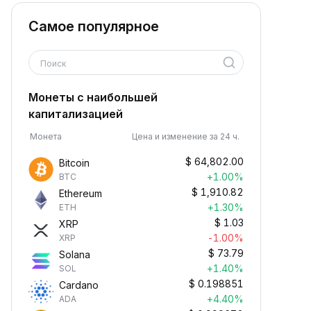
Самое популярное
Поиск
Монеты с наибольшей
капитализацией
Монета
Цена и изменение за 24 ч.
$
64,802.00
Bitcoin
+1.00%
BTC
$
1,910.82
Ethereum
+1.30%
ETH
$
1.03
XRP
-1.00%
XRP
$
73.79
Solana
+1.40%
SOL
$
0.198851
Cardano
+4.40%
ADA