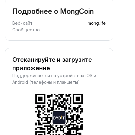
Зарабатывать пассивный
доход в криптовалюте
Подробнее о MongCoin
арабатывайте награды пассивно
 просто внесите средства и
Веб-сайт
mong.life
аблюдайте за их ростом.
Сообщество
Отсканируйте и загрузите
приложение
Поддерживается на устройствах iOS и
Android (телефоны и планшеты)