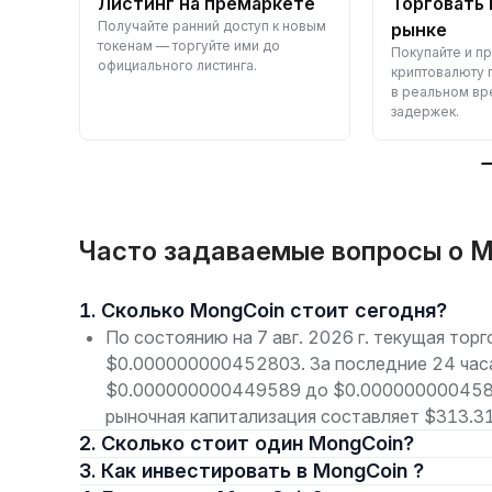
вный
Листинг на премаркете
Торговать 
Получайте ранний доступ к новым
те
рынке
токенам — торгуйте ими до
сивно
Покупайте и п
официального листинга.
и
криптовалюту 
в реальном вр
задержек.
Часто задаваемые вопросы о 
1. Сколько MongCoin стоит сегодня?
По состоянию на 7 авг. 2026 г. текущая то
$0.000000000452803. За последние 24 часа
$0.000000000449589 до $0.00000000045837
рыночная капитализация составляет $313.31
2. Сколько стоит один MongCoin?
3. Как инвестировать в MongCoin ?