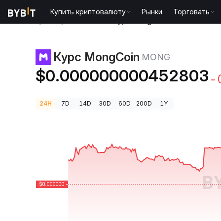
Купить криптовалюту
Рынки
Торговать
Цены криптовалют
Курс MongCoin MONG
Курс MongCoin
MONG
$0.000000000452803
-
24H
7D
14D
30D
60D
200D
1Y