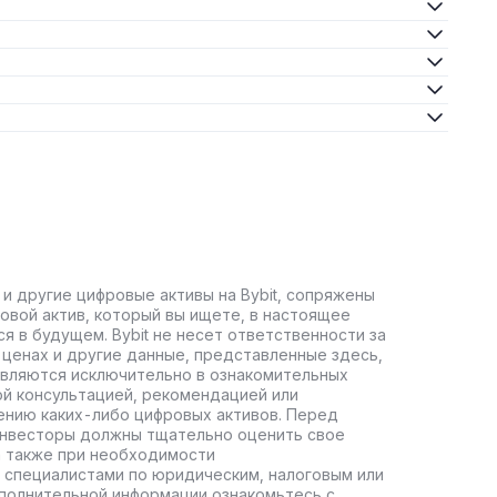
 и другие цифровые активы на Bybit, сопряжены
овой актив, который вы ищете, в настоящее
ся в будущем. Bybit не несет ответственности за
ценах и другие данные, представленные здесь,
авляются исключительно в ознакомительных
ой консультацией, рекомендацией или
ению каких-либо цифровых активов. Перед
инвесторы должны тщательно оценить свое
а также при необходимости
 специалистами по юридическим, налоговым или
полнительной информации ознакомьтесь с