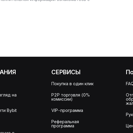
АНИЯ
СЕРВИСЫ
П
Покупка в один клик
FA
згляд на
P2P торговля (0%
От
комиссии)
об
жа
ти Bybit
VIP-программа
Ру
Реферальная
программа
Це
ение о