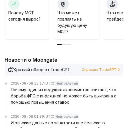
сопротивление при откате до 10% и сильная зона
сопротивления при пробое вверх на 20%)
.
Почему MGT
Что может
Что говор
Входить в позицию стоит только после
сегодня вырос?
повлиять на
трейдеры
подтверждения устойчивости рынка и
будущую цену
эффективного пробоя для контроля рисков и
MGT?
повышения вероятности дохода
.
Новости о Moongate
Краткий обзор от TradeGPT
Спросить TradeGPT
2026-08-08 13:17
(UTC)
Нейтральный
Почему один из ведущих экономистов считает, что
борьба ФРС с инфляцией не может быть выиграна с
помощью повышения ставок
2026-08-08 01:39
(UTC)
Нейтральный
Июльские данные по занятости вне сельского