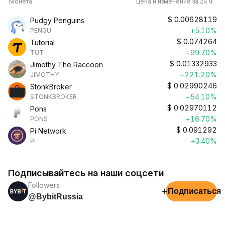
Монета
Цена и изменение за 24 ч.
$
0.00628119
Pudgy Penguins
+5.10%
PENGU
$
0.074264
Tutorial
+99.70%
TUT
$
0.01332933
Jimothy The Raccoon
+221.20%
JIMOTHY
$
0.02990246
StonkBroker
+54.10%
STONKBROKER
$
0.02970112
Pons
+16.70%
PONS
$
0.091292
Pi Network
+3.40%
PI
Подписывайтесь на наши соцсети
Followers
+
Подписаться
@BybitRussia