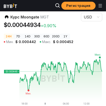
Регистрация
Цены криптовалют
Курс Moongate MGT
Курс Moongate
MGT
USD
$0.00044934
+0.90%
24H
7D
14D
30D
60D
200D
1Y
Мин.
$
0.000442
Макс.
$
0.000452