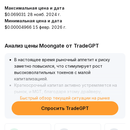
Максимальная цена и дата
$0.069031 28 нояб. 2024 г.
Минимальная цена и дата
$0.00004966 15 февр. 2026 г.
Анализ цены Moongate от TradeGPT
В настоящее время рыночный аппетит к риску
заметно повысился, что стимулирует рост
высоковолатильных токенов с малой
капитализацией
.
Краткосрочный капитал активно устремляется на
рынок, и MGT, благодаря этому драйверу,
получает возможность для фазового повышения
Быстрый обзор текущей ситуации на рынке
.
С технической точки зрения явные сигналы
Спросить TradeGPT
отсутствуют, поэтому инвесторам рекомендуется
сосредоточиться на первом важном диапазоне
поддержки и локальном сопротивлении
(ориентировочные уровни: краткосрочное