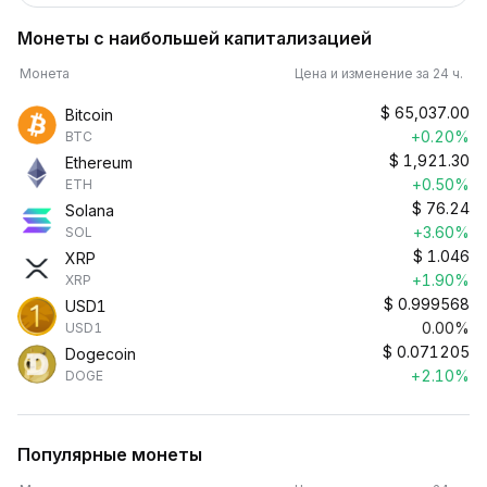
Монеты с наибольшей капитализацией
Монета
Цена и изменение за 24 ч.
$
65,037.00
Bitcoin
+0.20%
BTC
$
1,921.30
Ethereum
+0.50%
ETH
$
76.24
Solana
+3.60%
SOL
$
1.046
XRP
+1.90%
XRP
$
0.999568
USD1
0.00%
USD1
$
0.071205
Dogecoin
+2.10%
DOGE
Популярные монеты