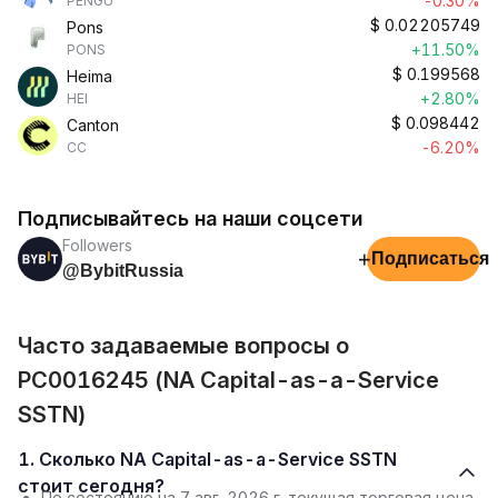
-0.30%
PENGU
$
0.02205749
Pons
+11.50%
PONS
$
0.199568
Heima
+2.80%
HEI
$
0.098442
Canton
-6.20%
CC
Подписывайтесь на наши соцсети
Followers
+
Подписаться
@BybitRussia
Часто задаваемые вопросы о
PC0016245 (NA Capital-as-a-Service
SSTN)
1. Сколько NA Capital-as-a-Service SSTN
стоит сегодня?
По состоянию на 7 авг. 2026 г. текущая торговая цена