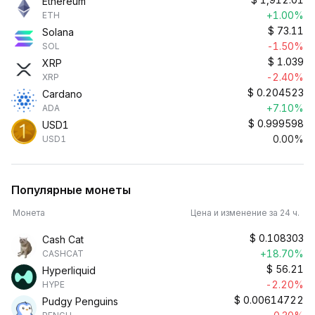
Ethereum
+1.00%
ETH
$
73.11
Solana
-1.50%
SOL
$
1.039
XRP
-2.40%
XRP
$
0.204523
Cardano
+7.10%
ADA
$
0.999598
USD1
0.00%
USD1
Популярные монеты
Монета
Цена и изменение за 24 ч.
$
0.108303
Cash Cat
+18.70%
CASHCAT
$
56.21
Hyperliquid
-2.20%
HYPE
$
0.00614722
Pudgy Penguins