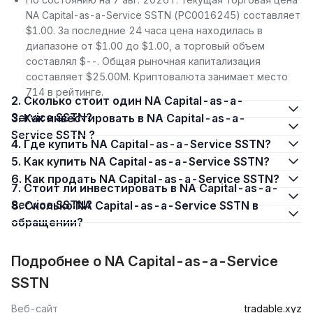
NA Capital-as-a-Service SSTN (PC0016245) составляет
$1.00. За последние 24 часа цена находилась в
диапазоне от $1.00 до $1.00, а торговый объем
составлял $--. Общая рыночная капитализация
составляет $25.00M. Криптовалюта занимает место
714 в рейтинге.
2. Сколько стоит один NA Capital-as-a-
Service SSTN?
3. Как инвестировать в NA Capital-as-a-
Service SSTN ?
4. Где купить NA Capital-as-a-Service SSTN?
5. Как купить NA Capital-as-a-Service SSTN?
6. Как продать NA Capital-as-a-Service SSTN?
7. Стоит ли инвестировать в NA Capital-as-a-
Service SSTN?
8. Сколько NA Capital-as-a-Service SSTN в
обращении?
Подробнее о NA Capital-as-a-Service
SSTN
Веб-сайт
tradable.xyz