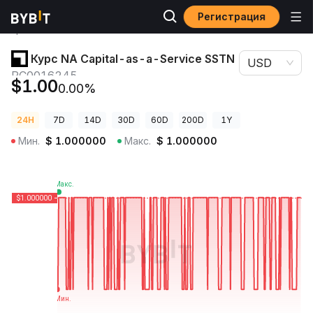
Регистрация
Цены
Курс NA Capital-as-a-Service SSTN
криптовалют
PC0016245
Курс NA Capital-as-a-Service SSTN
USD
PC0016245
$1.00
0.00%
24H
7D
14D
30D
60D
200D
1Y
Мин.
$
1.000000
Макс.
$
1.000000