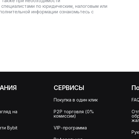
а также при необходимости
 специалистами по юридическим, налоговым или
полнительной информации ознакомьтесь с
АНИЯ
СЕРВИСЫ
П
Покупка в один клик
FA
згляд на
P2P торговля (0%
От
комиссии)
об
жа
ти Bybit
VIP-программа
Ру