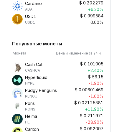
$
0.202279
Cardano
+6.30%
ADA
$
0.999584
USD1
0.00%
USD1
Популярные монеты
Монета
Цена и изменение за 24 ч.
$
0.101005
Cash Cat
+2.40%
CASHCAT
$
56.15
Hyperliquid
-1.90%
HYPE
$
0.00601469
Pudgy Penguins
-1.60%
PENGU
$
0.02125881
Pons
+11.90%
PONS
$
0.211971
Heima
-28.90%
HEI
$
0.092097
Canton