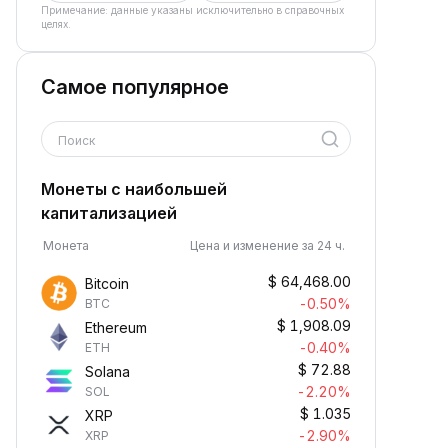
Примечание: данные указаны исключительно в справочных
целях.
Самое популярное
Поиск
Монеты с наибольшей
капитализацией
Монета
Цена и изменение за 24 ч.
$
64,468.00
Bitcoin
-0.50%
BTC
$
1,908.09
Ethereum
-0.40%
ETH
$
72.88
Solana
-2.20%
SOL
$
1.035
XRP
-2.90%
XRP