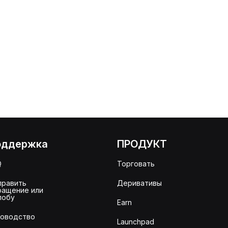
оддержка
ПРОДУКТ
Q
Торговать
править
Деривативы
ращение или
лобу
Earn
ководство
Launchpad