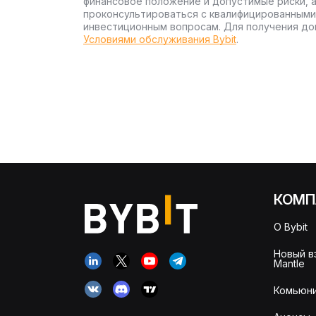
финансовое положение и допустимые риски, 
проконсультироваться с квалифицированными
инвестиционным вопросам. Для получения до
Условиями обслуживания Bybit
.
КОМП
О Bybit
Новый в
Mantle
Комьюни