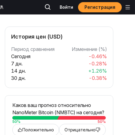
Регистрация
Войти
История цен (USD)
Период сравнения
Изменение (%)
Сегодня
-0.46%
7 дн.
-0.28%
14 дн.
+1.26%
30 дн.
-0.38%
Каков ваш прогноз относительно
NanoMeter Bitcoin (NMBTC) на сегодня?
50
%
50
%
Положительно
Отрицательно