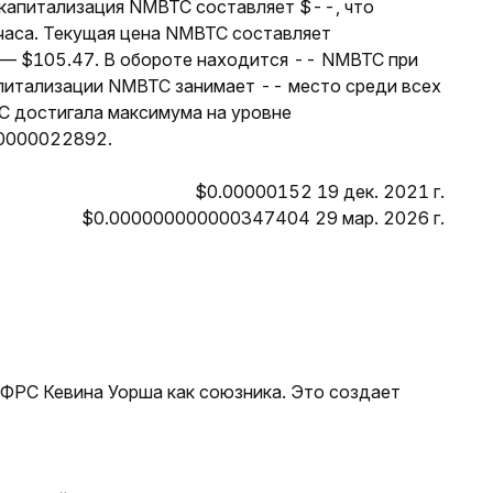
я капитализация NMBTC составляет $--, что
 часа. Текущая цена NMBTC составляет
 — $105.47. В обороте находится -- NMBTC при
питализации NMBTC занимает -- место среди всех
C достигала максимума на уровне
00000022892.
$0.00000152 19 дек. 2021 г.
$0.000000000000347404 29 мар. 2026 г.
 ФРС Кевина Уорша как союзника. Это создает