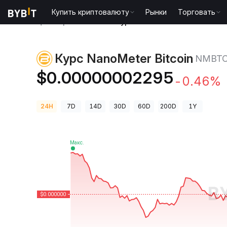
Купить криптовалюту
Рынки
Торговать
Цены криптовалют
Курс NanoMeter Bitcoin NMBT
Курс NanoMeter Bitcoin
NMBT
$0.00000002295
-0.46%
24H
7D
14D
30D
60D
200D
1Y