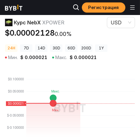
Регистрация
Цены криптовалют
Курс NebX XPOWER
Курс NebX
XPOWER
USD
$0.00002128
0.00%
24H
7D
14D
30D
60D
200D
1Y
Мин.
$
0.000021
Макс.
$
0.000021