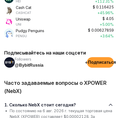
+112.31%
HEI
$
0.116425
Cash Cat
+45.96%
CASHCAT
$
4.05
Uniswap
+5.00%
UNI
$
0.00627859
Pudgy Penguins
+3.64%
PENGU
Подписывайтесь на наши соцсети
Followers
+
Подписаться
@BybitRussia
Часто задаваемые вопросы о XPOWER
(NebX)
1. Сколько NebX стоит сегодня?
По состоянию на 6 авг. 2026 г. текущая торговая цена
NebX (XPOWER) составляет $0.00002128. За