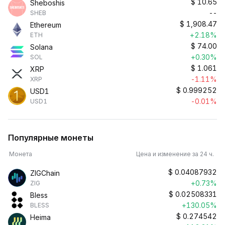
$
10.65
Sheboshis
--
SHEB
$
1,908.47
Ethereum
+2.18%
ETH
$
74.00
Solana
+0.30%
SOL
$
1.061
XRP
-1.11%
XRP
$
0.999252
USD1
-0.01%
USD1
Популярные монеты
Монета
Цена и изменение за 24 ч.
$
0.04087932
ZIGChain
+0.73%
ZIG
$
0.02508331
Bless
+130.05%
BLESS
$
0.274542
Heima