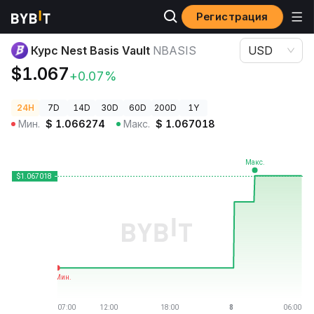
Регистрация
Цены криптовалют
Курс Nest Basis Vault NBASIS
Курс Nest Basis Vault
NBASIS
USD
$1.067
+0.07%
24H
7D
14D
30D
60D
200D
1Y
Мин.
$
1.066274
Макс.
$
1.067018