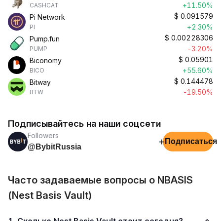
+11.50%
CASHCAT
$
0.091579
Pi Network
+2.30%
PI
$
0.00228306
Pump.fun
-3.20%
PUMP
$
0.05901
Biconomy
+55.60%
BICO
$
0.144478
Bitway
-19.50%
BTW
Подписывайтесь на наши соцсети
Followers
+
Подписаться
@BybitRussia
Часто задаваемые вопросы о NBASIS
(Nest Basis Vault)