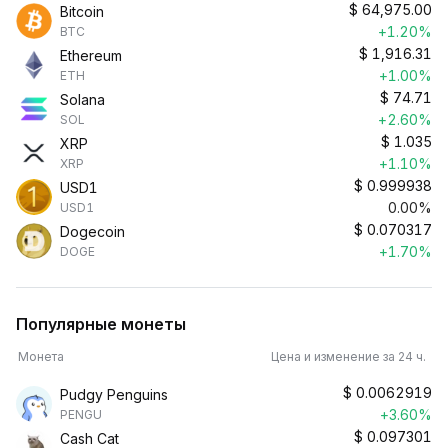
$
64,975.00
Bitcoin
+1.20%
BTC
$
1,916.31
Ethereum
+1.00%
ETH
$
74.71
Solana
+2.60%
SOL
$
1.035
XRP
+1.10%
XRP
$
0.999938
USD1
0.00%
USD1
$
0.070317
Dogecoin
+1.70%
DOGE
Популярные монеты
Монета
Цена и изменение за 24 ч.
$
0.0062919
Pudgy Penguins
+3.60%
PENGU
$
0.097301
Cash Cat