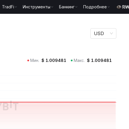
TradFi
Инструменты
Банкинг
Подробнее
USD
Мин.
$
1.009481
Макс.
$
1.009481