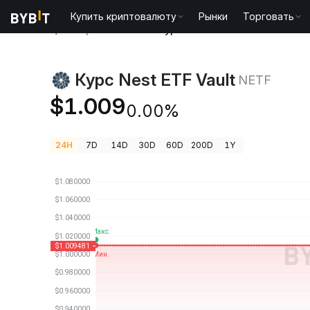
Купить криптовалюту
Рынки
Торговать
Цены криптовалют
Курс Nest ETF Vault NETF
Курс Nest ETF Vault
NETF
$1.009
0.00%
24H
7D
14D
30D
60D
200D
1Y