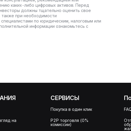
ению каких-либо цифровых активов. Перед
инвесторы должны тщательно оценить свое
а также при необходимости
 специалистами по юридическим, налоговым или
полнительной информации ознакомьтесь с
АНИЯ
СЕРВИСЫ
П
Покупка в один клик
FA
згляд на
P2P торговля (0%
От
комиссии)
об
жа