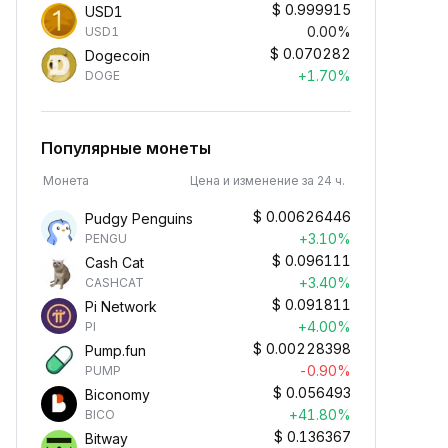
$
0.999915
USD1
0.00%
USD1
$
0.070282
Dogecoin
+1.70%
DOGE
Популярные монеты
Монета
Цена и изменение за 24 ч.
$
0.00626446
Pudgy Penguins
+3.10%
PENGU
$
0.096111
Cash Cat
+3.40%
CASHCAT
$
0.091811
Pi Network
+4.00%
PI
$
0.00228398
Pump.fun
-0.90%
PUMP
$
0.056493
Biconomy
+41.80%
BICO
$
0.136367
Bitway