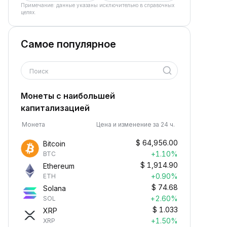
Примечание: данные указаны исключительно в справочных
целях.
Самое популярное
Поиск
Монеты с наибольшей
капитализацией
Монета
Цена и изменение за 24 ч.
$
64,956.00
Bitcoin
+1.10%
BTC
$
1,914.90
Ethereum
+0.90%
ETH
$
74.68
Solana
+2.60%
SOL
$
1.033
XRP
+1.50%
XRP