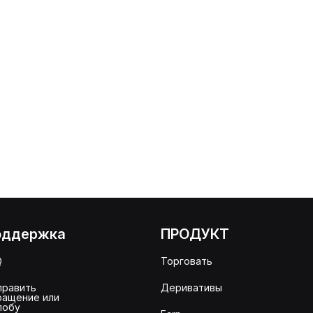
оддержка
ПРОДУКТ
Q
Торговать
править
Деривативы
ращение или
лобу