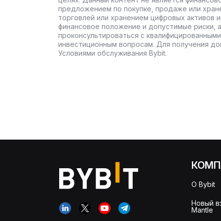
предложением по покупке, продаже или хран
торговлей или хранением цифровых активов 
финансовое положение и допустимые риски, 
проконсультироваться с квалифицированными
инвестиционным вопросам. Для получения до
Условиями обслуживания Bybit.
КОМП
О Bybit
Новый в
Mantle