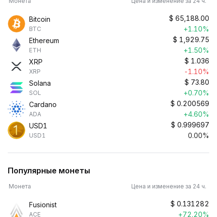
Монета
Цена и изменение за 24 ч.
$
65,188.00
Bitcoin
+1.10%
BTC
$
1,929.75
Ethereum
+1.50%
ETH
$
1.036
XRP
-1.10%
XRP
$
73.80
Solana
+0.70%
SOL
$
0.200569
Cardano
+4.60%
ADA
$
0.999697
USD1
0.00%
USD1
Популярные монеты
Монета
Цена и изменение за 24 ч.
$
0.131282
Fusionist
+72.20%
ACE