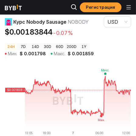
Регистрация
Цены криптовалют
Курс Nobody Sausage NOBODY
Курс Nobody Sausage
NOBODY
USD
$0.00183844
-0.07%
24H
7D
14D
30D
60D
200D
1Y
Мин.
$
0.001798
Макс.
$
0.001859