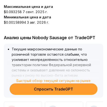
Максимальная цена и дата
$0.093258 7 сент. 2025 г.
Минимальная цена и дата
$0.00158994 3 авг. 2026 г.
Анализ цены Nobody Sausage от TradeGPT
Текущие макроэкономические данные по
розничной торговле остаются слабыми, что
усиливает неопределённость относительно
траектории политики Федеральной резервной
системы и оказывает давление на склонность
рынка к риску по высоко-бета активам
.
NOBODY испытывает краткосрочное
Быстрый обзор текущей ситуации на рынке
понижательное давление и находится на
Спросить TradeGPT
технически важном уровне поддержки, где
отмечается явное расхождение между быками и
медведями
.
Рекомендуется следить за предстоящими данными