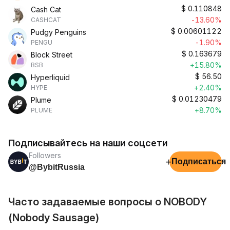
$
0.110848
Cash Cat
-13.60%
CASHCAT
$
0.00601122
Pudgy Penguins
-1.90%
PENGU
$
0.163679
Block Street
+15.80%
BSB
$
56.50
Hyperliquid
+2.40%
HYPE
$
0.01230479
Plume
+8.70%
PLUME
Подписывайтесь на наши соцсети
Followers
+
Подписаться
@BybitRussia
Часто задаваемые вопросы о NOBODY
(Nobody Sausage)