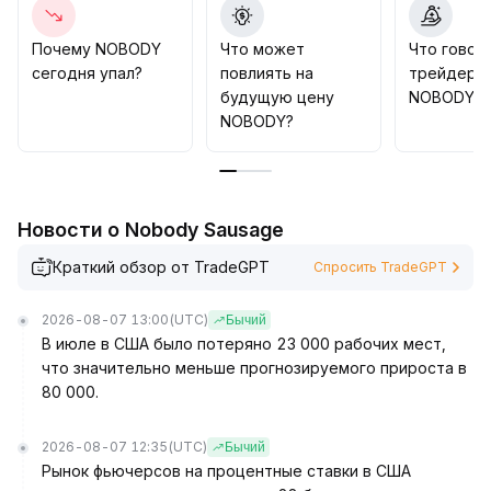
по розничной торговле и инфляции для оценки
дальнейших шагов регулятора и их возможного
Почему NOBODY
Что может
Что говор
воздействия на рынок; при этом допускается
сегодня упал?
повлиять на
трейдеры
стратегическое размещение в пределах диапазона
будущую цену
NOBODY?
или ожидание чёткого технического сигнала о
NOBODY?
пробое для фиксации потенциальной рыночной
динамики
.
Новости о Nobody Sausage
Краткий обзор от TradeGPT
Спросить TradeGPT
2026-08-07 13:00
(UTC)
Бычий
В июле в США было потеряно 23 000 рабочих мест,
что значительно меньше прогнозируемого прироста в
80 000.
2026-08-07 12:35
(UTC)
Бычий
Рынок фьючерсов на процентные ставки в США