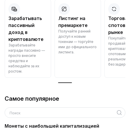
Зарабатывать
Листинг на
Торговат
пассивный
премаркете
спотово
Получайте ранний
доход в
рынке
доступ к новым
Покупайте и
криптовалюте
токенам — торгуйте
продавайте
Зарабатывайте
ими до официального
криптовалю
награды пассивно —
листинга.
спотовым ц
просто внесите
реальном в
средства и
без задерже
наблюдайте за их
ростом.
Самое популярное
Поиск
Монеты с наибольшей капитализацией