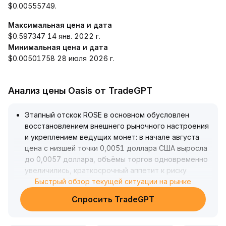
$0.00555749.
Максимальная цена и дата
$0.597347 14 янв. 2022 г.
Минимальная цена и дата
$0.00501758 28 июля 2026 г.
Анализ цены Oasis от TradeGPT
Этапный отскок ROSE в основном обусловлен
восстановлением внешнего рыночного настроения
и укреплением ведущих монет: в начале августа
цена с низшей точки 0,0051 доллара США выросла
до 0,0057 доллара, объёмы торгов одновременно
увеличились, краткосрочный аппетит к риску
восстановился, однако потенциал роста
Быстрый обзор текущей ситуации на рынке
сдерживается макроэкономической
Спросить TradeGPT
волатильностью и ужесточением глобального
регулирования
.
Учитывая растущую неопределённость в