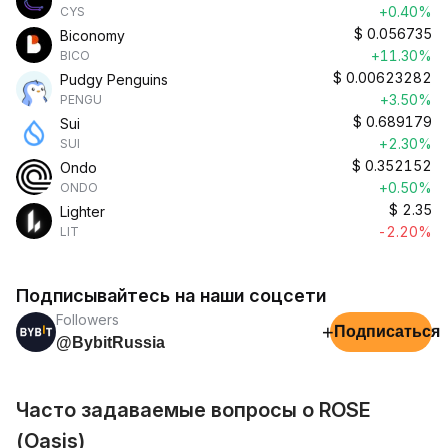
+0.40%
CYS
$
0.056735
Biconomy
+11.30%
BICO
$
0.00623282
Pudgy Penguins
+3.50%
PENGU
$
0.689179
Sui
+2.30%
SUI
$
0.352152
Ondo
+0.50%
ONDO
$
2.35
Lighter
-2.20%
LIT
Подписывайтесь на наши соцсети
Followers
+
Подписаться
@BybitRussia
Часто задаваемые вопросы о ROSE
(Oasis)