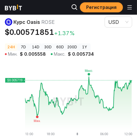
Регистрация
Цены криптовалют
Курс Oasis ROSE
Курс Oasis
ROSE
USD
$0.00571851
+1.37%
24H
7D
14D
30D
60D
200D
1Y
Мин.
$
0.005558
Макс.
$
0.005734