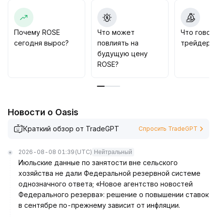
регулировании приватных платформ в Европе и
США, в среднесрочной перспективе
рекомендовано наблюдать за поддержкой на
Почему ROSE
Что может
Что говор
уровне 0,0051 доллара, после пробоя 0,0058
сегодня вырос?
повлиять на
трейдеры 
доллара быки смогут открыть новый торговый
будущую цену
диапазон
.
ROSE?
Стратегически рекомендуется контролировать
размер позиций и пристально следить за
изменениями в политике и динамикой объёмов на
рынке
.
Новости о Oasis
Краткий обзор от TradeGPT
Спросить TradeGPT
2026-08-08 01:39
(UTC)
Нейтральный
Июльские данные по занятости вне сельского
хозяйства не дали Федеральной резервной системе
однозначного ответа; «Новое агентство новостей
Федерального резерва»: решение о повышении ставок
в сентябре по-прежнему зависит от инфляции.