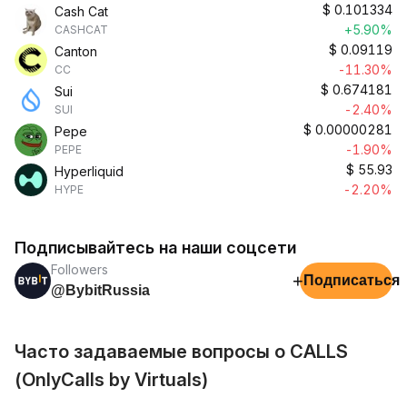
$
0.101334
Cash Cat
+5.90%
CASHCAT
$
0.09119
Canton
-11.30%
CC
$
0.674181
Sui
-2.40%
SUI
$
0.00000281
Pepe
-1.90%
PEPE
$
55.93
Hyperliquid
-2.20%
HYPE
Подписывайтесь на наши соцсети
Followers
+
Подписаться
@BybitRussia
Часто задаваемые вопросы о CALLS
(OnlyCalls by Virtuals)