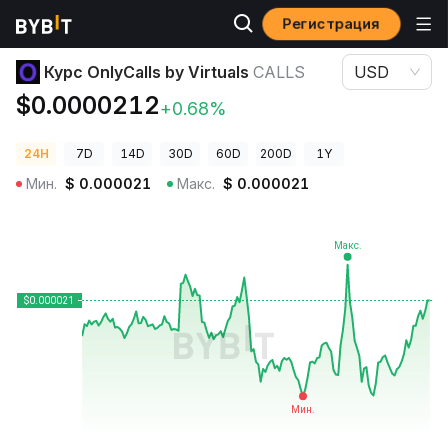
Регистрация
Цены криптовалют
Курс OnlyCalls by Virtuals CALLS
Курс OnlyCalls by Virtuals
CALLS
USD
$0.0000212
+0.68%
24H
7D
14D
30D
60D
200D
1Y
Мин.
$
0.000021
Макс.
$
0.000021