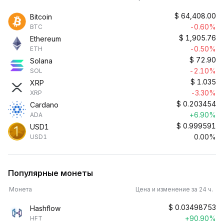
$
64,408.00
Bitcoin
-0.60%
BTC
$
1,905.76
Ethereum
-0.50%
ETH
$
72.90
Solana
-2.10%
SOL
$
1.035
XRP
-3.30%
XRP
$
0.203454
Cardano
+6.90%
ADA
$
0.999591
USD1
0.00%
USD1
Популярные монеты
Монета
Цена и изменение за 24 ч.
$
0.03498753
Hashflow
+90.90%
HFT