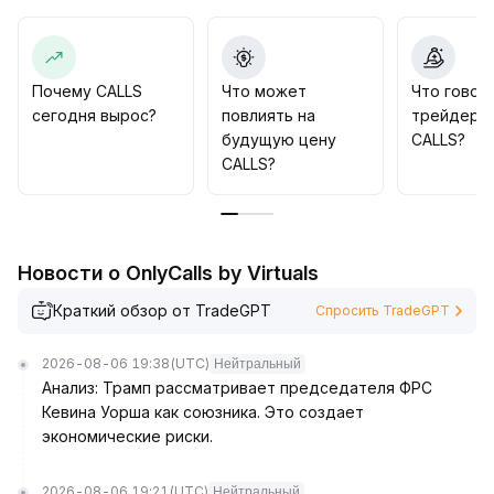
технологический сектор могут вызвать фазовые
колебания и аномалии объёмов торгов, что
требует осторожности в отношении возможных
резких коррекций
.
Почему CALLS
Что может
Что говор
Рекомендуется поэтапно создавать позиции в
сегодня вырос?
повлиять на
трейдеры
CALLS на максимумах, строго соблюдать стоп-
будущую цену
CALLS?
лоссы и рационально контролировать объём
CALLS?
позиций, постоянно отслеживать
подразумеваемую волатильность и объёмы
торгов, и наращивать инвестиции после
прояснения процентных ожиданий
.
Новости о OnlyCalls by Virtuals
Краткий обзор от TradeGPT
Спросить TradeGPT
2026-08-06 19:38
(UTC)
Нейтральный
Анализ: Трамп рассматривает председателя ФРС
Кевина Уорша как союзника. Это создает
экономические риски.
2026-08-06 19:21
(UTC)
Нейтральный