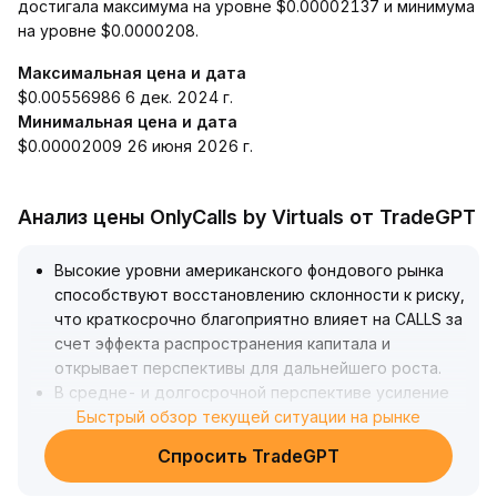
достигала максимума на уровне $0.00002137 и минимума
на уровне $0.0000208.
Максимальная цена и дата
$0.00556986 6 дек. 2024 г.
Минимальная цена и дата
$0.00002009 26 июня 2026 г.
Анализ цены OnlyCalls by Virtuals от TradeGPT
Высокие уровни американского фондового рынка
способствуют восстановлению склонности к риску,
что краткосрочно благоприятно влияет на CALLS за
счет эффекта распространения капитала и
открывает перспективы для дальнейшего роста
.
В средне- и долгосрочной перспективе усиление
ожиданий снижения ставки ФРС улучшит условия
Быстрый обзор текущей ситуации на рынке
для высоколевериджированных позиций,
Спросить TradeGPT
поддерживая внутреннюю стоимость CALLS
.
Однако ускорение ротации секторов и давление на