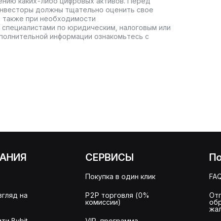
ению каких-либо цифровых активов. Перед
инвесторы должны тщательно оценить свое
а также при необходимости
 специалистами по юридическим, налоговым или
полнительной информации ознакомьтесь с
АНИЯ
СЕРВИСЫ
П
Покупка в один клик
FA
згляд на
P2P торговля (0%
От
комиссии)
об
жа
ти Bybit
VIP-программа