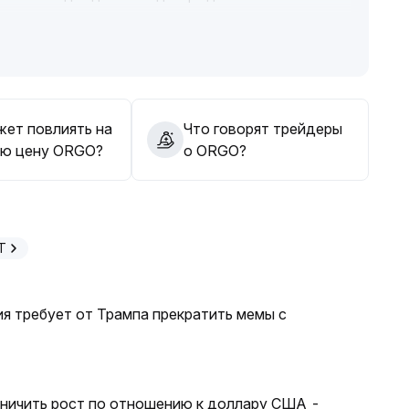
ного отскока
.
жет повлиять на
Что говорят трейдеры
ю цену ORGO?
о ORGO?
T
я требует от Трампа прекратить мемы с
аничить рост по отношению к доллару США -