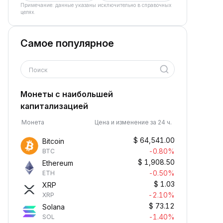
Примечание: данные указаны исключительно в справочных
целях.
Самое популярное
Поиск
Монеты с наибольшей
капитализацией
Монета
Цена и изменение за 24 ч.
$
64,541.00
Bitcoin
-0.80%
BTC
$
1,908.50
Ethereum
-0.50%
ETH
$
1.03
XRP
-2.10%
XRP
$
73.12
Solana
-1.40%
SOL