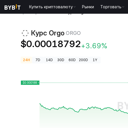
Купить криптовалюту
Рынки
Торговать
Цены криптовалют
Курс Orgo ORGO
Курс Orgo
ORGO
$0.00018792
+3.69%
24H
7D
14D
30D
60D
200D
1Y