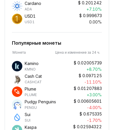
$
0.201242
Cardano
+7.10%
ADA
$
0.999673
USD1
0.00%
USD1
Популярные монеты
Монета
Цена и изменение за 24 ч.
$
0.02005739
Kamino
+8.70%
KMNO
$
0.097125
Cash Cat
-11.10%
CASHCAT
$
0.01207883
Plume
+3.00%
PLUME
$
0.00605601
Pudgy Penguins
-4.00%
PENGU
$
0.675335
Sui
-1.70%
SUI
$
0.02594322
Kaspa