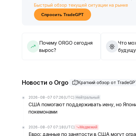
Быстрый обзор текущей ситуации на рынке
направления цены, чтобы избежать риска лож
Спросить TradeGPT
Почему ORGO сегодня
Что мо
вырос?
будущу
Новости о Orgo
Краткий обзор от TradeGP
2026-08-07 07:26
(UTC)
Нейтральный
США помогают поддерживать иену, но Япони
покемонами
2026-08-07 07:18
(UTC)
Медвежий
Евро: данные по занятости в США могут огр