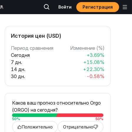
Регистрация
Войти
История цен (USD)
Период сравнения
Изменение (%)
Сегодня
+3.69%
7 дн.
+15.08%
14 дн.
+22.30%
30 дн.
-0.58%
Каков ваш прогноз относительно Orgo
(ORGO) на сегодня?
50
%
50
%
Положительно
Отрицательно