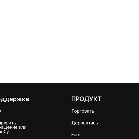
оддержка
ПРОДУКТ
Q
Торговать
править
Деривативы
ращение или
лобу
Earn