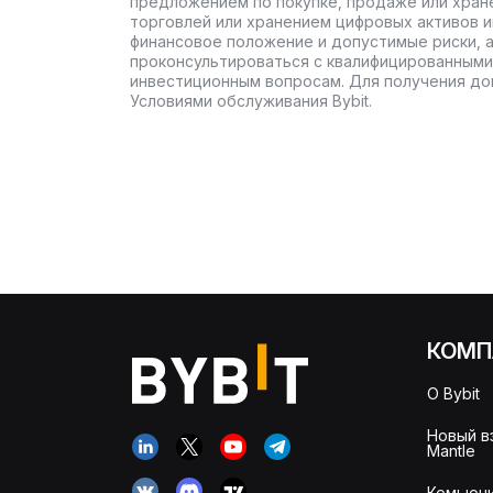
предложением по покупке, продаже или хран
торговлей или хранением цифровых активов 
финансовое положение и допустимые риски, 
проконсультироваться с квалифицированными
инвестиционным вопросам. Для получения до
Условиями обслуживания Bybit.
КОМП
О Bybit
Новый в
Mantle
Комьюни