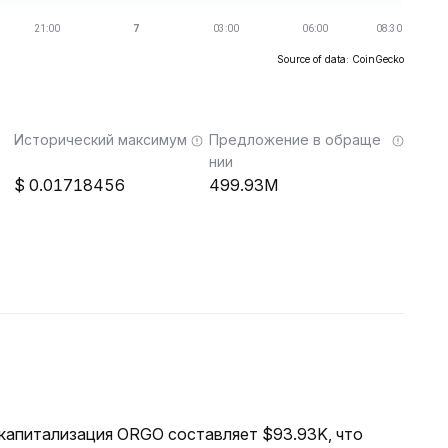
Source of data: CoinGecko
Исторический максимум
Предложение в обраще
нии
0.01718456
499.93M
я капитализация ORGO составляет $93.93K, что