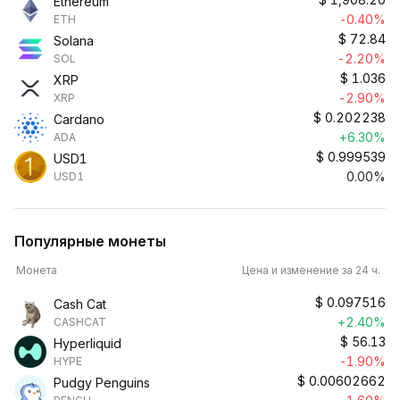
Ethereum
-0.40%
ETH
$
72.84
Solana
-2.20%
SOL
$
1.036
XRP
-2.90%
XRP
$
0.202238
Cardano
+6.30%
ADA
$
0.999539
USD1
0.00%
USD1
Популярные монеты
Монета
Цена и изменение за 24 ч.
$
0.097516
Cash Cat
+2.40%
CASHCAT
$
56.13
Hyperliquid
-1.90%
HYPE
$
0.00602662
Pudgy Penguins