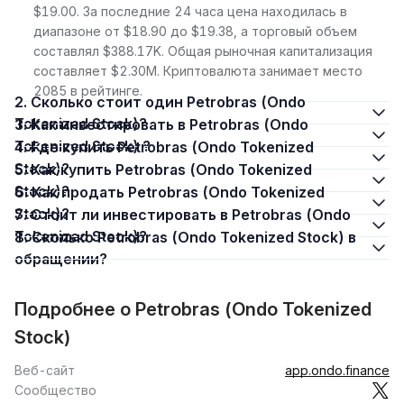
$19.00. За последние 24 часа цена находилась в
диапазоне от $18.90 до $19.38, а торговый объем
составлял $388.17K. Общая рыночная капитализация
составляет $2.30M. Криптовалюта занимает место
2085 в рейтинге.
2. Сколько стоит один Petrobras (Ondo
Tokenized Stock)?
3. Как инвестировать в Petrobras (Ondo
Tokenized Stock) ?
4. Где купить Petrobras (Ondo Tokenized
Stock)?
5. Как купить Petrobras (Ondo Tokenized
Stock)?
6. Как продать Petrobras (Ondo Tokenized
Stock)?
7. Стоит ли инвестировать в Petrobras (Ondo
Tokenized Stock)?
8. Сколько Petrobras (Ondo Tokenized Stock) в
обращении?
Подробнее о Petrobras (Ondo Tokenized
Stock)
Веб-сайт
app.ondo.finance
Сообщество