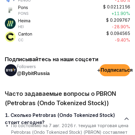
-1.60%
PENGU
$
0.0212156
Pons
+11.90%
PONS
$
0.209767
Heima
-28.90%
HEI
$
0.094565
Canton
-9.40%
CC
Подписывайтесь на наши соцсети
Followers
+
Подписаться
@BybitRussia
Часто задаваемые вопросы о PBRON
(Petrobras (Ondo Tokenized Stock))
1. Сколько Petrobras (Ondo Tokenized Stock)
стоит сегодня?
По состоянию на 7 авг. 2026 г. текущая торговая цена
Petrobras (Ondo Tokenized Stock) (PBRON) составляет