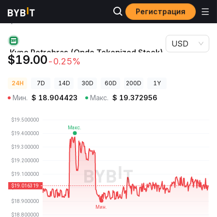
Регистрация
Цены
Курс Petrobras (Ondo Tokenized Stock)
криптовалют
PBRON
USD
Курс Petrobras (Ondo Tokenized Stock)
$19.00
-0.25%
PBRON
24H
7D
14D
30D
60D
200D
1Y
Мин.
$
18.904423
Макс.
$
19.372956