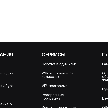
АНИЯ
СЕРВИСЫ
П
Покупка в один клик
FA
згляд на
P2P торговля (0%
От
комиссии)
об
жа
ти Bybit
VIP-программа
Ру
Реферальная
программа
Це
ение о
Институциональные
Об