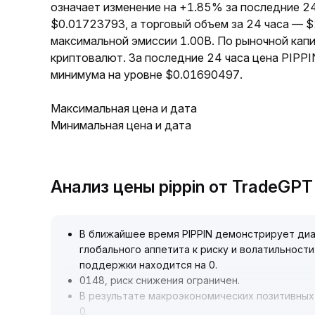
означает изменение на +1.85% за последние 24
$0.01723793, а торговый объем за 24 часа — 
максимальной эмиссии 1.00B. По рыночной кап
криптовалют. За последние 24 часа цена PIPP
минимума на уровне $0.01690497.
Максимальная цена и дата
Минимальная цена и дата
Анализ цены pippin от TradeGPT
В ближайшее время PIPPIN демонстрирует ди
глобального аппетита к риску и волатильност
поддержки находится на 0
.
0148, риск снижения ограничен
.
В результате макроэкономических позитивных
0
.