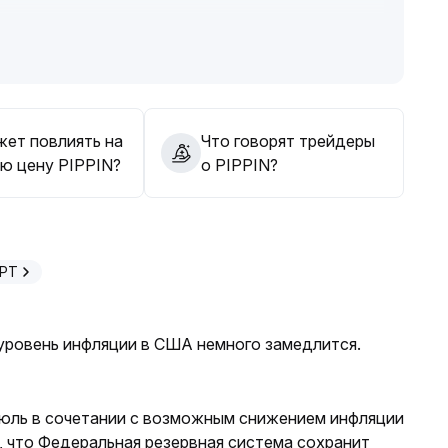
йчивости бычьей динамики недостаточно —
епятствия
.
зоне 0
.
омическими данными; сейчас предпочтительнее
внимательно следить за возможностью резкой смены
жет повлиять на
Что говорят трейдеры
ю цену PIPPIN?
о PIPPIN?
GPT
уровень инфляции в США немного замедлится.
июль в сочетании с возможным снижением инфляции
, что Федеральная резервная система сохранит