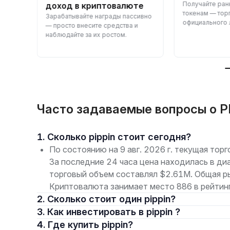
Получайте ран
доход в криптовалюте
токенам — тор
латно
Зарабатывайте награды пассивно
официального л
— просто внесите средства и
наблюдайте за их ростом.
Часто задаваемые вопросы о PI
1. Сколько pippin стоит сегодня?
По состоянию на 9 авг. 2026 г. текущая торг
За последние 24 часа цена находилась в ди
торговый объем составлял $2.61M. Общая р
Криптовалюта занимает место 886 в рейтинг
2. Сколько стоит один pippin?
3. Как инвестировать в pippin ?
4. Где купить pippin?