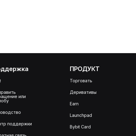
оддержка
ПРОДУКТ
Q
Торговать
править
Деривативы
ращение или
лобу
Earn
ководство
Launchpad
нтр поддержки
Bybit Card
ратная связь