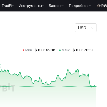
TradFi
Инструменты
Банкинг
Подробнее
USD
Мин.
$
0.016908
Макс.
$
0.017653