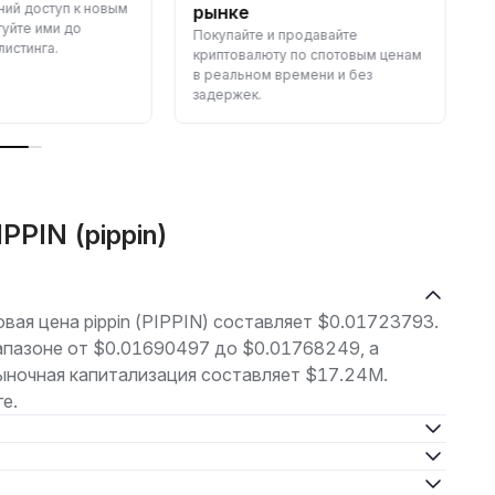
ний доступ к новым
рынке
гуйте ими до
Покупайте и продавайте
К
истинга.
криптовалюту по спотовым ценам
—
в реальном времени и без
задержек.
PPIN (pippin)
овая цена pippin (PIPPIN) составляет $0.01723793.
апазоне от $0.01690497 до $0.01768249, а
ыночная капитализация составляет $17.24M.
е.