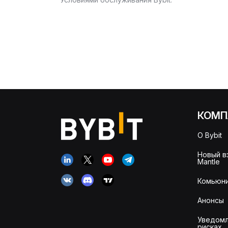
КОМП
О Bybit
Новый в
Mantle
Комьюни
Анонсы
Уведомл
рисках