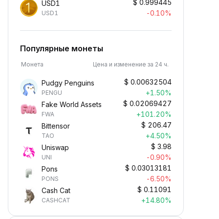
$
0.999445
USD1
-0.10%
USD1
Популярные монеты
Монета
Цена и изменение за 24 ч.
$
0.00632504
Pudgy Penguins
+1.50%
PENGU
$
0.02069427
Fake World Assets
+101.20%
FWA
$
206.47
Bittensor
+4.50%
TAO
$
3.98
Uniswap
-0.90%
UNI
$
0.03013181
Pons
-6.50%
PONS
$
0.11091
Cash Cat
+14.80%
CASHCAT