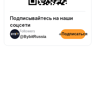
криптоактивы
доход в криптовалют
онвертируйте монеты бесплатно
Зарабатывайте награды пасси
 быстро, надежно и легко.
— просто внесите средства и
наблюдайте за их ростом.
Подписывайтесь на наши
соцсети
Followers
+
Подписаться
@BybitRussia