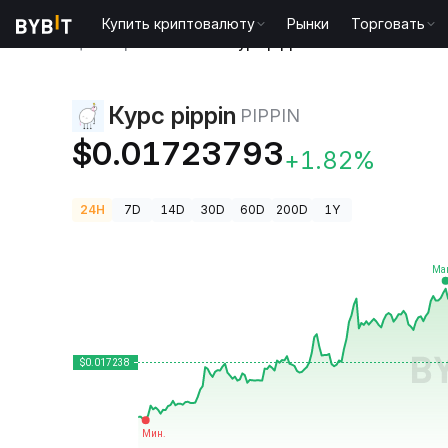
Купить криптовалюту
Рынки
Торговать
Цены криптовалют
Курс pippin PIPPIN
Курс pippin
PIPPIN
$0.01723793
+1.82%
24H
7D
14D
30D
60D
200D
1Y