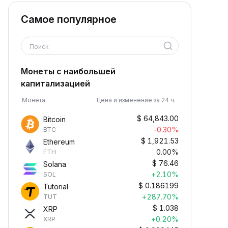
Самое популярное
Поиск
Монеты с наибольшей
капитализацией
Монета
Цена и изменение за 24 ч.
$
64,843.00
Bitcoin
-0.30%
BTC
$
1,921.53
Ethereum
0.00%
ETH
$
76.46
Solana
+2.10%
SOL
$
0.186199
Tutorial
+287.70%
TUT
$
1.038
XRP
+0.20%
XRP