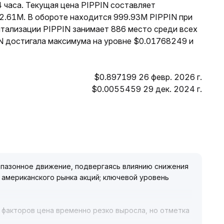
 часа. Текущая цена PIPPIN составляет
$2.61M. В обороте находится 999.93M PIPPIN при
итализации PIPPIN занимает 886 место среди всех
IN достигала максимума на уровне $0.01768249 и
$0.897199 26 февр. 2026 г.
$0.0055459 29 дек. 2024 г.
апазонное движение, подвергаясь влиянию снижения
и американского рынка акций; ключевой уровень
 факторов цена временно резко выросла, но отметка