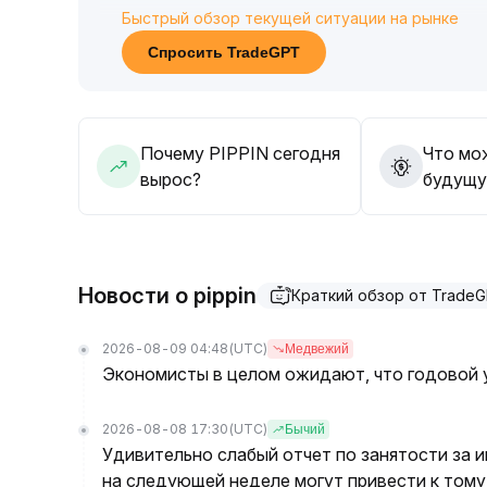
Быстрый обзор текущей ситуации на рынке
0197 оказала значительное давление, и усто
краткосрочное движение вверх встретило пр
Спросить TradeGPT
Рекомендуется следить за динамикой в диапа
0168–0
.
0174 и за последующими мировыми макроэкон
торговать на колебаниях внутри диапазона, 
Почему PIPPIN сегодня
Что мо
тенденции
.
вырос?
будущу
Новости о pippin
Краткий обзор от Trade
2026-08-09 04:48
(UTC)
Медвежий
Экономисты в целом ожидают, что годовой 
2026-08-08 17:30
(UTC)
Бычий
Удивительно слабый отчет по занятости за 
на следующей неделе могут привести к тому