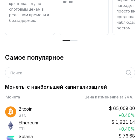
легко.
криптовалюту по
награды па
спотовым ценам в
просто внес
реальном времени и
средства и
без задержек.
наблюдайте 
ростом.
Самое популярное
Поиск
Монеты с наибольшей капитализацией
Монета
Цена и изменение за 24 ч.
$
65,008.00
Bitcoin
+0.40%
BTC
$
1,921.14
Ethereum
+0.40%
ETH
$
76.68
Solana