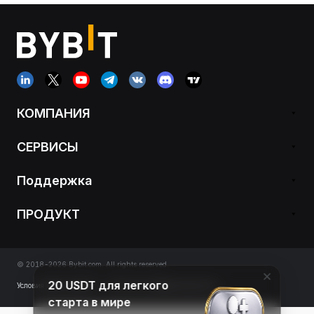
КОМПАНИЯ
СЕРВИСЫ
Поддержка
ПРОДУКТ
© 2018-2026 Bybit.com. All rights reserved.
20 USDT для легкого
Условия обслуживания
|
Политика конфиденциальности
старта в мире