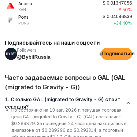
$
0.01347056
Anoma
-8.50%
XAN
$
0.04046839
Pons
+34.40%
PONS
Подписывайтесь на наши соцсети
Followers
+
Подписаться
@BybitRussia
Часто задаваемые вопросы о GAL (GAL
(migrated to Gravity - G))
1. Сколько GAL (migrated to Gravity - G) стоит
сегодня?
По состоянию на 10 авг. 2026 г. текущая торговая
цена GAL (migrated to Gravity - G) (GAL) составляет
$0.289829. За последние 24 часа цена находилась в
диапазоне от $0.289296 до $0.293314, а торговый
объем составлял $1.17. Общая рыночная