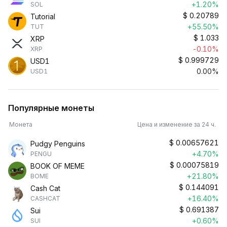
+1.20%
SOL
$
0.20789
Tutorial
+55.50%
TUT
$
1.033
XRP
-0.10%
XRP
$
0.999729
USD1
0.00%
USD1
Популярные монеты
Монета
Цена и изменение за 24 ч.
$
0.00657621
Pudgy Penguins
+4.70%
PENGU
$
0.00075819
BOOK OF MEME
+21.80%
BOME
$
0.144091
Cash Cat
+16.40%
CASHCAT
$
0.691387
Sui
+0.60%
SUI