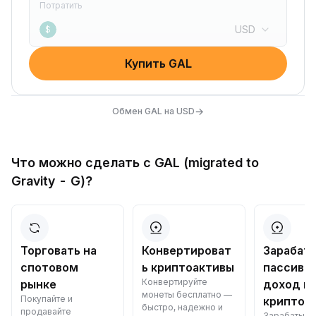
Потратить
USD
$
Купить GAL
→
Обмен GAL на USD
Что можно сделать с GAL (migrated to
Gravity - G)?
Торговать на
Конвертироват
Зарабат
спотовом
ь криптоактивы
пассивн
Конвертируйте
рынке
доход в
монеты бесплатно —
Покупайте и
криптов
быстро, надежно и
продавайте
Зарабатыва