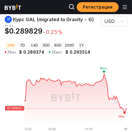
Регистрация
Цены криптовалют
Курс GAL (migrated to Gravity - G) GAL
Курс GAL (migrated to Gravity - G)
USD
GAL
$0.289829
-0.25%
24H
7D
14D
30D
60D
200D
1Y
Мин.
$
0.289374
Макс.
$
0.293314