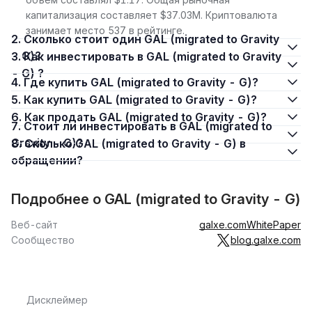
капитализация составляет $37.03M. Криптовалюта
занимает место 537 в рейтинге.
2. Сколько стоит один GAL (migrated to Gravity
- G)?
3. Как инвестировать в GAL (migrated to Gravity
- G) ?
4. Где купить GAL (migrated to Gravity - G)?
5. Как купить GAL (migrated to Gravity - G)?
6. Как продать GAL (migrated to Gravity - G)?
7. Стоит ли инвестировать в GAL (migrated to
Gravity - G)?
8. Сколько GAL (migrated to Gravity - G) в
обращении?
Подробнее о GAL (migrated to Gravity - G)
Веб-сайт
galxe.com
WhitePaper
Сообщество
blog.galxe.com
Дисклеймер