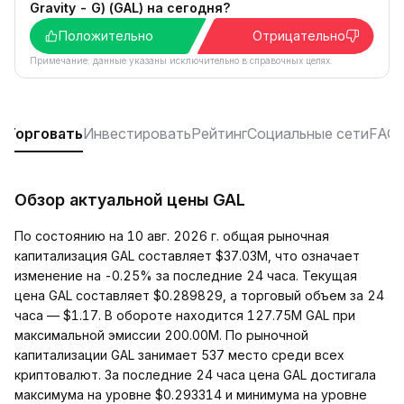
Gravity - G) (GAL) на сегодня?
Положительно
Отрицательно
Примечание: данные указаны исключительно в справочных целях.
и
Торговать
Инвестировать
Рейтинг
Социальные сети
FAQ
Обзор актуальной цены GAL
По состоянию на 10 авг. 2026 г. общая рыночная
капитализация GAL составляет $37.03M, что означает
изменение на -0.25% за последние 24 часа. Текущая
цена GAL составляет $0.289829, а торговый объем за 24
часа — $1.17. В обороте находится 127.75M GAL при
максимальной эмиссии 200.00M. По рыночной
капитализации GAL занимает 537 место среди всех
криптовалют. За последние 24 часа цена GAL достигала
максимума на уровне $0.293314 и минимума на уровне