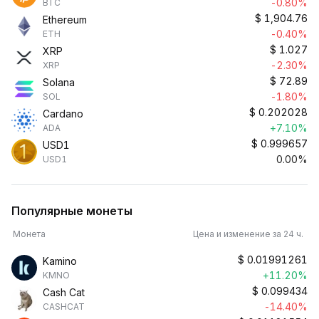
-0.80%
BTC
$
1,904.76
Ethereum
-0.40%
ETH
$
1.027
XRP
-2.30%
XRP
$
72.89
Solana
-1.80%
SOL
$
0.202028
Cardano
+7.10%
ADA
$
0.999657
USD1
0.00%
USD1
Популярные монеты
Монета
Цена и изменение за 24 ч.
$
0.01991261
Kamino
+11.20%
KMNO
$
0.099434
Cash Cat
-14.40%
CASHCAT