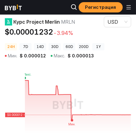
Регистрация
Цены криптовалют
Курс Project Merlin MRLN
Курс Project Merlin
MRLN
USD
$0.00001232
-3.94%
24H
7D
14D
30D
60D
200D
1Y
Мин.
$
0.000012
Макс.
$
0.000013