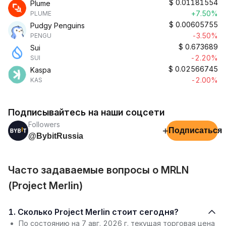
$
0.01181554
Plume
+7.50%
PLUME
$
0.00605755
Pudgy Penguins
-3.50%
PENGU
$
0.673689
Sui
-2.20%
SUI
$
0.02566745
Kaspa
-2.00%
KAS
Подписывайтесь на наши соцсети
Followers
+
Подписаться
@BybitRussia
Часто задаваемые вопросы о MRLN
(Project Merlin)
1. Сколько Project Merlin стоит сегодня?
По состоянию на 7 авг. 2026 г. текущая торговая цена