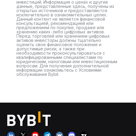
инвестиций. Информация о ценах и другие
данные, представленные здесь, получены из
открытых источников и предоставляются
исключительно в ознакомительных целях.
Данный контент не является финансовой
консультацией, рекомендацией или
предложением по покупке, продаже или
хранению каких-либо цифровых активов.
Перед торговлей или хранением цифровых
активов инвесторы должны тщательно
оценить свое финансовое положение и
допустимые риски, а также при
необходимости проконсультироваться с
квалифицированными специалистами по
юридическим, налоговым или инвестиционным
вопросам. Для получения дополнительной
информации ознакомьтесь с Условиями
обслуживания Bybit.