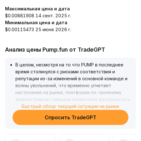
Максимальная цена и дата
$0.00881908 14 сент. 2025 г.
Минимальная цена и дата
$0.00115473 25 июня 2026 г.
Анализ цены Pump.fun от TradeGPT
В целом, несмотря на то что PUMP в последнее
время столкнулся с рисками соответствия и
репутации из-за изменений в основной команде и
волны увольнений, что временно угнетает
настроение на рынке, платформа по-прежнему
демонстрирует сильные показатели доходности и
активности экосистемы, что может служить
Быстрый обзор текущей ситуации на рынке
фундаментальной поддержкой для долгосрочной
Спросить TradeGPT
стоимости токена
.
С технической точки зрения, PUMP в короткий срок
уверенно преодолел сопротивление $0,00235 и
консолидируется на высоких уровнях, структура