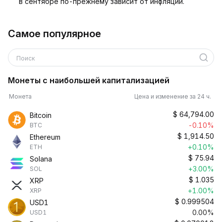
в сентябре по-прежнему зависит от инфляции.
Самое популярное
Поиск
Монеты с наибольшей капитализацией
Монета
Цена и изменение за 24 ч.
$
64,794.00
Bitcoin
-0.10%
BTC
$
1,914.50
Ethereum
+0.10%
ETH
$
75.94
Solana
+3.00%
SOL
$
1.035
XRP
+1.00%
XRP
$
0.999504
USD1
0.00%
USD1