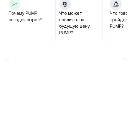
остаётся преимущественно бычьей, однако
дневной RSI уже близок к зоне перекупленности,
Почему PUMP
Что может
Что говор
что указывает на возможность краткосрочной
сегодня вырос?
повлиять на
трейдеры
коррекции; рекомендуется следить за
будущую цену
PUMP?
устойчивостью поддержки $0,00235
.
PUMP?
В случае поддержки ликвидности, следующие
целевые значения — $0,00255, $0,00270 и
$0,00320
.
С точки зрения стратегии, рекомендуется
сохранять нейтрально-бычий подход, внимательно
отслеживать возможные волатильности из-за
будущих рисков соответствия, динамически
корректировать позиции и усиливать механизмы
фиксации прибыли и ограничения убытков
.