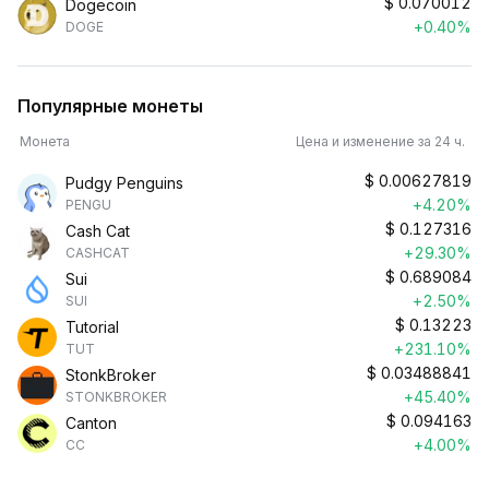
$
0.070012
Dogecoin
+0.40%
DOGE
Популярные монеты
Монета
Цена и изменение за 24 ч.
$
0.00627819
Pudgy Penguins
+4.20%
PENGU
$
0.127316
Cash Cat
+29.30%
CASHCAT
$
0.689084
Sui
+2.50%
SUI
$
0.13223
Tutorial
+231.10%
TUT
$
0.03488841
StonkBroker
+45.40%
STONKBROKER
$
0.094163
Canton
+4.00%
CC