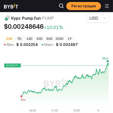
Регистрация
Цены криптовалют
Курс Pump.fun PUMP
Курс Pump.fun
PUMP
USD
$0.00248646
+10.01%
24H
7D
14D
30D
60D
200D
1Y
Мин.
$
0.002254
Макс.
$
0.002487