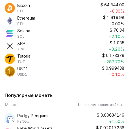
$
64,844.00
Bitcoin
-0.30%
BTC
$
1,919.98
Ethereum
0.00%
ETH
$
76.34
Solana
+2.10%
SOL
$
1.035
XRP
+0.20%
XRP
$
0.173379
Tutorial
+287.70%
TUT
$
0.999438
USD1
-0.10%
USD1
Популярные монеты
Монета
Цена и изменение за 24 ч.
$
0.00634149
Pudgy Penguins
+1.50%
PENGU
$
0.02017236
Fake World Assets