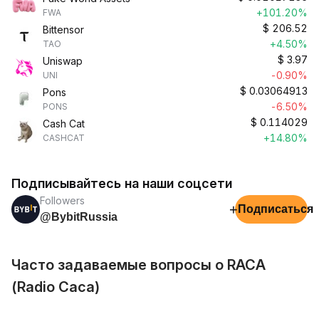
+101.20%
FWA
$
206.52
Bittensor
+4.50%
TAO
$
3.97
Uniswap
-0.90%
UNI
$
0.03064913
Pons
-6.50%
PONS
$
0.114029
Cash Cat
+14.80%
CASHCAT
Подписывайтесь на наши соцсети
Followers
+
Подписаться
@BybitRussia
Часто задаваемые вопросы о RACA
(Radio Caca)