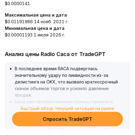
$0.0000141.
Максимальная цена и дата
$0.01191986 14 нояб. 2021 г.
Минимальная цена и дата
$0.00001193 1 июля 2026 г.
Анализ цены Radio Caca от TradeGPT
В последнее время RACA подверглась
значительному удару по ликвидности из-за
делистинга на OKX, что вызвало краткосрочный
скачок объемов торгов и усилило давление
продаж
.
Цена уже пробила нижнюю границу прежнего
диапазона, на данный момент поддержка
Быстрый обзор текущей ситуации на рынке
располагается на уровне 0
.
Спросить TradeGPT
000028, а сопротивление — в области 0
.
000032-0
.
000034
.