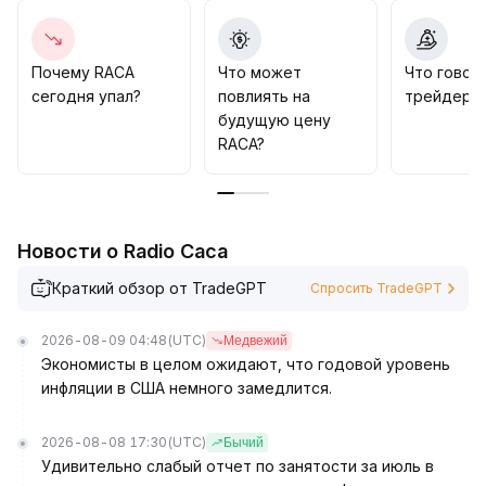
Делистинг усилил осторожность на рынке, глубина
торгов может остаться ограниченной, следует
быть внимательным к дальнейшему ослаблению
.
Почему RACA
Что может
Что говор
В средне- и долгосрочной перспективе, если
сегодня упал?
повлиять на
трейдеры 
крупные платформы не последуют этому примеру,
будущую цену
фундаментальные показатели проекта и
RACA?
экосистемная интеграция на других платформах
могут сохранить цену от дальнейшего падения
.
Рекомендуется отслеживать динамику
ликвидности на основных платформах и выбирать
Новости о Radio Caca
грамотные стратегии размещения, а в
краткосрочной перспективе сохранять
Краткий обзор от TradeGPT
Спросить TradeGPT
оборонительную позицию
.
2026-08-09 04:48
(UTC)
Медвежий
Экономисты в целом ожидают, что годовой уровень
инфляции в США немного замедлится.
2026-08-08 17:30
(UTC)
Бычий
Удивительно слабый отчет по занятости за июль в