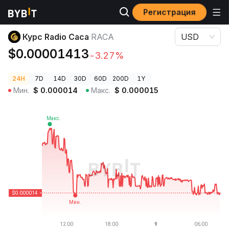
Регистрация
Цены криптовалют
Курс Radio Caca RACA
Курс Radio Caca
RACA
USD
$0.00001413
-3.27%
24H
7D
14D
30D
60D
200D
1Y
Мин.
$
0.000014
Макс.
$
0.000015