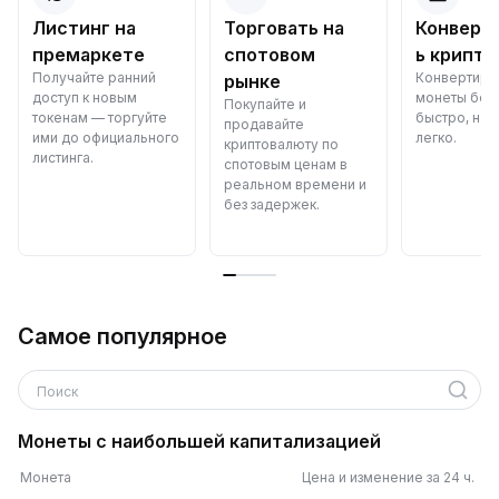
Листинг на
Торговать на
Конверт
премаркете
спотовом
ь крипто
Получайте ранний
Конвертиру
рынке
доступ к новым
монеты бес
Покупайте и
токенам — торгуйте
быстро, над
продавайте
ими до официального
легко.
криптовалюту по
листинга.
спотовым ценам в
реальном времени и
без задержек.
Самое популярное
Поиск
Монеты с наибольшей капитализацией
Монета
Цена и изменение за 24 ч.