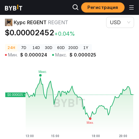
Регистрация
Цены криптовалют
Курс REGENT REGENT
Курс REGENT
REGENT
USD
$0.00002452
+0.04%
24H
7D
14D
30D
60D
200D
1Y
Мин.
$
0.000024
Макс.
$
0.000025