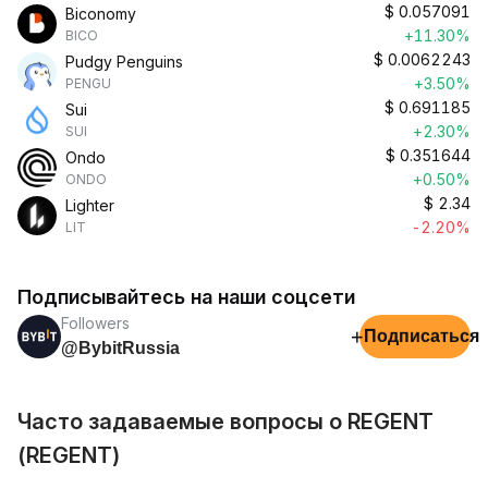
$
0.057091
Biconomy
+11.30%
BICO
$
0.0062243
Pudgy Penguins
+3.50%
PENGU
$
0.691185
Sui
+2.30%
SUI
$
0.351644
Ondo
+0.50%
ONDO
$
2.34
Lighter
-2.20%
LIT
Подписывайтесь на наши соцсети
Followers
+
Подписаться
@BybitRussia
Часто задаваемые вопросы о REGENT
(REGENT)