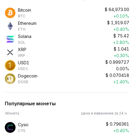
$
64,973.00
Bitcoin
+0.10%
BTC
$
1,919.07
Ethereum
+0.40%
ETH
$
75.42
Solana
+2.80%
SOL
$
1.041
XRP
+0.30%
XRP
$
0.999727
USD1
0.00%
USD1
$
0.070418
Dogecoin
+1.40%
DOGE
Популярные монеты
Монета
Цена и изменение за 24 ч.
$
0.796361
Cysic
+0.40%
CYS