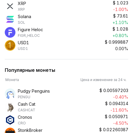
$
1.023
XRP
-1.00%
XRP
$
73.61
Solana
+1.10%
SOL
$
1.028
Figure Heloc
+0.80%
FIGR_HELOC
$
0.999887
USD1
0.00%
USD1
Популярные монеты
Монета
Цена и изменение за 24 ч.
$
0.00597203
Pudgy Penguins
-0.40%
PENGU
$
0.094314
Cash Cat
-11.60%
CASHCAT
$
0.050971
Cronos
-4.50%
CRO
$
0.02260387
StonkBroker