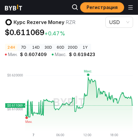
Регистрация
Цены криптовалют
Курс Rezerve Money RZR
Курс Rezerve Money
RZR
USD
$0.611069
+0.47%
24H
7D
14D
30D
60D
200D
1Y
Мин.
$
0.607409
Макс.
$
0.619423