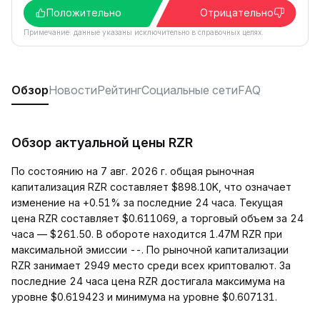
Положительно
Отрицательно
Примечание: данные указаны исключительно в справочных целях.
Обзор
Новости
Рейтинг
Социальные сети
FAQ
Обзор актуальной цены RZR
По состоянию на 7 авг. 2026 г. общая рыночная
капитализация RZR составляет $898.10K, что означает
изменение на +0.51% за последние 24 часа. Текущая
цена RZR составляет $0.611069, а торговый объем за 24
часа — $261.50. В обороте находится 1.47M RZR при
максимальной эмиссии --. По рыночной капитализации
RZR занимает 2949 место среди всех криптовалют. За
последние 24 часа цена RZR достигала максимума на
уровне $0.619423 и минимума на уровне $0.607131.