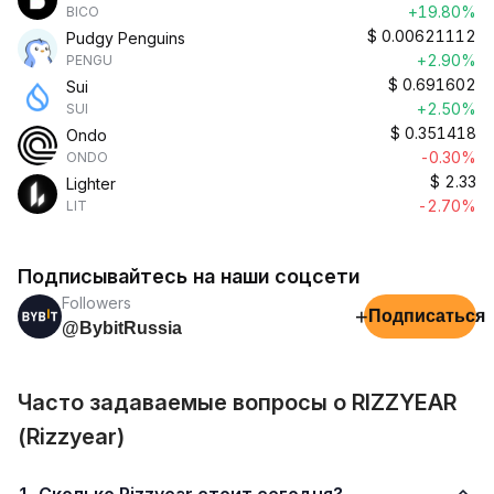
+19.80%
BICO
$
0.00621112
Pudgy Penguins
+2.90%
PENGU
$
0.691602
Sui
+2.50%
SUI
$
0.351418
Ondo
-0.30%
ONDO
$
2.33
Lighter
-2.70%
LIT
Подписывайтесь на наши соцсети
Followers
+
Подписаться
@BybitRussia
Часто задаваемые вопросы о RIZZYEAR
(Rizzyear)