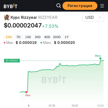
Регистрация
Цены криптовалют
Курс Rizzyear RIZZYEAR
Курс Rizzyear
RIZZYEAR
USD
$0.00002047
+7.53%
24H
7D
14D
30D
60D
200D
1Y
Мин.
$
0.000019
Макс.
$
0.000020