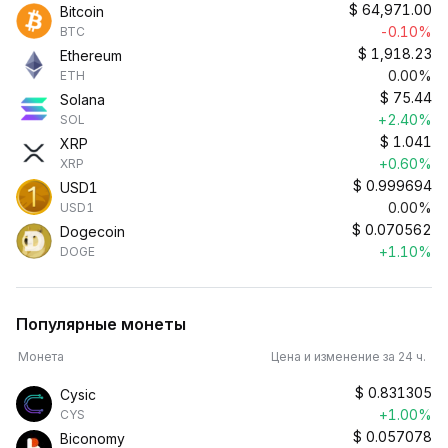
$
64,971.00
Bitcoin
-0.10%
BTC
$
1,918.23
Ethereum
0.00%
ETH
$
75.44
Solana
+2.40%
SOL
$
1.041
XRP
+0.60%
XRP
$
0.999694
USD1
0.00%
USD1
$
0.070562
Dogecoin
+1.10%
DOGE
Популярные монеты
Монета
Цена и изменение за 24 ч.
$
0.831305
Cysic
+1.00%
CYS
$
0.057078
Biconomy