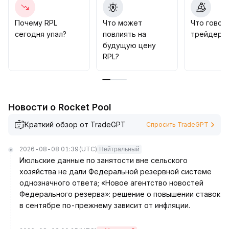
Рекомендуется занимать выжидательную позицию
в краткосроке и ждать признаков восстановления
Почему RPL
Что может
Что говор
ликвидности
.
сегодня упал?
повлиять на
трейдеры 
Основное внимание — на прогресс глобальных
будущую цену
ведущих бирж в плане листинга и возможное
RPL?
очевидное восстановление объёмов торгов как
предварительное условие для бычьей контратаки
.
Новости о Rocket Pool
Краткий обзор от TradeGPT
Спросить TradeGPT
2026-08-08 01:39
(UTC)
Нейтральный
Июльские данные по занятости вне сельского
хозяйства не дали Федеральной резервной системе
однозначного ответа; «Новое агентство новостей
Федерального резерва»: решение о повышении ставок
в сентябре по-прежнему зависит от инфляции.