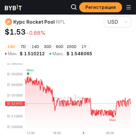
Регистрация
Цены криптовалют
Курс Rocket Pool RPL
Курс Rocket Pool
RPL
USD
$1.53
-0.88%
24H
7D
14D
30D
60D
200D
1Y
Мин.
$
1.510212
Макс.
$
1.548065