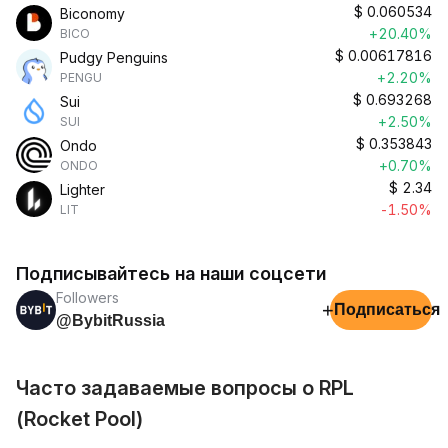
$
0.060534
Biconomy
+20.40%
BICO
$
0.00617816
Pudgy Penguins
+2.20%
PENGU
$
0.693268
Sui
+2.50%
SUI
$
0.353843
Ondo
+0.70%
ONDO
$
2.34
Lighter
-1.50%
LIT
Подписывайтесь на наши соцсети
Followers
+
Подписаться
@BybitRussia
Часто задаваемые вопросы о RPL
(Rocket Pool)