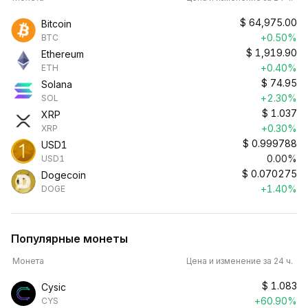
$
64,975.00
Bitcoin
+0.50%
BTC
$
1,919.90
Ethereum
+0.40%
ETH
$
74.95
Solana
+2.30%
SOL
$
1.037
XRP
+0.30%
XRP
$
0.999788
USD1
0.00%
USD1
$
0.070275
Dogecoin
+1.40%
DOGE
Популярные монеты
Монета
Цена и изменение за 24 ч.
$
1.083
Cysic
+60.90%
CYS