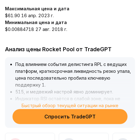
Максимальная цена и дата
$61.90 16 апр. 2023 г.
Минимальная цена и дата
$0.00884718 27 авг. 2018 г.
Анализ цены Rocket Pool от TradeGPT
Под влиянием события делистинга RPL с ведущих
платформ, краткосрочная ликвидность резко упала,
цена последовательно пробила ключевую
поддержку 1
.
515, и медвежий настрой явно доминирует
.
Индикатор RSI остаётся в слабой зоне, пока не
наблюдается импульса для отскока из зоны
Быстрый обзор текущей ситуации на рынке
перепроданности
.
Спросить TradeGPT
Если диапазон 1
.
51—1
.
50 будет пробит, возрастёт риск дальнейшего
глубокого снижения
.