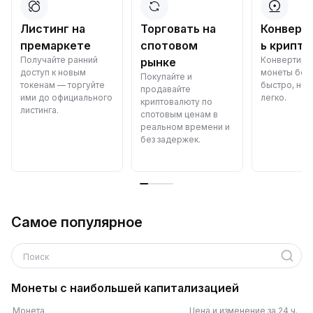
Листинг на
Торговать на
Конверт
премаркете
спотовом
ь крипто
Получайте ранний
Конвертиру
рынке
доступ к новым
монеты бес
Покупайте и
токенам — торгуйте
быстро, над
продавайте
ими до официального
легко.
криптовалюту по
листинга.
спотовым ценам в
реальном времени и
без задержек.
Самое популярное
Поиск
Монеты с наибольшей капитализацией
Монета
Цена и изменение за 24 ч.