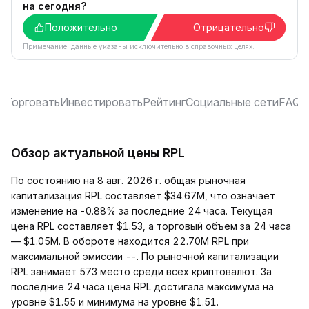
на сегодня?
Положительно
Отрицательно
Примечание: данные указаны исключительно в справочных целях.
и
Торговать
Инвестировать
Рейтинг
Социальные сети
FAQ
Обзор актуальной цены RPL
По состоянию на 8 авг. 2026 г. общая рыночная
капитализация RPL составляет $34.67M, что означает
изменение на -0.88% за последние 24 часа. Текущая
цена RPL составляет $1.53, а торговый объем за 24 часа
— $1.05M. В обороте находится 22.70M RPL при
максимальной эмиссии --. По рыночной капитализации
RPL занимает 573 место среди всех криптовалют. За
последние 24 часа цена RPL достигала максимума на
уровне $1.55 и минимума на уровне $1.51.