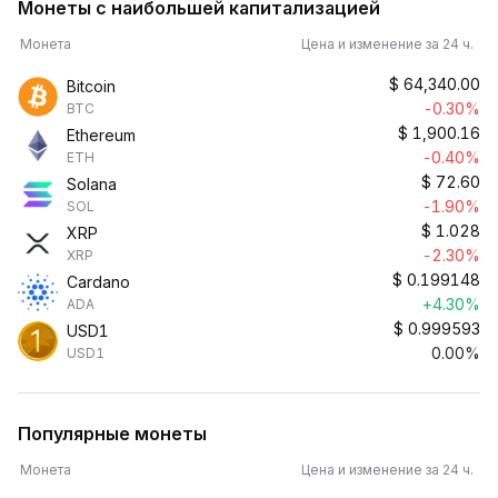
Монеты с наибольшей капитализацией
Монета
Цена и изменение за 24 ч.
$
64,340.00
Bitcoin
-0.30%
BTC
$
1,900.16
Ethereum
-0.40%
ETH
$
72.60
Solana
-1.90%
SOL
$
1.028
XRP
-2.30%
XRP
$
0.199148
Cardano
+4.30%
ADA
$
0.999593
USD1
0.00%
USD1
Популярные монеты
Монета
Цена и изменение за 24 ч.