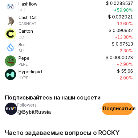
$
0.0288537
Hashflow
+59.90%
HFT
$
0.092021
Cash Cat
-13.60%
CASHCAT
$
0.090932
Canton
-13.30%
CC
$
0.67513
Sui
-2.30%
SUI
$
0.0000028
Pepe
-2.90%
PEPE
$
55.66
Hyperliquid
-2.00%
HYPE
Подписывайтесь на наши соцсети
Followers
+
Подписаться
@BybitRussia
Часто задаваемые вопросы о ROCKY