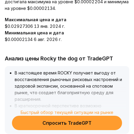
достигала максимума на уровне $0.00002204 и минимума
на уровне $0.00002134.
Максимальная цена и дата
$0.02927306 13 янв. 2024 г.
Минимальная цена и дата
$0.00002134 6 авг. 2026 г.
Анализ цены Rocky the dog от TradeGPT
В настоящее время ROCKY получает выгоду от
восстановления рыночных рисковых настроений и
здоровой экспансии, основанной на спотовом
рынке, что создает благоприятную среду для
расширения
.
В краткосрочной перспективе возможно
привлечение дополнительных средств, что
Быстрый обзор текущей ситуации на рынке
придаёт цене потенциал для роста
.
Спросить TradeGPT
Однако следует проявлять осторожность из-за
риска резких колебаний, вызванных перегретыми