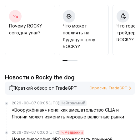
настроениями и стремительным увеличением
объёмов торгов и открытых позиций
.
Рекомендуется внимательно следить за
ключевыми зонами сопротивления (например,
Почему ROCKY
Что может
Что говор
диапазон 0
.
сегодня упал?
повлиять на
трейдеры
85-1
.
будущую цену
ROCKY?
05), фиксировать прибыль поэтапно, динамически
ROCKY?
отслеживать ликвидность и изменение позиций на
рынке, чтобы достичь оптимального баланса риска
и доходности
.
Новости о Rocky the dog
Краткий обзор от TradeGPT
Спросить TradeGPT
2026-08-07 00:05
(UTC)
Нейтральный
«Вооружённая» иена: как вмешательство США и
Японии может изменить мировые валютные рынки
2026-08-07 00:00
(UTC)
Медвежий
Новая философия ФРС может стать причиной