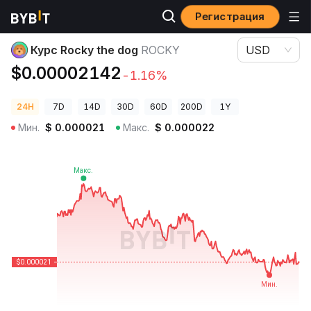
Регистрация
Цены криптовалют
Курс Rocky the dog ROCKY
Курс Rocky the dog
ROCKY
USD
$0.00002142
-1.16%
24H
7D
14D
30D
60D
200D
1Y
Мин.
$
0.000021
Макс.
$
0.000022