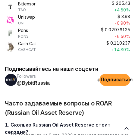
$
205.43
Bittensor
+4.50%
TAO
$
3.98
Uniswap
-0.90%
UNI
$
0.02976135
Pons
-6.50%
PONS
$
0.110237
Cash Cat
+14.80%
CASHCAT
Подписывайтесь на наши соцсети
Followers
+
Подписаться
@BybitRussia
Часто задаваемые вопросы о ROAR
(Russian Oil Asset Reserve)
1. Сколько Russian Oil Asset Reserve стоит
сегодня?