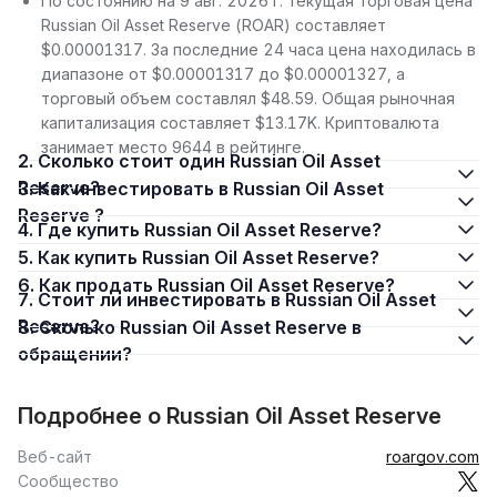
По состоянию на 9 авг. 2026 г. текущая торговая цена
Russian Oil Asset Reserve (ROAR) составляет
$0.00001317. За последние 24 часа цена находилась в
диапазоне от $0.00001317 до $0.00001327, а
торговый объем составлял $48.59. Общая рыночная
капитализация составляет $13.17K. Криптовалюта
занимает место 9644 в рейтинге.
2. Сколько стоит один Russian Oil Asset
Reserve?
3. Как инвестировать в Russian Oil Asset
Reserve ?
4. Где купить Russian Oil Asset Reserve?
5. Как купить Russian Oil Asset Reserve?
6. Как продать Russian Oil Asset Reserve?
7. Стоит ли инвестировать в Russian Oil Asset
Reserve?
8. Сколько Russian Oil Asset Reserve в
обращении?
Подробнее о Russian Oil Asset Reserve
Веб-сайт
roargov.com
Сообщество