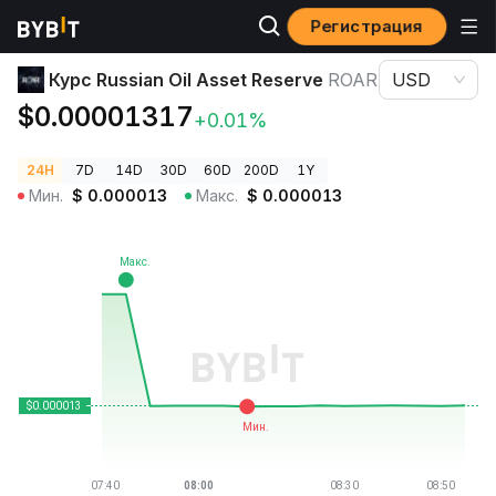
Регистрация
Цены криптовалют
Курс Russian Oil Asset Reserve ROAR
Курс Russian Oil Asset Reserve
ROAR
USD
$0.00001317
+0.01%
24H
7D
14D
30D
60D
200D
1Y
Мин.
$
0.000013
Макс.
$
0.000013