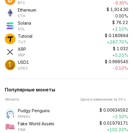
-0.30%
BTC
$
1,914.30
Ethereum
0.00%
ETH
$
76.22
Solana
+2.10%
SOL
$
0.180894
Tutorial
+287.70%
TUT
$
1.032
XRP
+0.20%
XRP
$
0.999545
USD1
-0.10%
USD1
Популярные монеты
Монета
Цена и изменение за 24 ч.
$
0.00634592
Pudgy Penguins
+1.50%
PENGU
$
0.01979171
Fake World Assets
+101.20%
FWA