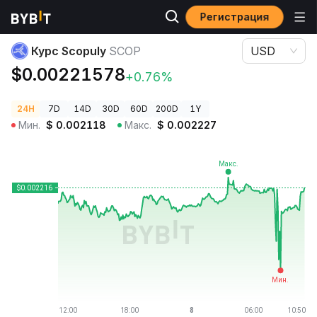
Регистрация
Цены криптовалют
Курс Scopuly SCOP
Курс Scopuly
SCOP
USD
$0.00221578
+0.76%
24H
7D
14D
30D
60D
200D
1Y
Мин.
$
0.002118
Макс.
$
0.002227