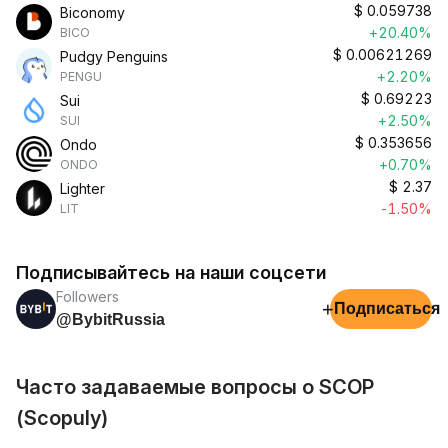
$
0.059738
Biconomy
+20.40%
BICO
$
0.00621269
Pudgy Penguins
+2.20%
PENGU
$
0.69223
Sui
+2.50%
SUI
$
0.353656
Ondo
+0.70%
ONDO
$
2.37
Lighter
-1.50%
LIT
Подписывайтесь на наши соцсети
Followers
+
Подписаться
@BybitRussia
Часто задаваемые вопросы о SCOP
(Scopuly)