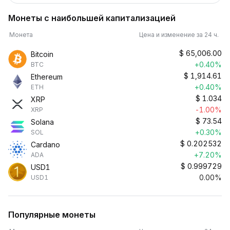
Монеты с наибольшей капитализацией
Монета
Цена и изменение за 24 ч.
$
65,006.00
Bitcoin
+0.40%
BTC
$
1,914.61
Ethereum
+0.40%
ETH
$
1.034
XRP
-1.00%
XRP
$
73.54
Solana
+0.30%
SOL
$
0.202532
Cardano
+7.20%
ADA
$
0.999729
USD1
0.00%
USD1
Популярные монеты