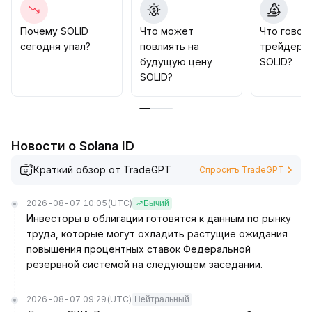
избегать периодов низкой ликвидности и строго
контролировать уровни фиксации прибыли/убытка
.
Почему SOLID
Что может
Что говор
В средне- и долгосрочной перспективе
сегодня упал?
повлиять на
трейдеры
рекомендуется ориентироваться на тренд,
будущую цену
SOLID?
осуществлять поэтапное размещение при откате к
SOLID?
основному уровню поддержки (примерно $X
.
XX), сочетая контроль рисков с возможностью
ловли импульса
.
Приоритетное увеличение позиции желательно
Новости о Solana ID
после прояснения макроэкономического тренда
.
Краткий обзор от TradeGPT
Спросить TradeGPT
2026-08-07 10:05
(UTC)
Бычий
Инвесторы в облигации готовятся к данным по рынку
труда, которые могут охладить растущие ожидания
повышения процентных ставок Федеральной
резервной системой на следующем заседании.
2026-08-07 09:29
(UTC)
Нейтральный