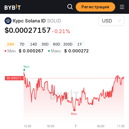
Регистрация
Цены криптовалют
Курс Solana ID SOLID
Курс Solana ID
SOLID
USD
$0.00027157
-0.21%
24H
7D
14D
30D
60D
200D
1Y
Мин.
$
0.000267
Макс.
$
0.000272