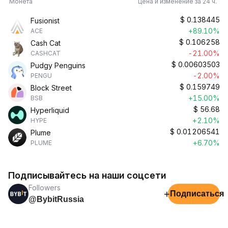
Монета
Цена и изменение за 24 ч.
$
0.138445
Fusionist
+89.10%
ACE
$
0.106258
Cash Cat
-21.00%
CASHCAT
$
0.00603503
Pudgy Penguins
-2.00%
PENGU
$
0.159749
Block Street
+15.00%
BSB
$
56.68
Hyperliquid
+2.10%
HYPE
$
0.01206541
Plume
+6.70%
PLUME
Подписывайтесь на наши соцсети
Followers
+
Подписаться
@BybitRussia