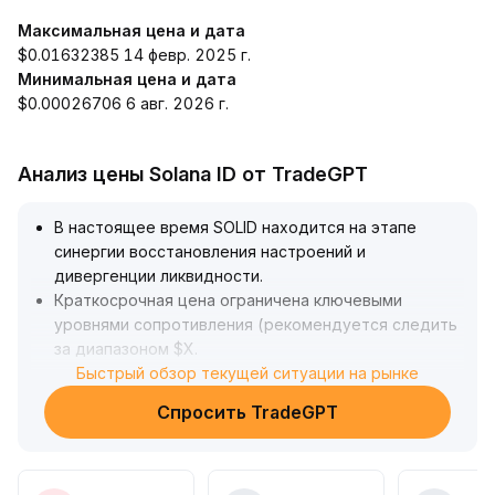
Максимальная цена и дата
$0.01632385 14 февр. 2025 г.
Минимальная цена и дата
$0.00026706 6 авг. 2026 г.
Анализ цены Solana ID от TradeGPT
В настоящее время SOLID находится на этапе
синергии восстановления настроений и
дивергенции ликвидности
.
Краткосрочная цена ограничена ключевыми
уровнями сопротивления (рекомендуется следить
за диапазоном $X
.
XX~$X
Быстрый обзор текущей ситуации на рынке
.
XX), и величина пробоя должна подтверждаться
Спросить TradeGPT
объемом торгов — устойчивость требует
дополнительной проверки
.
Недостаток ликвидности усиливает риски
мгновенных колебаний и откатов, поэтому следует