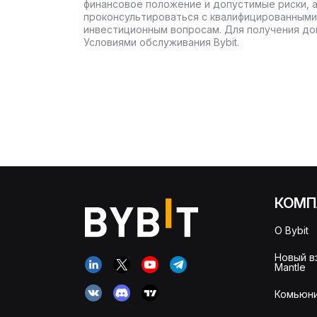
финансовое положение и допустимые риски, 
проконсультироваться с квалифицированными
инвестиционным вопросам. Для получения до
Условиями обслуживания Bybit.
КОМП
О Bybit
Новый в
Mantle
Комьюни