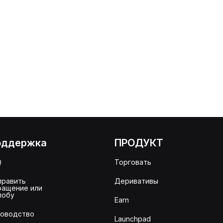
оддержка
ПРОДУКТ
Q
Торговать
править
Деривативы
ращение или
лобу
Earn
ководство
Launchpad