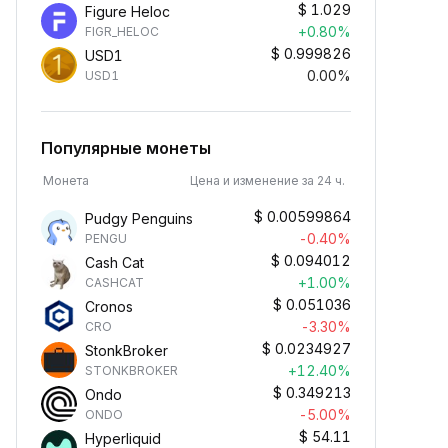
$
1.029
Figure Heloc
+0.80%
FIGR_HELOC
$
0.999826
USD1
0.00%
USD1
Популярные монеты
Монета
Цена и изменение за 24 ч.
$
0.00599864
Pudgy Penguins
-0.40%
PENGU
$
0.094012
Cash Cat
+1.00%
CASHCAT
$
0.051036
Cronos
-3.30%
CRO
$
0.0234927
StonkBroker
+12.40%
STONKBROKER
$
0.349213
Ondo
-5.00%
ONDO
$
54.11
Hyperliquid