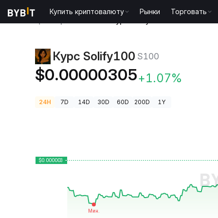
Купить криптовалюту
Рынки
Торговать
Цены криптовалют
Курс Solify100 S100
Курс Solify100
S100
$0.00000305
+1.07%
24H
7D
14D
30D
60D
200D
1Y