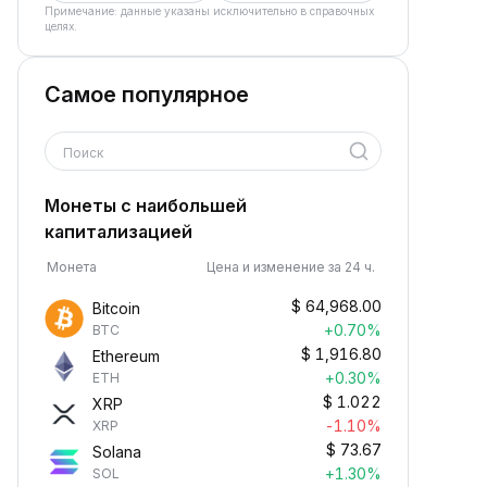
Примечание: данные указаны исключительно в справочных
целях.
Самое популярное
Поиск
Монеты с наибольшей
капитализацией
Монета
Цена и изменение за 24 ч.
$
64,968.00
Bitcoin
+0.70%
BTC
$
1,916.80
Ethereum
+0.30%
ETH
$
1.022
XRP
-1.10%
XRP
$
73.67
Solana
+1.30%
SOL