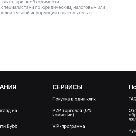
а также при необходимости
 специалистами по юридическим, налоговым или
полнительной информации ознакомьтесь с
АНИЯ
СЕРВИСЫ
П
Покупка в один клик
FA
згляд на
P2P торговля (0%
От
комиссии)
об
жа
ти Bybit
VIP-программа
Ру