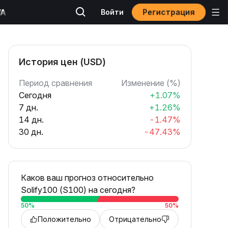
Регистрация
Войти
История цен (USD)
Период сравнения
Изменение (%)
Сегодня
+1.07%
7 дн.
+1.26%
14 дн.
-1.47%
30 дн.
-47.43%
Каков ваш прогноз относительно
Solify100 (S100) на сегодня?
50
%
50
%
Положительно
Отрицательно