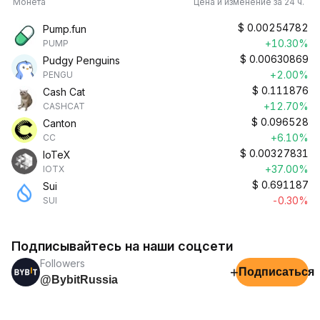
Монета
Цена и изменение за 24 ч.
$
0.00254782
Pump.fun
+10.30%
PUMP
$
0.00630869
Pudgy Penguins
+2.00%
PENGU
$
0.111876
Cash Cat
+12.70%
CASHCAT
$
0.096528
Canton
+6.10%
CC
$
0.00327831
IoTeX
+37.00%
IOTX
$
0.691187
Sui
-0.30%
SUI
Подписывайтесь на наши соцсети
Followers
+
Подписаться
@BybitRussia