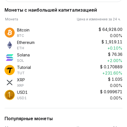
Монеты с наибольшей капитализацией
Монета
Цена и изменение за 24 ч.
$
64,928.00
Bitcoin
0.00%
BTC
$
1,919.11
Ethereum
+0.10%
ETH
$
76.36
Solana
+2.00%
SOL
$
0.170889
Tutorial
+231.60%
TUT
$
1.035
XRP
0.00%
XRP
$
0.999671
USD1
0.00%
USD1
Популярные монеты