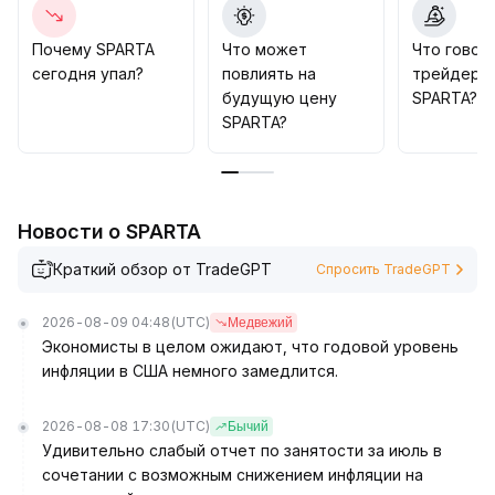
В качестве стратегии рекомендуется постепенно
открывать позиции только при росте объёмов и
Почему SPARTA
Что может
Что говор
устойчивом улучшении настроений, строго
сегодня упал?
повлиять на
трейдеры
контролируя риски откатов
.
будущую цену
SPARTA?
В случае пробоя поддержки на уровне 1
.
SPARTA?
05 следует немедленно фиксировать убытки
.
Новости о SPARTA
Краткий обзор от TradeGPT
Спросить TradeGPT
2026-08-09 04:48
(UTC)
Медвежий
Экономисты в целом ожидают, что годовой уровень
инфляции в США немного замедлится.
2026-08-08 17:30
(UTC)
Бычий
Удивительно слабый отчет по занятости за июль в
сочетании с возможным снижением инфляции на