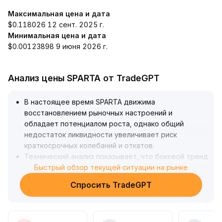
Максимальная цена и дата
$0.118026 12 сент. 2025 г.
Минимальная цена и дата
$0.00123898 9 июня 2026 г.
Анализ цены SPARTA от TradeGPT
В настоящее время SPARTA движима
восстановлением рыночных настроений и
обладает потенциалом роста, однако общий
недостаток ликвидности увеличивает риск
краткосрочных колебаний и откатов
.
Технический анализ показывает, что боковой тренд
сохраняется, и необходим уверенный пробой с
Быстрый обзор текущей ситуации на рынке
закреплением выше ключевых скользящих средних
Спросить TradeGPT
(рекомендуется следить за краткосрочной 20-
дневной скользящей средней и зоной
сопротивления 1
.
30), чтобы подтвердить начало нового роста
.