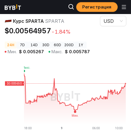
Регистрация
Цены криптовалют
Курс SPARTA SPARTA
Курс SPARTA
SPARTA
USD
$0.00564957
-1.84%
24H
7D
14D
30D
60D
200D
1Y
Мин.
$
0.005267
Макс.
$
0.005787