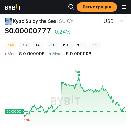
Регистрация
Цены криптовалют
Курс Suicy the Seal SUICY
Курс Suicy the Seal
SUICY
USD
$0.00000777
+0.24%
24H
7D
14D
30D
60D
200D
1Y
Мин.
$
0.000008
Макс.
$
0.000008