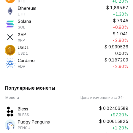
+0.20%
BTC
$
1,895.67
Ethereum
+1.30%
ETH
$
73.45
Solana
-0.90%
SOL
$
1.041
XRP
-2.90%
XRP
$
0.999526
USD1
0.00%
USD1
$
0.187209
Cardano
-2.90%
ADA
Популярные монеты
Монета
Цена и изменение за 24 ч.
$
0.02406589
Bless
+97.30%
BLESS
$
0.00615825
Pudgy Penguins
+1.20%
PENGU