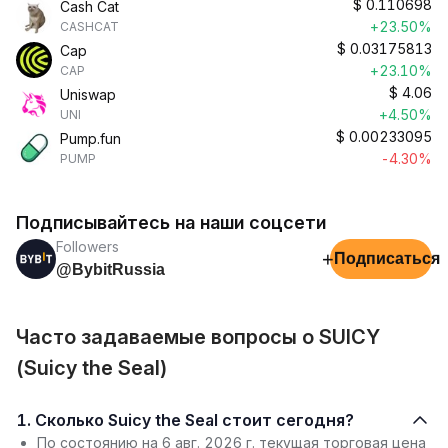
$
0.110698
Cash Cat
+23.50%
CASHCAT
$
0.03175813
Cap
+23.10%
CAP
$
4.06
Uniswap
+4.50%
UNI
$
0.00233095
Pump.fun
-4.30%
PUMP
Подписывайтесь на наши соцсети
Followers
+
Подписаться
@BybitRussia
Часто задаваемые вопросы о SUICY
(Suicy the Seal)
1. Сколько Suicy the Seal стоит сегодня?
По состоянию на 6 авг. 2026 г. текущая торговая цена