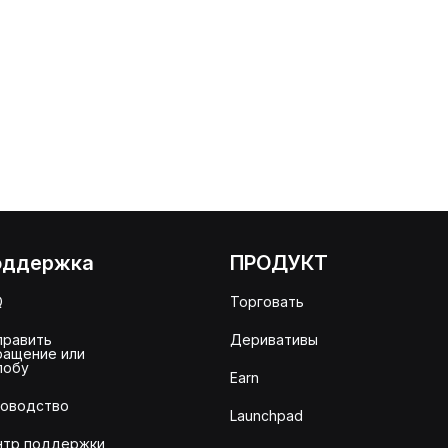
оддержка
ПРОДУКТ
Q
Торговать
править
Деривативы
ращение или
лобу
Earn
ководство
Launchpad
нтр поддержки