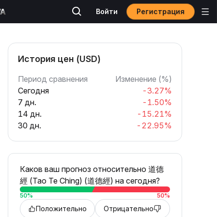
Регистрация
Войти
История цен (USD)
Период сравнения
Изменение (%)
Сегодня
-3.27%
7 дн.
-1.50%
14 дн.
-15.21%
30 дн.
-22.95%
Каков ваш прогноз относительно 道德
經 (Tao Te Ching) (道德經) на сегодня?
50
%
50
%
Положительно
Отрицательно