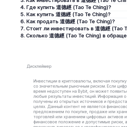
3. Как инвестировать в 道德經 (Tao Te Chin
4. Где купить 道德經 (Tao Te Ching)?
5. Как купить 道德經 (Tao Te Ching)?
6. Как продать 道德經 (Tao Te Ching)?
7. Стоит ли инвестировать в 道德經 (Tao T
8. Сколько 道德經 (Tao Te Ching) в обращ
Дисклеймер
Инвестиции в криптовалюты, включая покупку
со значительным рыночным риском. Если цифр
время недоступен на Bybit, он может появить
любые результаты инвестиций. Информация о 
получены из открытых источников и предост
целях. Данный контент не является финансов
предложением по покупке, продаже или хран
торговлей или хранением цифровых активов 
финансовое положение и допустимые риски, 
проконсультироваться с квалифицированными