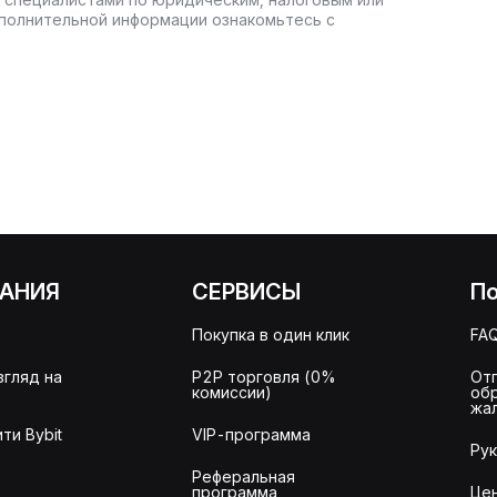
полнительной информации ознакомьтесь с
АНИЯ
СЕРВИСЫ
П
Покупка в один клик
FA
згляд на
P2P торговля (0%
От
комиссии)
об
жа
ти Bybit
VIP-программа
Ру
Реферальная
программа
Це