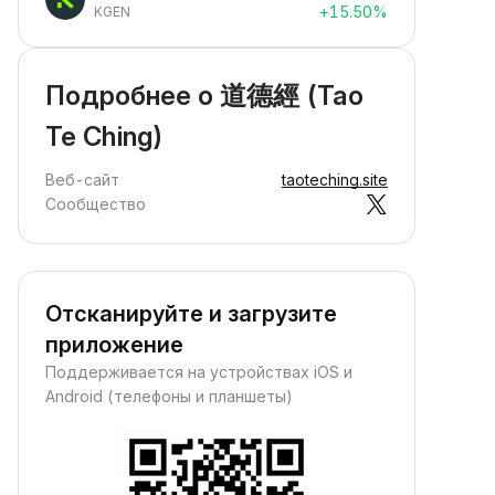
+15.50%
KGEN
Подробнее о 道德經 (Tao
Te Ching)
Веб-сайт
taoteching.site
Сообщество
Отсканируйте и загрузите
приложение
Поддерживается на устройствах iOS и
Android (телефоны и планшеты)