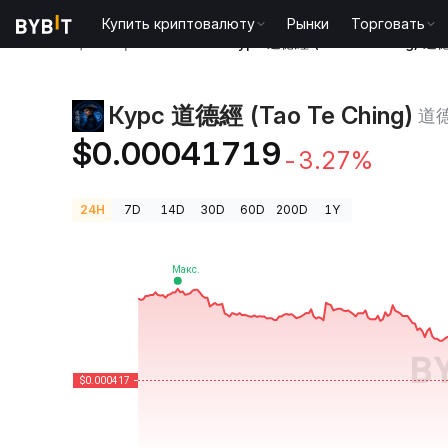
Купить криптовалюту
Рынки
Торговать
Цены криптовалют
Курс 道德經 (Tao Te Ching) 道
Курс 道德經 (Tao Te Ching)
道
$0.00041719
-3.27%
24H
7D
14D
30D
60D
200D
1Y