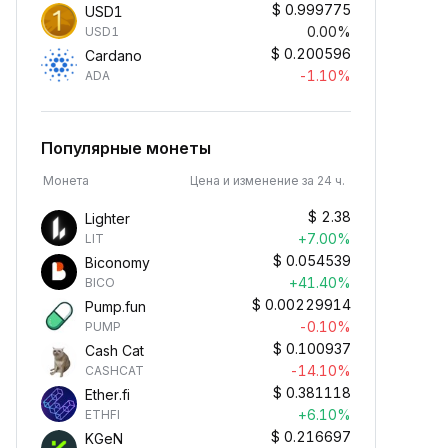
$
0.999775
USD1
0.00%
USD1
$
0.200596
Cardano
-1.10%
ADA
Популярные монеты
Монета
Цена и изменение за 24 ч.
$
2.38
Lighter
+7.00%
LIT
$
0.054539
Biconomy
+41.40%
BICO
$
0.00229914
Pump.fun
-0.10%
PUMP
$
0.100937
Cash Cat
-14.10%
CASHCAT
$
0.381118
Ether.fi
+6.10%
ETHFI
$
0.216697
KGeN