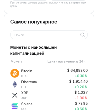
Примечание: данные указаны исключительно в справочных
целях.
Самое популярное
Поиск
Монеты с наибольшей
капитализацией
Монета
Цена и изменение за 24 ч.
$
64,893.00
Bitcoin
+0.30%
BTC
$
1,914.40
Ethereum
+0.20%
ETH
$
1.027
XRP
-1.90%
XRP
$
73.85
Solana
+0.60%
SOL