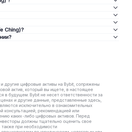
g) ?
e Ching)?
ении?
 и другие цифровые активы на Bybit, сопряжены
овой актив, который вы ищете, в настоящее
ся в будущем. Bybit не несет ответственности за
ценах и другие данные, представленные здесь,
авляются исключительно в ознакомительных
ой консультацией, рекомендацией или
ению каких-либо цифровых активов. Перед
инвесторы должны тщательно оценить свое
а также при необходимости
 специалистами по юридическим, налоговым или