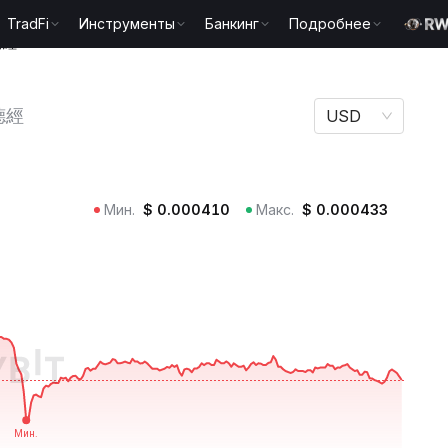
TradFi
Инструменты
Банкинг
Подробнее
德經
德經
USD
Мин.
$
0.000410
Макс.
$
0.000433