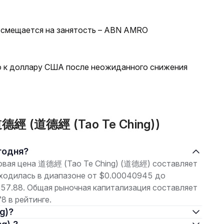
 смещается на занятость – ABN AMRO
ю к доллару США после неожиданного снижения
道德經 (道德經 (Tao Te Ching))
егодня?
рговая цена 道德經 (Tao Te Ching) (道德經) составляет
аходилась в диапазоне от $0.00040945 до
$57.88. Общая рыночная капитализация составляет
 в рейтинге.
g)?