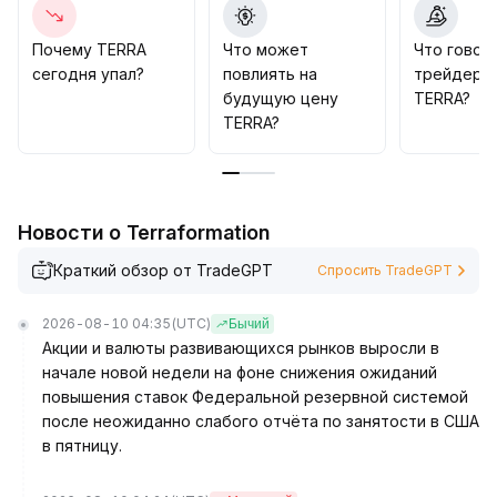
10–1
.
35
.
Почему TERRA
Что может
Что говор
Если приток капитала не улучшится существенно,
сегодня упал?
повлиять на
трейдеры
существует риск отката после ложного пробоя
.
будущую цену
TERRA?
Необходимо строго ограничивать убытки,
TERRA?
контролировать объем позиций и сохранять
гибкость в торговле
.
Новости о Terraformation
Краткий обзор от TradeGPT
Спросить TradeGPT
2026-08-10 04:35
(UTC)
Бычий
Акции и валюты развивающихся рынков выросли в
начале новой недели на фоне снижения ожиданий
повышения ставок Федеральной резервной системой
после неожиданно слабого отчёта по занятости в США
в пятницу.