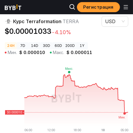
Регистрация
Цены криптовалют
Курс Terraformation TERRA
Курс Terraformation
TERRA
USD
$0.00001033
-4.10%
24H
7D
14D
30D
60D
200D
1Y
Мин.
$
0.000010
Макс.
$
0.000011