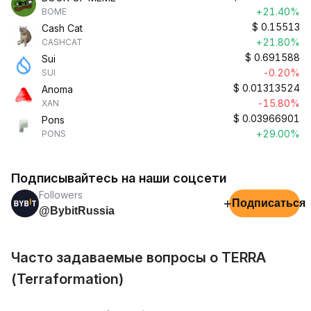
+21.40%
BOME
$
0.15513
Cash Cat
+21.80%
CASHCAT
$
0.691588
Sui
-0.20%
SUI
$
0.01313524
Anoma
-15.80%
XAN
$
0.03966901
Pons
+29.00%
PONS
Подписывайтесь на наши соцсети
Followers
+
Подписаться
@BybitRussia
Часто задаваемые вопросы о TERRA
(Terraformation)