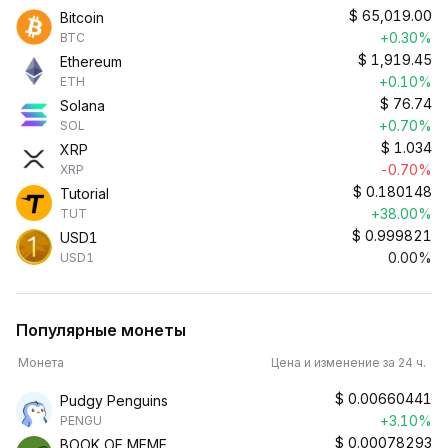
$
65,019.00
Bitcoin
+0.30%
BTC
$
1,919.45
Ethereum
+0.10%
ETH
$
76.74
Solana
+0.70%
SOL
$
1.034
XRP
-0.70%
XRP
$
0.180148
Tutorial
+38.00%
TUT
$
0.999821
USD1
0.00%
USD1
Популярные монеты
Монета
Цена и изменение за 24 ч.
$
0.00660441
Pudgy Penguins
+3.10%
PENGU
$
0.00078293
BOOK OF MEME