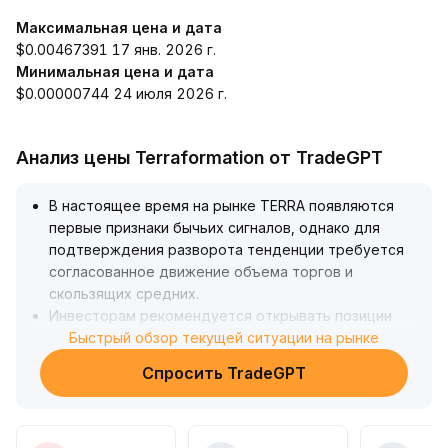
Максимальная цена и дата
$0.00467391 17 янв. 2026 г.
Минимальная цена и дата
$0.00000744 24 июля 2026 г.
Анализ цены Terraformation от TradeGPT
В настоящее время на рынке TERRA появляются
первые признаки бычьих сигналов, однако для
подтверждения разворота тенденции требуется
согласованное движение объема торгов и
скользящих средних
.
Инвесторам рекомендуется открывать позиции
только при уверенном пробое цены,
Быстрый обзор текущей ситуации на рынке
сопровождающемся увеличением объема,
Спросить TradeGPT
распределяя покупки частями и не увеличивая
стартовую долю
.
Особое внимание стоит уделить тесту поддержки
и отскоку в диапазоне 1
.