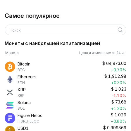
Самое популярное
Поиск
Монеты с наибольшей капитализацией
Монета
Цена и изменение за 24 ч.
$
64,973.00
Bitcoin
+0.70%
BTC
$
1,912.98
Ethereum
+0.30%
ETH
$
1.023
XRP
-1.10%
XRP
$
73.68
Solana
+1.30%
SOL
$
1.029
Figure Heloc
+0.80%
FIGR_HELOC
$
0.999869
USD1