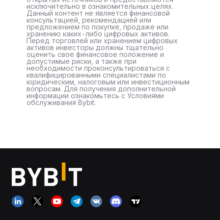
исключительно в ознакомительных целях.
Данный контент не является финансовой
консультацией, рекомендацией или
предложением по покупке, продаже или
хранению каких-либо цифровых активов.
Перед торговлей или хранением цифровых
активов инвесторы должны тщательно
оценить свое финансовое положение и
допустимые риски, а также при
необходимости проконсультироваться с
квалифицированными специалистами по
юридическим, налоговым или инвестиционным
вопросам. Для получения дополнительной
информации ознакомьтесь с Условиями
обслуживания Bybit.