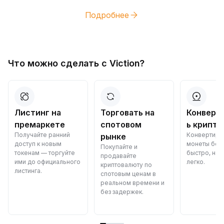
Подробнее
Что можно сделать с Viction?
Листинг на
Торговать на
Конверт
премаркете
спотовом
ь крипто
Получайте ранний
Конвертиру
рынке
доступ к новым
монеты бес
Покупайте и
токенам — торгуйте
быстро, над
продавайте
ими до официального
легко.
криптовалюту по
листинга.
спотовым ценам в
реальном времени и
без задержек.