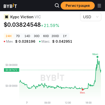
Регистрация
Цены криптовалют
Курс Viction VIC
Курс Viction
VIC
USD
$0.03824548
+21.59%
24H
7D
14D
30D
60D
200D
1Y
Мин.
$
0.028196
Макс.
$
0.042951