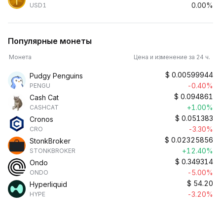
0.00%
USD1
Популярные монеты
Монета
Цена и изменение за 24 ч.
$
0.00599944
Pudgy Penguins
-0.40%
PENGU
$
0.094861
Cash Cat
+1.00%
CASHCAT
$
0.051383
Cronos
-3.30%
CRO
$
0.02325856
StonkBroker
+12.40%
STONKBROKER
$
0.349314
Ondo
-5.00%
ONDO
$
54.20
Hyperliquid
-3.20%
HYPE