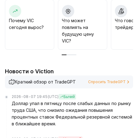
следить за ситуацией с листингом на других
биржах и изменениями фундаментальных
показателей проекта
.
Почему VIC
Что может
Что говор
В краткосрочных сделках крайне важно строго
сегодня вырос?
повлиять на
трейдеры 
контролировать риск
.
будущую цену
VIC?
Новости о Viction
Краткий обзор от TradeGPT
Спросить TradeGPT
2026-08-07 19:45
(UTC)
Бычий
Доллар упал в пятницу после слабых данных по рынку
труда США, что снизило ожидания повышения
процентных ставок Федеральной резервной системой
в ближайшее время.