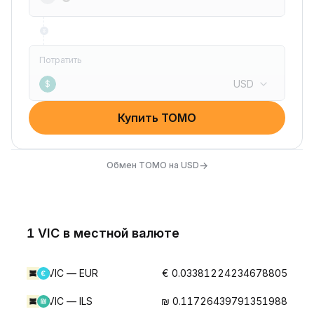
Потратить
USD
$
Купить TOMO
→
Обмен TOMO на USD
1 VIC в местной валюте
VIC — EUR
€ 0.03381224234678805
VIC — ILS
₪ 0.11726439791351988